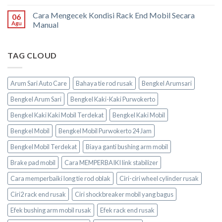
Cara Mengecek Kondisi Rack End Mobil Secara
06
Agu
Manual
TAG CLOUD
Arum Sari Auto Care
Bahaya tie rod rusak
Bengkel Arumsari
Bengkel Arum Sari
Bengkel Kaki-Kaki Purwokerto
Bengkel Kaki Kaki Mobil Terdekat
Bengkel Kaki Mobil
Bengkel Mobil
Bengkel Mobil Purwokerto 24 Jam
Bengkel Mobil Terdekat
Biaya ganti bushing arm mobil
Brake pad mobil
Cara MEMPERBAIKI link stabilizer
Cara memperbaiki long tie rod oblak
Ciri-ciri wheel cylinder rusak
Ciri2 rack end rusak
Ciri shockbreaker mobil yang bagus
Efek bushing arm mobil rusak
Efek rack end rusak