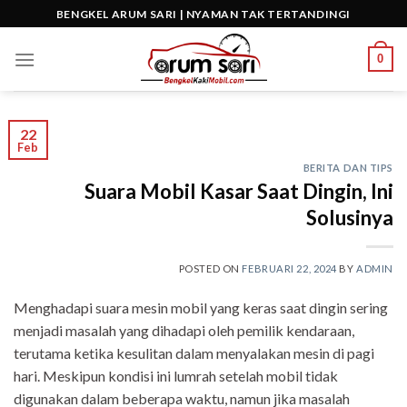
Skip
BENGKEL ARUM SARI | NYAMAN TAK TERTANDINGI
to
content
0
22
Feb
BERITA DAN TIPS
Suara Mobil Kasar Saat Dingin, Ini
Solusinya
POSTED ON
FEBRUARI 22, 2024
BY
ADMIN
Menghadapi suara mesin mobil yang keras saat dingin sering
menjadi masalah yang dihadapi oleh pemilik kendaraan,
terutama ketika kesulitan dalam menyalakan mesin di pagi
hari. Meskipun kondisi ini lumrah setelah mobil tidak
digunakan dalam beberapa waktu, namun jika masalah