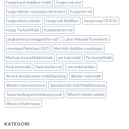
Fungsi karet stabilizer mobil
Fungsi rack end
Fungsi silinder roda pada rem tromol
Fungsi tie rod
Fungsi wheel cylinder
Harga Link Stabilizer
Harga Long TIE ROD
Harga Tie Rod Mobil
Komponen tie rod
Langkah kerja mengganti tie rod?
Loker Mekanik Purwokerto
Lowongan Pekerjaan 2023
Merk link stabilizer yang bagus
Merk per keong Mobil terbaik
per kaki mobil
Per keong Mobil
Rack end mobil
Rack end tie rod
rem mobil ambles
Service shockbreaker mobil Bandung
Silinder roda mobil
Silinder roda rem tromol
Spesialis Kaki-Kaki Mobil Bandung
Tanda bushing arm belakang rusak
Wheel Cylinder adalah
Wheel cylinder bocor
KATEGORI