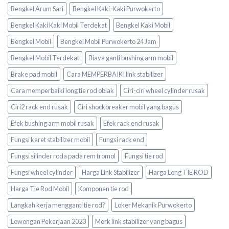
Bengkel Arum Sari
Bengkel Kaki-Kaki Purwokerto
Bengkel Kaki Kaki Mobil Terdekat
Bengkel Kaki Mobil
Bengkel Mobil
Bengkel Mobil Purwokerto 24 Jam
Bengkel Mobil Terdekat
Biaya ganti bushing arm mobil
Brake pad mobil
Cara MEMPERBAIKI link stabilizer
Cara memperbaiki long tie rod oblak
Ciri-ciri wheel cylinder rusak
Ciri2 rack end rusak
Ciri shockbreaker mobil yang bagus
Efek bushing arm mobil rusak
Efek rack end rusak
Fungsi karet stabilizer mobil
Fungsi rack end
Fungsi silinder roda pada rem tromol
Fungsi tie rod
Fungsi wheel cylinder
Harga Link Stabilizer
Harga Long TIE ROD
Harga Tie Rod Mobil
Komponen tie rod
Langkah kerja mengganti tie rod?
Loker Mekanik Purwokerto
Lowongan Pekerjaan 2023
Merk link stabilizer yang bagus