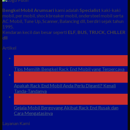
Bengkel Mobil Arumsari
kami adalah
Specialist
kaki-kaki
mobil, per mobil, shockbreaker mobil, ondersteel mobil serta
AC Mobil, Tune Up, Scanner, Balancing dll, berdiri sejak tahun
1995.
Kendaran kecil dan besar seperti
ELF, BUS, TRUCK, CHILLER
dll
Artikel
08
Agu
Tips Memilih Bengkel Rack End Mobil yang Terpercaya
07
Agu
Apakah Rack End Mobil Anda Perlu Diganti? Kenali
Tanda-Tandanya
07
Agu
Gejala Mobil Bergoyang Akibat Rack End Rusak dan
Cara Mengatasinya
Layanan Kami