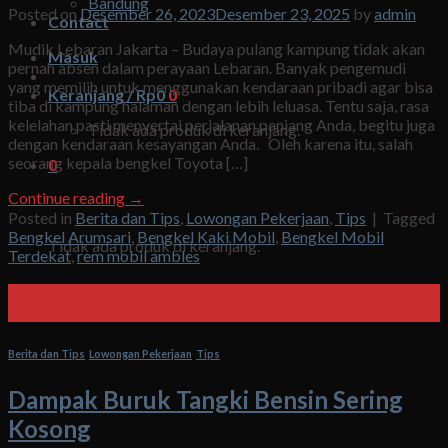
Bandung
Posted on
Desember 26, 2023
Desember 23, 2025
by
admin
Contact
Mudik Lebaran Jakarta – Budaya pulang kampung tidak akan
Masuk
pernah absen dalam perayaan Lebaran. Banyak pengemudi
yang memilih untuk menggunakan kendaraan pribadi agar bisa
Keranjang /
Rp
0
0
tiba di kampung halaman dengan lebih leluasa. Tentu saja, rasa
kelelahan pasti menyertai perjalanan panjang Anda, begitu juga
Tidak ada produk di keranjang.
dengan kendaraan kesayangan Anda. Oleh karena itu, salah
seorang kepala bengkel Toyota […]
0
Continue reading
→
Keranjang
Posted in
Berita dan Tips
,
Lowongan Pekerjaan
,
Tips
|
Tagged
Bengkel Arumsari
,
Bengkel Kaki Mobil
,
Bengkel Mobil
Tidak ada produk di keranjang.
Terdekat
,
rem mobil ambles
02
Jun
Berita dan Tips
,
Lowongan Pekerjaan
,
Tips
Dampak Buruk Tangki Bensin Sering
Kosong