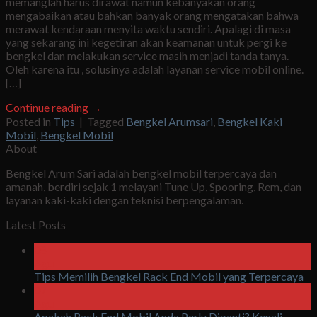
memanglah harus dirawat namun kebanyakan orang
mengabaikan atau bahkan banyak orang mengatakan bahwa
merawat kendaraan menyita waktu sendiri. Apalagi di masa
yang sekarang ini kegetiran akan keamanan untuk pergi ke
bengkel dan melakukan service masih menjadi tanda tanya.
Oleh karena itu , solusinya adalah layanan service mobil online.
[…]
Continue reading
→
Posted in
Tips
|
Tagged
Bengkel Arumsari
,
Bengkel Kaki
Mobil
,
Bengkel Mobil
About
Bengkel Arum Sari adalah bengkel mobil terpercaya dan
amanah, berdiri sejak 1 melayani Tune Up, Spooring, Rem, dan
layanan kaki-kaki dengan teknisi berpengalaman.
Latest Posts
08
Agu
Tips Memilih Bengkel Rack End Mobil yang Terpercaya
07
Agu
Apakah Rack End Mobil Anda Perlu Diganti? Kenali