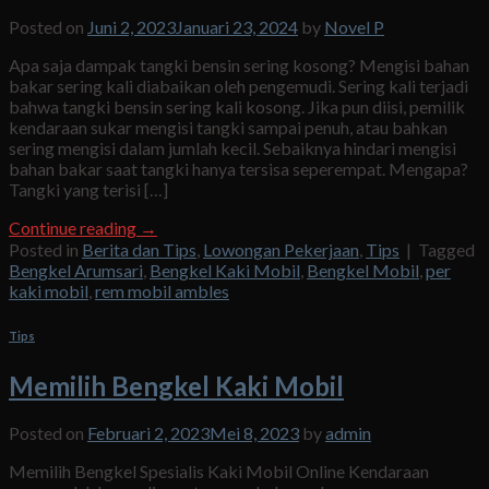
Posted on
Juni 2, 2023
Januari 23, 2024
by
Novel P
Apa saja dampak tangki bensin sering kosong? Mengisi bahan
bakar sering kali diabaikan oleh pengemudi. Sering kali terjadi
bahwa tangki bensin sering kali kosong. Jika pun diisi, pemilik
kendaraan sukar mengisi tangki sampai penuh, atau bahkan
sering mengisi dalam jumlah kecil. Sebaiknya hindari mengisi
bahan bakar saat tangki hanya tersisa seperempat. Mengapa?
Tangki yang terisi […]
Continue reading
→
Posted in
Berita dan Tips
,
Lowongan Pekerjaan
,
Tips
|
Tagged
Bengkel Arumsari
,
Bengkel Kaki Mobil
,
Bengkel Mobil
,
per
kaki mobil
,
rem mobil ambles
Tips
Memilih Bengkel Kaki Mobil
Posted on
Februari 2, 2023
Mei 8, 2023
by
admin
Memilih Bengkel Spesialis Kaki Mobil Online Kendaraan