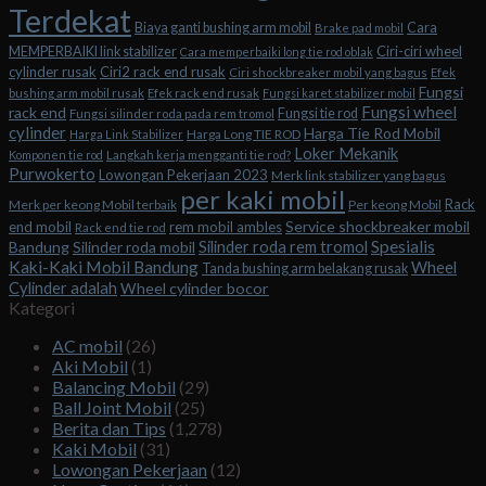
Terdekat
Biaya ganti bushing arm mobil
Cara
Brake pad mobil
Ciri-ciri wheel
MEMPERBAIKI link stabilizer
Cara memperbaiki long tie rod oblak
cylinder rusak
Ciri2 rack end rusak
Ciri shockbreaker mobil yang bagus
Efek
Fungsi
bushing arm mobil rusak
Efek rack end rusak
Fungsi karet stabilizer mobil
Fungsi wheel
rack end
Fungsi tie rod
Fungsi silinder roda pada rem tromol
cylinder
Harga Tie Rod Mobil
Harga Long TIE ROD
Harga Link Stabilizer
Loker Mekanik
Komponen tie rod
Langkah kerja mengganti tie rod?
Purwokerto
Lowongan Pekerjaan 2023
Merk link stabilizer yang bagus
per kaki mobil
Rack
Merk per keong Mobil terbaik
Per keong Mobil
Service shockbreaker mobil
end mobil
rem mobil ambles
Rack end tie rod
Spesialis
Silinder roda rem tromol
Bandung
Silinder roda mobil
Kaki-Kaki Mobil Bandung
Wheel
Tanda bushing arm belakang rusak
Cylinder adalah
Wheel cylinder bocor
Kategori
AC mobil
(26)
Aki Mobil
(1)
Balancing Mobil
(29)
Ball Joint Mobil
(25)
Berita dan Tips
(1,278)
Kaki Mobil
(31)
Lowongan Pekerjaan
(12)