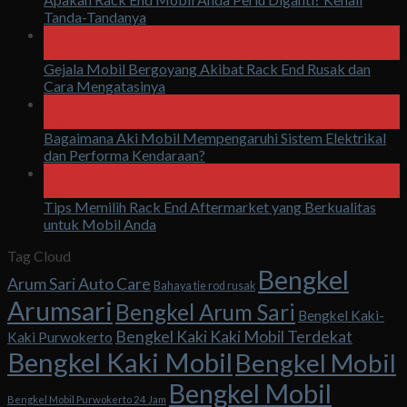
Tanda-Tandanya
07
Agu
Gejala Mobil Bergoyang Akibat Rack End Rusak dan
Cara Mengatasinya
07
Agu
Bagaimana Aki Mobil Mempengaruhi Sistem Elektrikal
dan Performa Kendaraan?
06
Agu
Tips Memilih Rack End Aftermarket yang Berkualitas
untuk Mobil Anda
Tag Cloud
Bengkel
Arum Sari Auto Care
Bahaya tie rod rusak
Arumsari
Bengkel Arum Sari
Bengkel Kaki-
Bengkel Kaki Kaki Mobil Terdekat
Kaki Purwokerto
Bengkel Kaki Mobil
Bengkel Mobil
Bengkel Mobil
Bengkel Mobil Purwokerto 24 Jam