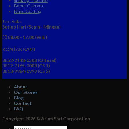
Shaking Machine
Bubut Cakram
Nano Coating
Jam Buka
Setiap Hari (Senin - Minggu)
🕒 08.00 - 17.00 (WIB)
KONTAK KAMI
0852-2148-6500 (Official)
0812-7165-2000 (CS 1)
0813-9984-0999 (CS 2)
About
Our Stores
Blog
Contact
FAQ
Copyright 2026 ©
Arum Sari Corporation
Pencarian