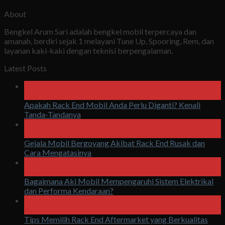
About
Bengkel Arum Sari adalah bengkel mobil terpercaya dan
amanah, berdiri sejak 1 melayani Tune Up, Spooring, Rem, dan
layanan kaki-kaki dengan teknisi berpengalaman.
Latest Posts
07
Agu
Apakah Rack End Mobil Anda Perlu Diganti? Kenali
Tanda-Tandanya
07
Agu
Gejala Mobil Bergoyang Akibat Rack End Rusak dan
Cara Mengatasinya
07
Agu
Bagaimana Aki Mobil Mempengaruhi Sistem Elektrikal
dan Performa Kendaraan?
06
Agu
Tips Memilih Rack End Aftermarket yang Berkualitas