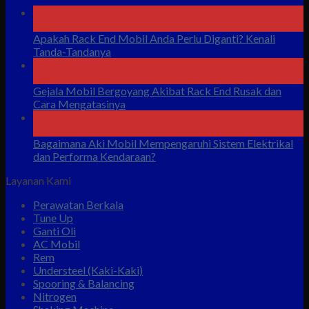
07
Agu
Apakah Rack End Mobil Anda Perlu Diganti? Kenali
Tanda-Tandanya
07
Agu
Gejala Mobil Bergoyang Akibat Rack End Rusak dan
Cara Mengatasinya
07
Agu
Bagaimana Aki Mobil Mempengaruhi Sistem Elektrikal
dan Performa Kendaraan?
Layanan Kami
Perawatan Berkala
Tune Up
Ganti Oli
AC Mobil
Rem
Understeel (Kaki-Kaki)
Spooring & Balancing
Nitrogen