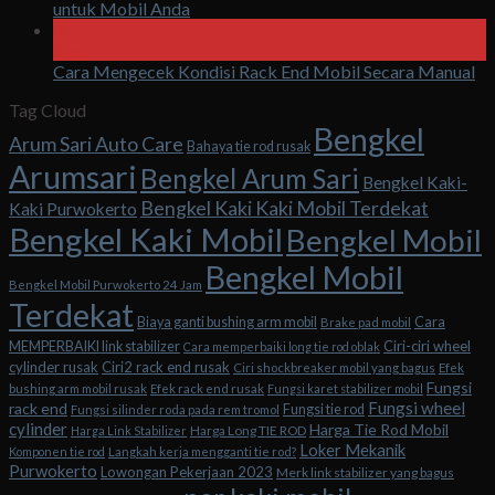
untuk Mobil Anda
06
Agu
Cara Mengecek Kondisi Rack End Mobil Secara Manual
Tag Cloud
Bengkel
Arum Sari Auto Care
Bahaya tie rod rusak
Arumsari
Bengkel Arum Sari
Bengkel Kaki-
Bengkel Kaki Kaki Mobil Terdekat
Kaki Purwokerto
Bengkel Kaki Mobil
Bengkel Mobil
Bengkel Mobil
Bengkel Mobil Purwokerto 24 Jam
Terdekat
Biaya ganti bushing arm mobil
Cara
Brake pad mobil
Ciri-ciri wheel
MEMPERBAIKI link stabilizer
Cara memperbaiki long tie rod oblak
cylinder rusak
Ciri2 rack end rusak
Ciri shockbreaker mobil yang bagus
Efek
Fungsi
bushing arm mobil rusak
Efek rack end rusak
Fungsi karet stabilizer mobil
Fungsi wheel
rack end
Fungsi tie rod
Fungsi silinder roda pada rem tromol
cylinder
Harga Tie Rod Mobil
Harga Long TIE ROD
Harga Link Stabilizer
Loker Mekanik
Komponen tie rod
Langkah kerja mengganti tie rod?
Purwokerto
Lowongan Pekerjaan 2023
Merk link stabilizer yang bagus