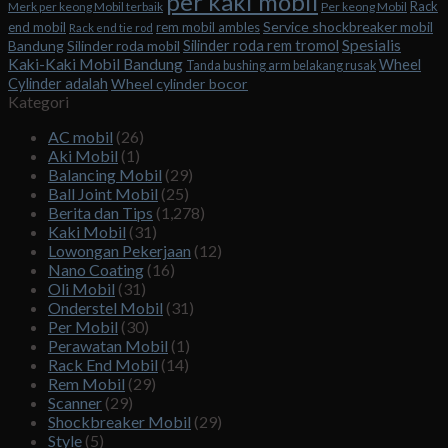
per kaki mobil
Rack
Merk per keong Mobil terbaik
Per keong Mobil
Service shockbreaker mobil
end mobil
rem mobil ambles
Rack end tie rod
Spesialis
Silinder roda rem tromol
Bandung
Silinder roda mobil
Kaki-Kaki Mobil Bandung
Wheel
Tanda bushing arm belakang rusak
Cylinder adalah
Wheel cylinder bocor
Kategori
AC mobil
(26)
Aki Mobil
(1)
Balancing Mobil
(29)
Ball Joint Mobil
(25)
Berita dan Tips
(1,278)
Kaki Mobil
(31)
Lowongan Pekerjaan
(12)
Nano Coating
(16)
Oli Mobil
(31)
Onderstel Mobil
(31)
Per Mobil
(30)
Perawatan Mobil
(1)
Rack End Mobil
(14)
Rem Mobil
(29)
Scanner
(29)
Shockbreaker Mobil
(29)
Style
(5)