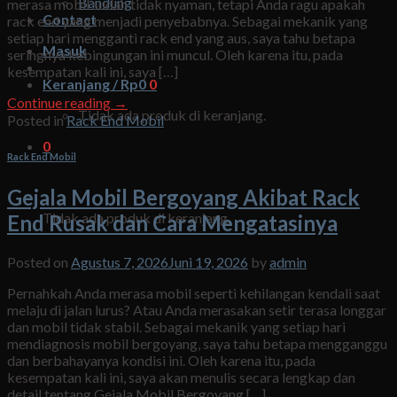
Bandung
merasa mobil sudah tidak nyaman, tetapi Anda ragu apakah
Contact
rack end yang menjadi penyebabnya. Sebagai mekanik yang
setiap hari mengganti rack end yang aus, saya tahu betapa
Masuk
seringnya kebingungan ini muncul. Oleh karena itu, pada
kesempatan kali ini, saya […]
Keranjang /
Rp
0
0
Continue reading
→
Tidak ada produk di keranjang.
Posted in
Rack End Mobil
0
Rack End Mobil
Keranjang
Gejala Mobil Bergoyang Akibat Rack
Tidak ada produk di keranjang.
End Rusak dan Cara Mengatasinya
Posted on
Agustus 7, 2026
Juni 19, 2026
by
admin
Pernahkah Anda merasa mobil seperti kehilangan kendali saat
melaju di jalan lurus? Atau Anda merasakan setir terasa longgar
dan mobil tidak stabil. Sebagai mekanik yang setiap hari
mendiagnosis mobil bergoyang, saya tahu betapa mengganggu
dan berbahayanya kondisi ini. Oleh karena itu, pada
kesempatan kali ini, saya akan menulis secara lengkap dan
detail tentang Gejala Mobil Bergoyang […]