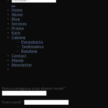
untuk:
Home
About
Blog
Services
Promo
Karir
Cabang
Purwokerto
Tasikmalaya
Bandung
Contact
Masuk
Newsletter
Masuk
Nama pengguna atau alamat email
*
Kata sandi
*