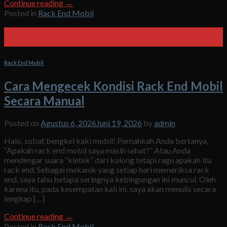
Continue reading
→
Posted in
Rack End Mobil
06
Agu
Rack End Mobil
Cara Mengecek Kondisi Rack End Mobil
Secara Manual
Posted on
Agustus 6, 2026
Juni 19, 2026
by
admin
Halo, sobat bengkel kaki mobil! Pernahkah Anda bertanya,
“Apakah rack end mobil saya masih sehat?” Atau Anda
mendengar suara “kletek” dari kolong tetapi ragu apakah itu
rack end. Sebagai mekanik yang setiap hari memeriksa rack
end, saya tahu betapa seringnya kebingungan ini muncul. Oleh
karena itu, pada kesempatan kali ini, saya akan menulis secara
lengkap […]
Continue reading
→
Posted in
Rack End Mobil