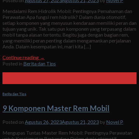
Posted on
Agustus 27, 2023
Agustus 21, 2023
by
Novel P
Mendalami Rem Hidrolik Mobil: Pentingnya Pemahaman dan
Perawatan Apa fungsi rem hidrolik? Dalam dunia otomotif,
setiap komponen yang menyusun kendaraan memiliki peran dan
tujuan yang unik. Tak satu pun komponen yang terpasang dalam
mobil tanpa alasan tertentu. Begitu juga dengan bagian rem,
yang memiliki peran penting dalam mengamankan perjalanan
Anda. Dalam kesempatan ini, mari kita […]
Continue reading
→
Posted in
Berita dan Tips
26
Agu
Berita dan Tips
9 Komponen Master Rem Mobil
Posted on
Agustus 26, 2023
Agustus 21, 2023
by
Novel P
Mengupas Tuntas Master Rem Mobil: Pentingnya Perawatan
untuk Keselamatan Berkendara Dalam dunia otomotif,