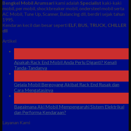
Bengkel Mobil Arumsari
kami adalah
Specialist
kaki-kaki
mobil, per mobil, shockbreaker mobil, ondersteel mobil serta
AC Mobil, Tune Up, Scanner, Balancing dll, berdiri sejak tahun
1995.
Kendaran kecil dan besar seperti
ELF, BUS, TRUCK, CHILLER
dll
Artikel
07
Agu
Apakah Rack End Mobil Anda Perlu Diganti? Kenali
Tanda-Tandanya
07
Agu
Gejala Mobil Bergoyang Akibat Rack End Rusak dan
Cara Mengatasinya
07
Agu
Bagaimana Aki Mobil Mempengaruhi Sistem Elektrikal
dan Performa Kendaraan?
Layanan Kami