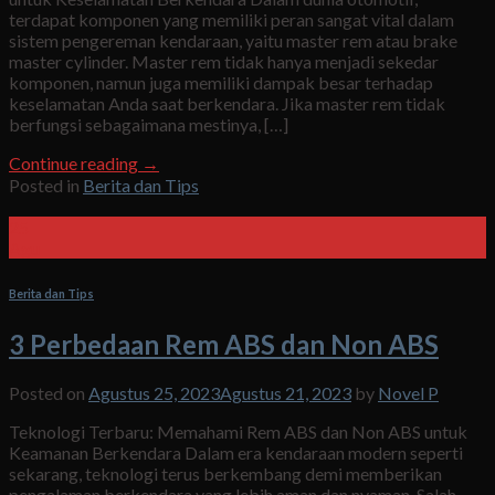
terdapat komponen yang memiliki peran sangat vital dalam
sistem pengereman kendaraan, yaitu master rem atau brake
master cylinder. Master rem tidak hanya menjadi sekedar
komponen, namun juga memiliki dampak besar terhadap
keselamatan Anda saat berkendara. Jika master rem tidak
berfungsi sebagaimana mestinya, […]
Continue reading
→
Posted in
Berita dan Tips
25
Agu
Berita dan Tips
3 Perbedaan Rem ABS dan Non ABS
Posted on
Agustus 25, 2023
Agustus 21, 2023
by
Novel P
Teknologi Terbaru: Memahami Rem ABS dan Non ABS untuk
Keamanan Berkendara Dalam era kendaraan modern seperti
sekarang, teknologi terus berkembang demi memberikan
pengalaman berkendara yang lebih aman dan nyaman. Salah