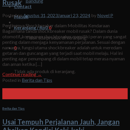
Bandung
Rusak
Contact
Posted on
Agustus 31, 2023
Januari 23, 2024
by
Novel P
Masuk
Pentingnya Shockbreaker dalam Mobilitas Kendaraan
Keranjang /
Rp
0
0
Bagaimana tanda shockbreaker mobil rusak? Dalam dunia
otomotif, komponen shockbreaker memiliki peran yang sangat
Tidak ada produk di keranjang.
penting dalam menjaga kenyamanan perjalanan. Sesuai dengan
namanya, fungsi utama shockbreaker adalah untuk meredam
0
getaran dan guncangan yang terjadi saat mobil melaju. Hal ini
penting agar penumpang di dalam mobil tetap merasa nyaman
Keranjang
dan aman ketika […]
Tidak ada produk di keranjang.
Continue reading
→
Posted in
Berita dan Tips
30
Agu
Berita dan Tips
Usai Tempuh Perjalanan Jauh, Jangan