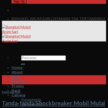
BENGKEL ARUM SARI | NYAMAN TAK TERTANDINGI
Monthly Archives:
Agustus
Pencarian
2023
untuk:
Home
About
Blog
31
Services
Agu
Promo
Karir
Berita dan Tips
Cabang
Purwokerto
Tanda-tanda Shockbreaker Mobil Mulai
Tasikmalaya