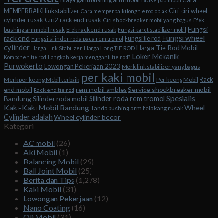
Biaya ganti bushing arm mobil
Cara
Brake pad mobil
Ciri-ciri wheel
MEMPERBAIKI link stabilizer
Cara memperbaiki long tie rod oblak
cylinder rusak
Ciri2 rack end rusak
Ciri shockbreaker mobil yang bagus
Efek
Fungsi
bushing arm mobil rusak
Efek rack end rusak
Fungsi karet stabilizer mobil
Fungsi wheel
rack end
Fungsi tie rod
Fungsi silinder roda pada rem tromol
cylinder
Harga Tie Rod Mobil
Harga Long TIE ROD
Harga Link Stabilizer
Loker Mekanik
Komponen tie rod
Langkah kerja mengganti tie rod?
Purwokerto
Lowongan Pekerjaan 2023
Merk link stabilizer yang bagus
per kaki mobil
Rack
Merk per keong Mobil terbaik
Per keong Mobil
Service shockbreaker mobil
end mobil
rem mobil ambles
Rack end tie rod
Spesialis
Silinder roda rem tromol
Bandung
Silinder roda mobil
Kaki-Kaki Mobil Bandung
Wheel
Tanda bushing arm belakang rusak
Cylinder adalah
Wheel cylinder bocor
Kategori
AC mobil
(26)
Aki Mobil
(1)
Balancing Mobil
(29)
Ball Joint Mobil
(25)
Berita dan Tips
(1,278)
Kaki Mobil
(31)
Lowongan Pekerjaan
(12)
Nano Coating
(16)
Oli Mobil
(31)