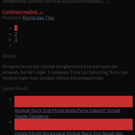
menghindari potensi kerusakan pada komponen […]
Continue reading
→
Posted in
Berita dan Tips
1
2
3
About
Bengkel Arum Sari adalah bengkel mobil terpercaya dan
amanah, berdiri sejak 1 melayani Tune Up, Spooring, Rem, dan
layanan kaki-kaki dengan teknisi berpengalaman.
Latest Posts
07
Agu
Apakah Rack End Mobil Anda Perlu Diganti? Kenali
Tanda-Tandanya
07
Agu
Gejala Mobil Bergoyang Akibat Rack End Rusak dan