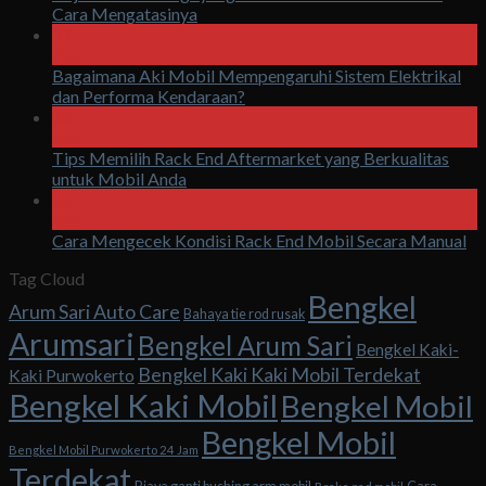
Cara Mengatasinya
07
Agu
Bagaimana Aki Mobil Mempengaruhi Sistem Elektrikal
dan Performa Kendaraan?
06
Agu
Tips Memilih Rack End Aftermarket yang Berkualitas
untuk Mobil Anda
06
Agu
Cara Mengecek Kondisi Rack End Mobil Secara Manual
Tag Cloud
Bengkel
Arum Sari Auto Care
Bahaya tie rod rusak
Arumsari
Bengkel Arum Sari
Bengkel Kaki-
Bengkel Kaki Kaki Mobil Terdekat
Kaki Purwokerto
Bengkel Kaki Mobil
Bengkel Mobil
Bengkel Mobil
Bengkel Mobil Purwokerto 24 Jam
Terdekat