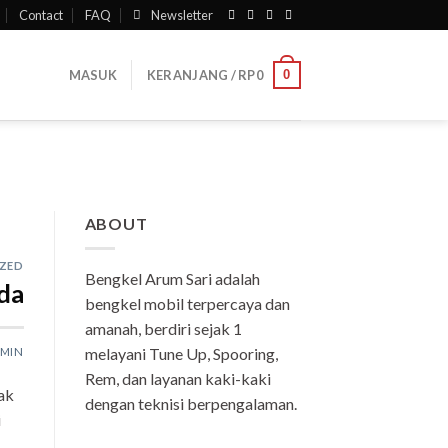
Contact
FAQ
Newsletter
0
MASUK
KERANJANG /
RP
0
ABOUT
ZED
Bengkel Arum Sari adalah
da
bengkel mobil terpercaya dan
amanah, berdiri sejak 1
melayani Tune Up, Spooring,
MIN
Rem, dan layanan kaki-kaki
ak
dengan teknisi berpengalaman.
i