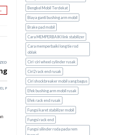
Bengkel Mobil Terdekat
→
Biaya ganti bushing arm mobil
Brake pad mobil
Cara MEMPERBAIKI link stabilizer
Cara memperbaiki long tie rod
oblak
Ciri-ciri wheel cylinder rusak
ZED
ng
Ciri2 rack end rusak
Ciri shockbreaker mobil yang bagus
EL P
Efek bushing arm mobil rusak
Efek rack end rusak
Fungsi karet stabilizer mobil
an
Fungsi rack end
Fungsi silinder roda pada rem
tromol