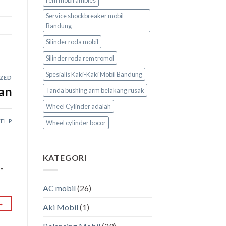
Service shockbreaker mobil
Bandung
Silinder roda mobil
Silinder roda rem tromol
Spesialis Kaki-Kaki Mobil Bandung
ZED
nan
Tanda bushing arm belakang rusak
Wheel Cylinder adalah
EL P
Wheel cylinder bocor
KATEGORI
s-
AC mobil
(26)
→
Aki Mobil
(1)