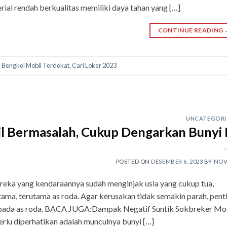
ial rendah berkualitas memiliki daya tahan yang […]
CONTINUE READING
,
Bengkel Mobil Terdekat
,
Cari Loker 2023
UNCATEGORI
il Bermasalah, Cukup Dengarkan Bunyi I
POSTED ON
DESEMBER 6, 2023
BY
NOV
reka yang kendaraannya sudah menginjak usia yang cukup tua,
tama, terutama as roda. Agar kerusakan tidak semakin parah, pent
 pada as roda. BACA JUGA:Dampak Negatif Suntik Sokbreker Mob
rlu diperhatikan adalah munculnya bunyi […]