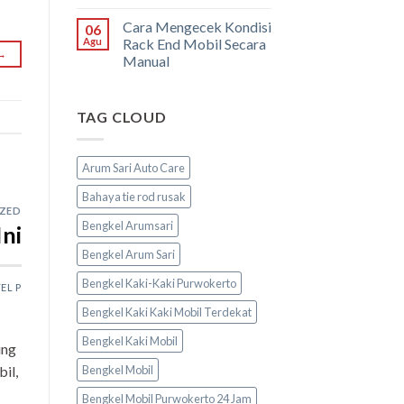
Cara Mengecek Kondisi
06
Agu
Rack End Mobil Secara
→
Manual
TAG CLOUD
Arum Sari Auto Care
Bahaya tie rod rusak
ZED
Bengkel Arumsari
ni
Bengkel Arum Sari
Bengkel Kaki-Kaki Purwokerto
EL P
Bengkel Kaki Kaki Mobil Terdekat
Bengkel Kaki Mobil
ing
Bengkel Mobil
il,
Bengkel Mobil Purwokerto 24 Jam