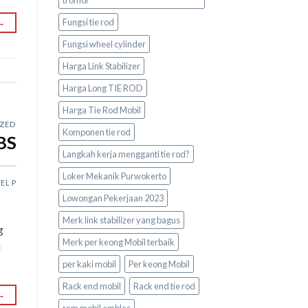
Fungsi tie rod
→
Fungsi wheel cylinder
Harga Link Stabilizer
Harga Long TIE ROD
Harga Tie Rod Mobil
ZED
Komponen tie rod
BS
Langkah kerja mengganti tie rod?
Loker Mekanik Purwokerto
EL P
Lowongan Pekerjaan 2023
Merk link stabilizer yang bagus
g
Merk per keong Mobil terbaik
i
per kaki mobil
Per keong Mobil
Rack end mobil
Rack end tie rod
→
rem mobil ambles