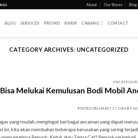
About
Our Stores
Blog
INGI
T
BLOG
SERVICES
PROMO
KARIR
CABANG
CONTACT
CATEGORY ARCHIVES:
UNCATEGORIZED
UNCATEGORI
g Bisa Melukai Kemulusan Bodi Mobil An
POSTED ON
MARET 17, 2024
BY
AD
ugas yang mudah, mengingat berbagai ancaman yang dapat merus
 ini, kita akan membahas beberapa kerusakan yang sering terjad
n mencegahnya Penyok: Ketuk atau Tanpa Cat? Penyok seringkali