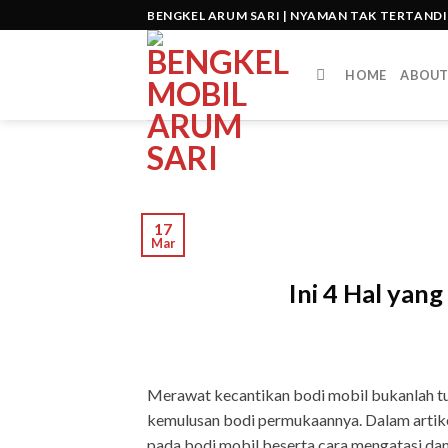
Skip
BENGKEL ARUM SARI | NYAMAN TAK TERTAND
to
content
HOME
ABOU
17
Mar
Ini 4 Hal yan
Merawat kecantikan bodi mobil bukanlah t
kemulusan bodi permukaannya. Dalam artikel
pada bodi mobil beserta cara mengatasi da