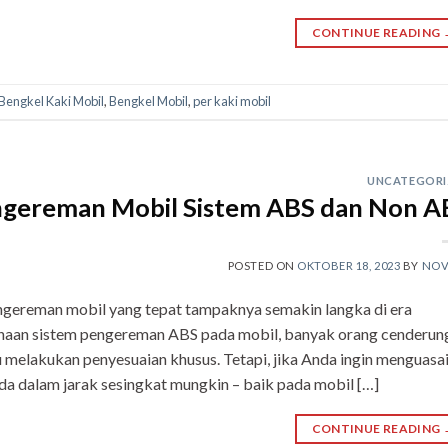
CONTINUE READING
Bengkel Kaki Mobil
,
Bengkel Mobil
,
per kaki mobil
UNCATEGORI
ngereman Mobil Sistem ABS dan Non A
POSTED ON
OKTOBER 18, 2023
BY
NOV
gereman mobil yang tepat tampaknya semakin langka di era
unaan sistem pengereman ABS pada mobil, banyak orang cenderun
u melakukan penyesuaian khusus. Tetapi, jika Anda ingin menguasa
 dalam jarak sesingkat mungkin – baik pada mobil […]
CONTINUE READING