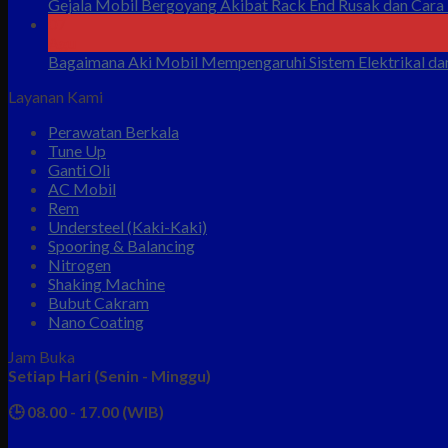
Gejala Mobil Bergoyang Akibat Rack End Rusak dan Cara
07
Agu
Bagaimana Aki Mobil Mempengaruhi Sistem Elektrikal da
Layanan Kami
Perawatan Berkala
Tune Up
Ganti Oli
AC Mobil
Rem
Understeel (Kaki-Kaki)
Spooring & Balancing
Nitrogen
Shaking Machine
Bubut Cakram
Nano Coating
Jam Buka
Setiap Hari (Senin - Minggu)
🕒 08.00 - 17.00 (WIB)