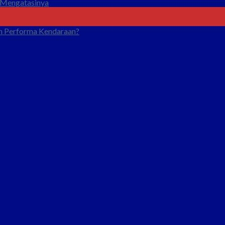
 Mengatasinya
n Performa Kendaraan?