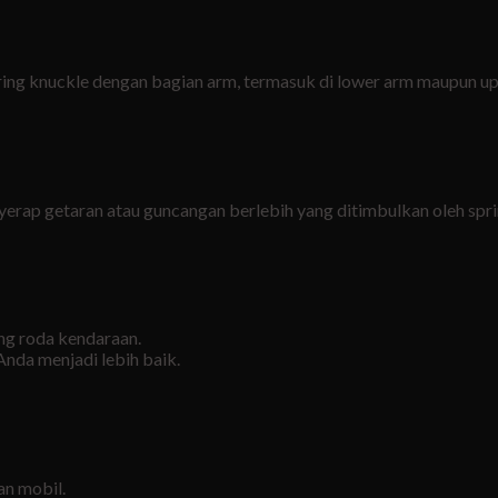
eering knuckle dengan bagian arm, termasuk di lower arm maupun u
p getaran atau guncangan berlebih yang ditimbulkan oleh spring 
ng roda kendaraan.
nda menjadi lebih baik.
an mobil.