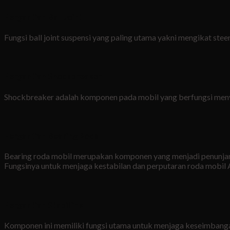
Pergantian Ball Joint
Fungsi ball joint suspensi yang paling utama yakni mengikat st
Pergantian Shockbreaker
Shockbreaker adalah komponen pada mobil yang berfungsi menyera
Pergantian Bearing Roda
Bearing roda mobil merupakan komponen yang menjadi penunja
Fungsinya untuk menjaga kestabilan dan perputaran roda mobil A
Pergantian Stabillink
Komponen ini memiliki fungsi utama untuk menjaga keseimbang