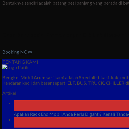
Bentuknya sendiri adalah batang besi panjang yang berada di b
Dapatkan Special Promo dengan Klik Link dibawah in
Booking NOW
TENTANG KAMI
Bengkel Mobil Arumsari
kami adalah
Specialist
kaki-kaki mobi
Kendaran kecil dan besar seperti
ELF, BUS, TRUCK, CHILLER dl
Artikel
07
Agu
Apakah Rack End Mobil Anda Perlu Diganti? Kenali Tand
07
Agu