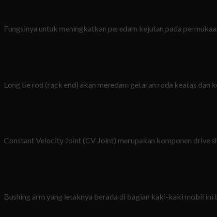
Pengantian Support
Fungsinya untuk meningkatkan peredam kejutan pada permukaan 
Pergantian Rackend
Long tie rod (rack end) akan meredam getaran roda keatas dan k
Pergantian CV Joint
Constant Velocity Joint (CV Joint) merupakan komponen drive sh
Pergantian Bsoh Arm
Bushing arm yang letaknya berada di bagian kaki-kaki mobil ini