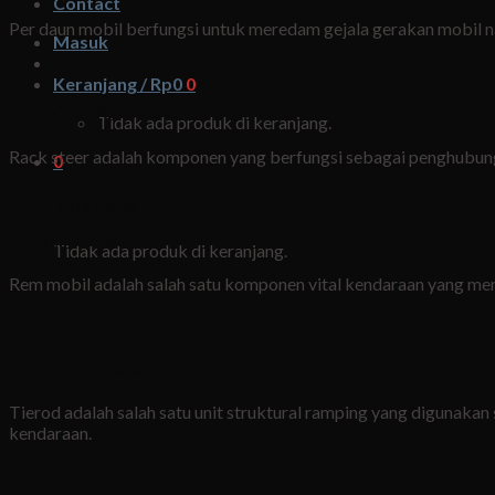
Contact
Per daun mobil berfungsi untuk meredam gejala gerakan mobil nai
Masuk
Keranjang /
Rp
0
0
Perbaikan Racksteer
Tidak ada produk di keranjang.
Rack steer adalah komponen yang berfungsi sebagai penghubung 
0
Keranjang
Perbaikan Rem
Tidak ada produk di keranjang.
Rem mobil adalah salah satu komponen vital kendaraan yang me
Perbaikan Tierod
Tierod adalah salah satu unit struktural ramping yang digunak
kendaraan.