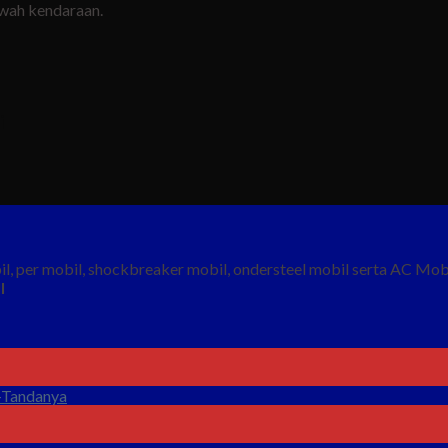
awah kendaraan.
i
l, per mobil, shockbreaker mobil, ondersteel mobil serta AC Mobil,
l
a-Tandanya