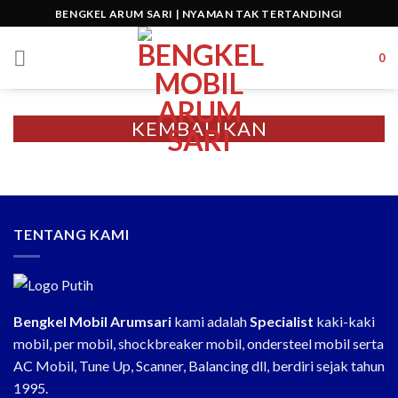
Skip
BENGKEL ARUM SARI | NYAMAN TAK TERTANDINGI
to
content
0
KEMBALIKAN
KENYAMANAN MOBIL
ANDA SEKARANG!
Jangan biarkan kaki-kaki mobil berisik dan setir
tidak stabil setelah perjalanan jauh. Nikmati
promo spesial Spooring dan Shaking Machine
TENTANG KAMI
untuk performa mobil yang kembali prima dan
aman di jalan
CLAIM PROMO
Bengkel Mobil Arumsari
kami adalah
Specialist
kaki-kaki
mobil, per mobil, shockbreaker mobil, ondersteel mobil serta
AC Mobil, Tune Up, Scanner, Balancing dll, berdiri sejak tahun
1995.