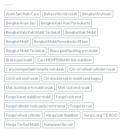
Arum Sari Auto Care
Bahaya tie rod rusak
Bengkel Arumsari
Bengkel Arum Sari
Bengkel Kaki-Kaki Purwokerto
Bengkel Kaki Kaki Mobil Terdekat
Bengkel Kaki Mobil
Bengkel Mobil
Bengkel Mobil Purwokerto 24 Jam
Bengkel Mobil Terdekat
Biaya ganti bushing arm mobil
Brake pad mobil
Cara MEMPERBAIKI link stabilizer
Cara memperbaiki long tie rod oblak
Ciri-ciri wheel cylinder rusak
Ciri2 rack end rusak
Ciri shockbreaker mobil yang bagus
Efek bushing arm mobil rusak
Efek rack end rusak
Fungsi karet stabilizer mobil
Fungsi rack end
Fungsi silinder roda pada rem tromol
Fungsi tie rod
Fungsi wheel cylinder
Harga Link Stabilizer
Harga Long TIE ROD
Harga Tie Rod Mobil
Komponen tie rod