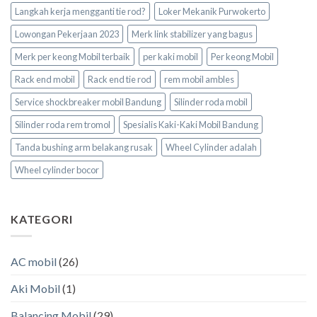
Langkah kerja mengganti tie rod?
Loker Mekanik Purwokerto
Lowongan Pekerjaan 2023
Merk link stabilizer yang bagus
Merk per keong Mobil terbaik
per kaki mobil
Per keong Mobil
Rack end mobil
Rack end tie rod
rem mobil ambles
Service shockbreaker mobil Bandung
Silinder roda mobil
Silinder roda rem tromol
Spesialis Kaki-Kaki Mobil Bandung
Tanda bushing arm belakang rusak
Wheel Cylinder adalah
Wheel cylinder bocor
KATEGORI
AC mobil
(26)
Aki Mobil
(1)
Balancing Mobil
(29)