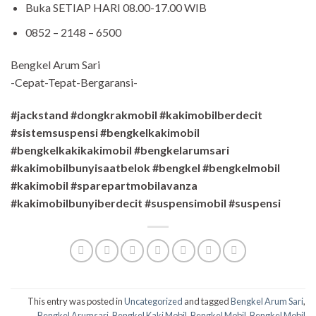
Buka SETIAP HARI 08.00-17.00 WIB
0852 – 2148 – 6500
Bengkel Arum Sari
-Cepat-Tepat-Bergaransi-
#jackstand #dongkrakmobil #kakimobilberdecit
#sistemsuspensi #bengkelkakimobil
#bengkelkakikakimobil #bengkelarumsari
#kakimobilbunyisaatbelok #bengkel #bengkelmobil
#kakimobil #sparepartmobilavanza
#kakimobilbunyiberdecit #suspensimobil #suspensi
This entry was posted in
Uncategorized
and tagged
Bengkel Arum Sari
,
Bengkel Arumsari
,
Bengkel Kaki Mobil
,
Bengkel Mobil
,
Bengkel Mobil