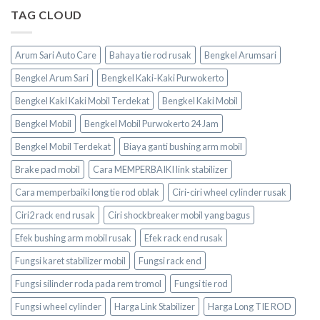
TAG CLOUD
Arum Sari Auto Care
Bahaya tie rod rusak
Bengkel Arumsari
Bengkel Arum Sari
Bengkel Kaki-Kaki Purwokerto
Bengkel Kaki Kaki Mobil Terdekat
Bengkel Kaki Mobil
Bengkel Mobil
Bengkel Mobil Purwokerto 24 Jam
Bengkel Mobil Terdekat
Biaya ganti bushing arm mobil
Brake pad mobil
Cara MEMPERBAIKI link stabilizer
Cara memperbaiki long tie rod oblak
Ciri-ciri wheel cylinder rusak
Ciri2 rack end rusak
Ciri shockbreaker mobil yang bagus
Efek bushing arm mobil rusak
Efek rack end rusak
Fungsi karet stabilizer mobil
Fungsi rack end
Fungsi silinder roda pada rem tromol
Fungsi tie rod
Fungsi wheel cylinder
Harga Link Stabilizer
Harga Long TIE ROD