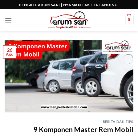
Skip
BENGKEL ARUM SARI | NYAMAN TAK TERTANDINGI
to
content
0
26
Agu
BERITA DAN TIPS
9 Komponen Master Rem Mobil