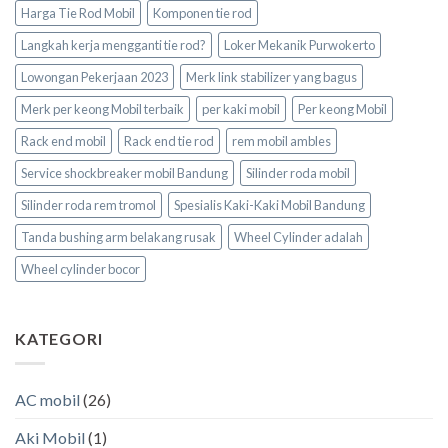
Harga Tie Rod Mobil
Komponen tie rod
Langkah kerja mengganti tie rod?
Loker Mekanik Purwokerto
Lowongan Pekerjaan 2023
Merk link stabilizer yang bagus
Merk per keong Mobil terbaik
per kaki mobil
Per keong Mobil
Rack end mobil
Rack end tie rod
rem mobil ambles
Service shockbreaker mobil Bandung
Silinder roda mobil
Silinder roda rem tromol
Spesialis Kaki-Kaki Mobil Bandung
Tanda bushing arm belakang rusak
Wheel Cylinder adalah
Wheel cylinder bocor
KATEGORI
AC mobil
(26)
Aki Mobil
(1)