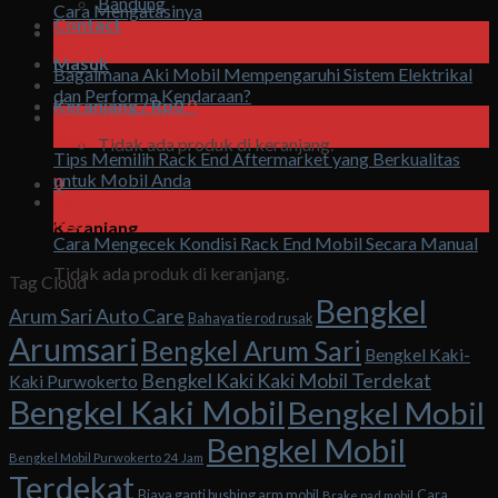
Bandung
Cara Mengatasinya
Contact
07
Agu
Masuk
Bagaimana Aki Mobil Mempengaruhi Sistem Elektrikal
dan Performa Kendaraan?
Keranjang /
Rp
0
0
06
Agu
Tidak ada produk di keranjang.
Tips Memilih Rack End Aftermarket yang Berkualitas
untuk Mobil Anda
0
06
Agu
Keranjang
Cara Mengecek Kondisi Rack End Mobil Secara Manual
Tidak ada produk di keranjang.
Tag Cloud
Bengkel
Arum Sari Auto Care
Bahaya tie rod rusak
Arumsari
Bengkel Arum Sari
Bengkel Kaki-
Bengkel Kaki Kaki Mobil Terdekat
Kaki Purwokerto
Bengkel Kaki Mobil
Bengkel Mobil
Bengkel Mobil
Bengkel Mobil Purwokerto 24 Jam
Terdekat
Biaya ganti bushing arm mobil
Cara
Brake pad mobil