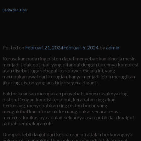
Berita dan Tips
Fatal Bila Membiarkan Ring Piston yang
Rusak Tidak Diganti
Posted on
Februari 21, 2024
Februari 5, 2024
by
admin
Kerusakan pada ring piston dapat menyebabkan kinerja mesin
menjadi tidak optimal, yang ditandai dengan turunnya kompresi
atau disebut juga sebagai loss power. Gejala ini, yang
merupakan awal dari kerugian, hanya menjadi lebih merugikan
jika ring piston yang aus tidak segera diganti.
Faktor keausan merupakan penyebab umum rusaknya ring
piston. Dengan kondisi tersebut, kerapatan ring akan
berkurang, menyebabkan ring piston bocor yang
mengakibatkan oli masuk ke ruang bakar secara terus-
menerus. Indikasinya adalah keluarnya asap putih dari knalpot
akibat pembakaran oli.
Dampak lebih lanjut dari kebocoran oli adalah berkurangnya
volume oli, mengakibatkan pelumas menjadi tidak optimal