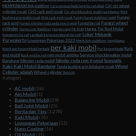
Ciri-ciri wheel
MEMPERBAIKI link stabilizer
Cara memperbaiki long tie rod oblak
cylinder rusak
Ciri2 rack end rusak
Ciri shockbreaker mobil yang bagus
Efek
Fungsi
bushing arm mobil rusak
Efek rack end rusak
Fungsi karet stabilizer mobil
Fungsi wheel
rack end
Fungsi tie rod
Fungsi silinder roda pada rem tromol
cylinder
Harga Tie Rod Mobil
Harga Long TIE ROD
Harga Link Stabilizer
Loker Mekanik
Komponen tie rod
Langkah kerja mengganti tie rod?
Purwokerto
Lowongan Pekerjaan 2023
Merk link stabilizer yang bagus
per kaki mobil
Rack
Merk per keong Mobil terbaik
Per keong Mobil
Service shockbreaker mobil
end mobil
rem mobil ambles
Rack end tie rod
Spesialis
Silinder roda rem tromol
Bandung
Silinder roda mobil
Kaki-Kaki Mobil Bandung
Wheel
Tanda bushing arm belakang rusak
Cylinder adalah
Wheel cylinder bocor
Kategori
AC mobil
(26)
Aki Mobil
(1)
Balancing Mobil
(29)
Ball Joint Mobil
(25)
Berita dan Tips
(1,278)
Kaki Mobil
(31)
Lowongan Pekerjaan
(12)
Nano Coating
(16)
Oli Mobil
(31)