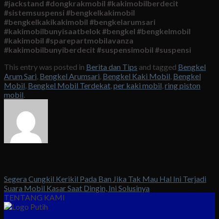
#jackstand #dongkrakmobil #kakimobilberdecit
#sistemsuspensi #bengkelkakimobil
#bengkelkakikakimobil #bengkelarumsari
#kakimobilbunyisaatbelok #bengkel #bengkelmobil
#kakimobil #sparepartmobilavanza
#kakimobilbunyiberdecit #suspensimobil #suspensi
This entry was posted in
Berita dan Tips
and tagged
Bengkel
Arum Sari
,
Bengkel Arumsari
,
Bengkel Kaki Mobil
,
Bengkel
Mobil
,
Bengkel Mobil Terdekat
,
per kaki mobil
,
ring piston
mobil
.
admin
Segera Cungkil Kerikil Pada Ban Jika Tak Mau Hal Ini Terjadi
Suara Mobil Kasar Saat Dingin, Ini Solusinya
TENTANG KAMI