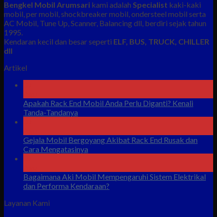
Bengkel Mobil Arumsari
kami adalah
Specialist
kaki-kaki
mobil, per mobil, shockbreaker mobil, ondersteel mobil serta
AC Mobil, Tune Up, Scanner, Balancing dll, berdiri sejak tahun
1995.
Kendaran kecil dan besar seperti
ELF, BUS, TRUCK, CHILLER
dll
Artikel
07
Agu
Apakah Rack End Mobil Anda Perlu Diganti? Kenali
Tanda-Tandanya
07
Agu
Gejala Mobil Bergoyang Akibat Rack End Rusak dan
Cara Mengatasinya
07
Agu
Bagaimana Aki Mobil Mempengaruhi Sistem Elektrikal
dan Performa Kendaraan?
Layanan Kami