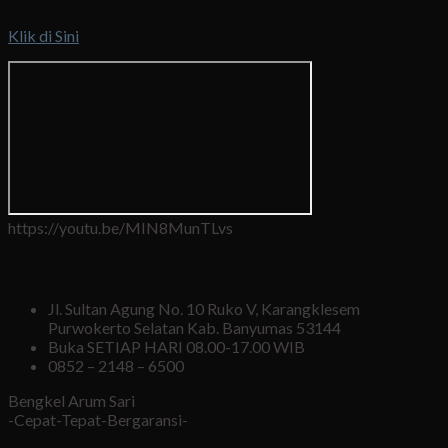
Klik di Sini
https://youtu.be/MIN8MunTLvs
Bengkel Kaki Mobil Arum Sari Purwokerto Terletak di :
Jl. Sultan Agung No. 10 Ruko V, Karangklesem
Purwokerto Selatan Kab. Banyumas 53144
Buka SETIAP HARI 08.00-17.00 WIB
0852 – 2148 – 6500
Bengkel Arum Sari
-Cepat-Tepat-Bergaransi-