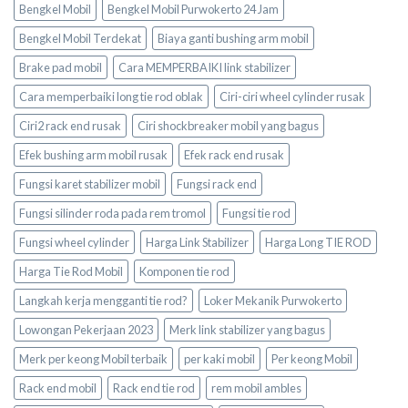
Bengkel Mobil
Bengkel Mobil Purwokerto 24 Jam
Bengkel Mobil Terdekat
Biaya ganti bushing arm mobil
Brake pad mobil
Cara MEMPERBAIKI link stabilizer
Cara memperbaiki long tie rod oblak
Ciri-ciri wheel cylinder rusak
Ciri2 rack end rusak
Ciri shockbreaker mobil yang bagus
Efek bushing arm mobil rusak
Efek rack end rusak
Fungsi karet stabilizer mobil
Fungsi rack end
Fungsi silinder roda pada rem tromol
Fungsi tie rod
Fungsi wheel cylinder
Harga Link Stabilizer
Harga Long TIE ROD
Harga Tie Rod Mobil
Komponen tie rod
Langkah kerja mengganti tie rod?
Loker Mekanik Purwokerto
Lowongan Pekerjaan 2023
Merk link stabilizer yang bagus
Merk per keong Mobil terbaik
per kaki mobil
Per keong Mobil
Rack end mobil
Rack end tie rod
rem mobil ambles