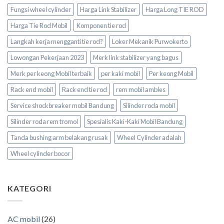
Fungsi wheel cylinder
Harga Link Stabilizer
Harga Long TIE ROD
Harga Tie Rod Mobil
Komponen tie rod
Langkah kerja mengganti tie rod?
Loker Mekanik Purwokerto
Lowongan Pekerjaan 2023
Merk link stabilizer yang bagus
Merk per keong Mobil terbaik
per kaki mobil
Per keong Mobil
Rack end mobil
Rack end tie rod
rem mobil ambles
Service shockbreaker mobil Bandung
Silinder roda mobil
Silinder roda rem tromol
Spesialis Kaki-Kaki Mobil Bandung
Tanda bushing arm belakang rusak
Wheel Cylinder adalah
Wheel cylinder bocor
KATEGORI
AC mobil
(26)