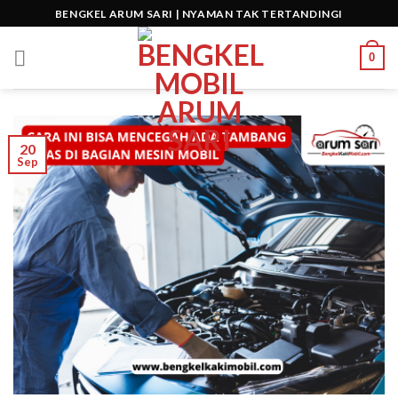
Skip
BENGKEL ARUM SARI | NYAMAN TAK TERTANDINGI
to
content
0
20
Sep