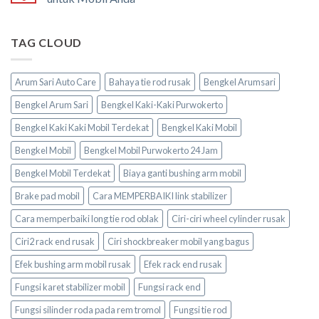
TAG CLOUD
Arum Sari Auto Care
Bahaya tie rod rusak
Bengkel Arumsari
Bengkel Arum Sari
Bengkel Kaki-Kaki Purwokerto
Bengkel Kaki Kaki Mobil Terdekat
Bengkel Kaki Mobil
Bengkel Mobil
Bengkel Mobil Purwokerto 24 Jam
Bengkel Mobil Terdekat
Biaya ganti bushing arm mobil
Brake pad mobil
Cara MEMPERBAIKI link stabilizer
Cara memperbaiki long tie rod oblak
Ciri-ciri wheel cylinder rusak
Ciri2 rack end rusak
Ciri shockbreaker mobil yang bagus
Efek bushing arm mobil rusak
Efek rack end rusak
Fungsi karet stabilizer mobil
Fungsi rack end
Fungsi silinder roda pada rem tromol
Fungsi tie rod