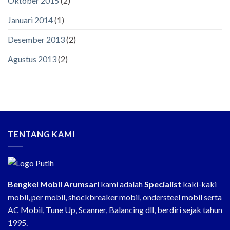
Oktober 2015
(2)
Januari 2014
(1)
Desember 2013
(2)
Agustus 2013
(2)
TENTANG KAMI
Bengkel Mobil Arumsari
kami adalah
Specialist
kaki-kaki
mobil, per mobil, shockbreaker mobil, ondersteel mobil serta
AC Mobil, Tune Up, Scanner, Balancing dll, berdiri sejak tahun
1995.