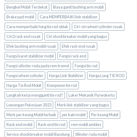
Bengkel Mobil Terdekat
Biaya ganti bushing arm mobil
Brake pad mobil
Cara MEMPERBAIKI link stabilizer
Cara memperbaiki long tie rod oblak
Ciri-ciri wheel cylinder rusak
Ciri2 rack end rusak
Ciri shockbreaker mobil yang bagus
Efek bushing arm mobil rusak
Efek rack end rusak
Fungsi karet stabilizer mobil
Fungsi rack end
Fungsi silinder roda pada rem tromol
Fungsi tie rod
Fungsi wheel cylinder
Harga Link Stabilizer
Harga Long TIE ROD
Harga Tie Rod Mobil
Komponen tie rod
Langkah kerja mengganti tie rod?
Loker Mekanik Purwokerto
Lowongan Pekerjaan 2023
Merk link stabilizer yang bagus
Merk per keong Mobil terbaik
per kaki mobil
Per keong Mobil
Rack end mobil
Rack end tie rod
rem mobil ambles
Service shockbreaker mobil Bandung
Silinder roda mobil