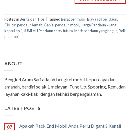
Posted in
Berita dan Tips
|
Tagged
Berat per mobil
,
Biaya roll per daun
,
Ciri-ciri per daun lemah
,
Ganjal per daun mobil
,
Harga Per daun kijang
kapsul no 4
,
JUMLAH Per daun carry futura
,
Merk per daun yang bagus
,
Roll
per mobil
ABOUT
Bengkel Arum Sari adalah bengkel mobil terpercaya dan
amanah, berdiri sejak 1 melayani Tune Up, Spooring, Rem, dan
layanan kaki-kaki dengan teknisi berpengalaman.
LATEST POSTS
Apakah Rack End Mobil Anda Perlu Diganti? Kenali
07