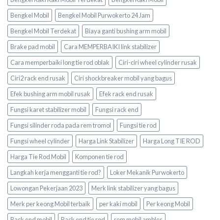
Bengkel Mobil
Bengkel Mobil Purwokerto 24 Jam
Bengkel Mobil Terdekat
Biaya ganti bushing arm mobil
Brake pad mobil
Cara MEMPERBAIKI link stabilizer
Cara memperbaiki long tie rod oblak
Ciri-ciri wheel cylinder rusak
Ciri2 rack end rusak
Ciri shockbreaker mobil yang bagus
Efek bushing arm mobil rusak
Efek rack end rusak
Fungsi karet stabilizer mobil
Fungsi rack end
Fungsi silinder roda pada rem tromol
Fungsi tie rod
Fungsi wheel cylinder
Harga Link Stabilizer
Harga Long TIE ROD
Harga Tie Rod Mobil
Komponen tie rod
Langkah kerja mengganti tie rod?
Loker Mekanik Purwokerto
Lowongan Pekerjaan 2023
Merk link stabilizer yang bagus
Merk per keong Mobil terbaik
per kaki mobil
Per keong Mobil
Rack end mobil
Rack end tie rod
rem mobil ambles