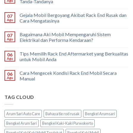
Agu
Tanda-Tandanya
Gejala Mobil Bergoyang Akibat Rack End Rusak dan
07
Agu
Cara Mengatasinya
Bagaimana Aki Mobil Mempengaruhi Sistem
07
Agu
Elektrikal dan Performa Kendaraan?
Tips Memilih Rack End Aftermarket yang Berkualitas
06
Agu
untuk Mobil Anda
Cara Mengecek Kondisi Rack End Mobil Secara
06
Agu
Manual
TAG CLOUD
Arum Sari Auto Care
Bahaya tie rod rusak
Bengkel Arumsari
Bengkel Arum Sari
Bengkel Kaki-Kaki Purwokerto
Bengkel Kaki Kaki Mobil Terdekat
Bengkel Kaki Mobil