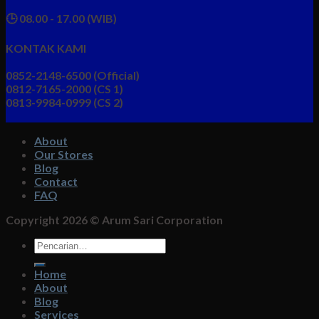
🕒 08.00 - 17.00 (WIB)
KONTAK KAMI
0852-2148-6500 (Official)
0812-7165-2000 (CS 1)
0813-9984-0999 (CS 2)
About
Our Stores
Blog
Contact
FAQ
Copyright 2026 ©
Arum Sari Corporation
Pencarian
untuk:
Home
About
Blog
Services