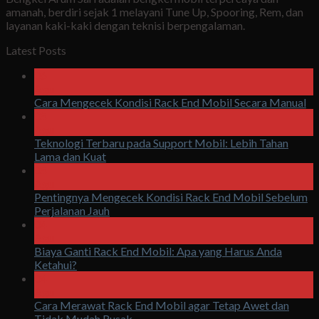
amanah, berdiri sejak 1 melayani Tune Up, Spooring, Rem, dan
layanan kaki-kaki dengan teknisi berpengalaman.
Latest Posts
06
Agu
Cara Mengecek Kondisi Rack End Mobil Secara Manual
05
Agu
Teknologi Terbaru pada Support Mobil: Lebih Tahan
Lama dan Kuat
05
Agu
Pentingnya Mengecek Kondisi Rack End Mobil Sebelum
Perjalanan Jauh
04
Agu
Biaya Ganti Rack End Mobil: Apa yang Harus Anda
Ketahui?
04
Agu
Cara Merawat Rack End Mobil agar Tetap Awet dan
Tidak Mudah Rusak