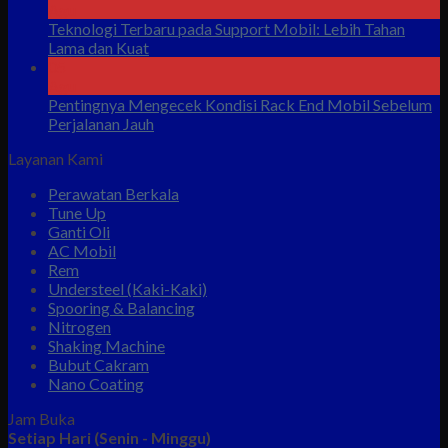
Agu
Teknologi Terbaru pada Support Mobil: Lebih Tahan
Lama dan Kuat
05
Agu
Pentingnya Mengecek Kondisi Rack End Mobil Sebelum
Perjalanan Jauh
Layanan Kami
Perawatan Berkala
Tune Up
Ganti Oli
AC Mobil
Rem
Understeel (Kaki-Kaki)
Spooring & Balancing
Nitrogen
Shaking Machine
Bubut Cakram
Nano Coating
Jam Buka
Setiap Hari (Senin - Minggu)