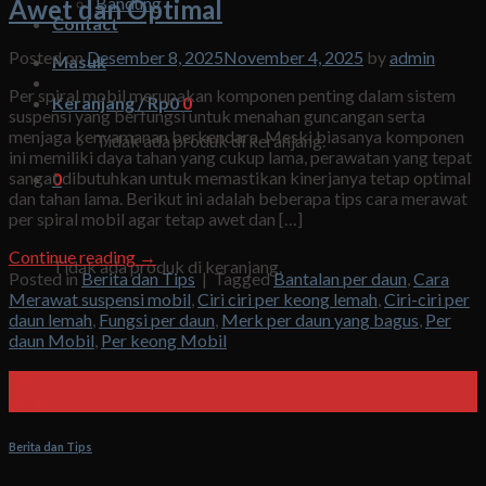
Bandung
Awet dan Optimal
Contact
Posted on
Desember 8, 2025
November 4, 2025
by
admin
Masuk
Per spiral mobil merupakan komponen penting dalam sistem
Keranjang /
Rp
0
0
suspensi yang berfungsi untuk menahan guncangan serta
menjaga kenyamanan berkendara. Meski biasanya komponen
Tidak ada produk di keranjang.
ini memiliki daya tahan yang cukup lama, perawatan yang tepat
sangat dibutuhkan untuk memastikan kinerjanya tetap optimal
0
dan tahan lama. Berikut ini adalah beberapa tips cara merawat
per spiral mobil agar tetap awet dan […]
Keranjang
Continue reading
→
Tidak ada produk di keranjang.
Posted in
Berita dan Tips
|
Tagged
Bantalan per daun
,
Cara
Merawat suspensi mobil
,
Ciri ciri per keong lemah
,
Ciri-ciri per
daun lemah
,
Fungsi per daun
,
Merk per daun yang bagus
,
Per
daun Mobil
,
Per keong Mobil
06
Des
Berita dan Tips