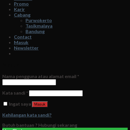
Promo
Karir
Cabang
Purwokerto
Tasikmalaya
Bandung
Contact
Masuk
Newsletter
Masuk
Nama pengguna atau alamat email
*
Kata sandi
*
Ingat saya
Masuk
Kehilangan kata sandi?
Butuh bantuan ?
Hubungi sekarang