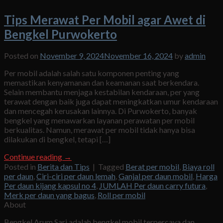
Tips Merawat Per Mobil agar Awet di
Bengkel Purwokerto
Posted on
November 9, 2024
November 16, 2024
by
admin
Per mobil adalah salah satu komponen penting yang
memastikan kenyamanan dan keamanan saat berkendara.
Selain membantu menjaga kestabilan kendaraan, per yang
terawat dengan baik juga dapat meningkatkan umur kendaraan
dan mencegah kerusakan lainnya. Di Purwokerto, banyak
bengkel yang menawarkan layanan perawatan per mobil
berkualitas. Namun, merawat per mobil tidak hanya bisa
dilakukan di bengkel, tetapi […]
Continue reading
→
Posted in
Berita dan Tips
|
Tagged
Berat per mobil
,
Biaya roll
per daun
,
Ciri-ciri per daun lemah
,
Ganjal per daun mobil
,
Harga
Per daun kijang kapsul no 4
,
JUMLAH Per daun carry futura
,
Merk per daun yang bagus
,
Roll per mobil
About
Bengkel Arum Sari adalah bengkel mobil terpercaya dan