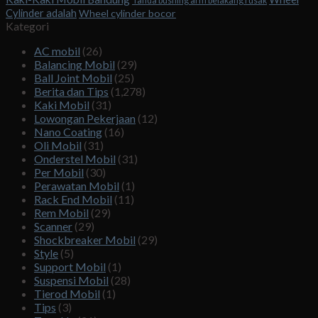
Tanda bushing arm belakang rusak
Cylinder adalah
Wheel cylinder bocor
Kategori
AC mobil
(26)
Balancing Mobil
(29)
Ball Joint Mobil
(25)
Berita dan Tips
(1,278)
Kaki Mobil
(31)
Lowongan Pekerjaan
(12)
Nano Coating
(16)
Oli Mobil
(31)
Onderstel Mobil
(31)
Per Mobil
(30)
Perawatan Mobil
(1)
Rack End Mobil
(11)
Rem Mobil
(29)
Scanner
(29)
Shockbreaker Mobil
(29)
Style
(5)
Support Mobil
(1)
Suspensi Mobil
(28)
Tierod Mobil
(1)
Tips
(3)