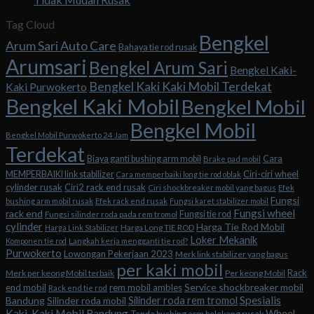
Tag Cloud
Bengkel
Arum Sari Auto Care
Bahaya tie rod rusak
Arumsari
Bengkel Arum Sari
Bengkel Kaki-
Bengkel Kaki Kaki Mobil Terdekat
Kaki Purwokerto
Bengkel Kaki Mobil
Bengkel Mobil
Bengkel Mobil
Bengkel Mobil Purwokerto 24 Jam
Terdekat
Biaya ganti bushing arm mobil
Cara
Brake pad mobil
Ciri-ciri wheel
MEMPERBAIKI link stabilizer
Cara memperbaiki long tie rod oblak
cylinder rusak
Ciri2 rack end rusak
Ciri shockbreaker mobil yang bagus
Efek
Fungsi
bushing arm mobil rusak
Efek rack end rusak
Fungsi karet stabilizer mobil
Fungsi wheel
rack end
Fungsi tie rod
Fungsi silinder roda pada rem tromol
cylinder
Harga Tie Rod Mobil
Harga Long TIE ROD
Harga Link Stabilizer
Loker Mekanik
Komponen tie rod
Langkah kerja mengganti tie rod?
Purwokerto
Lowongan Pekerjaan 2023
Merk link stabilizer yang bagus
per kaki mobil
Rack
Merk per keong Mobil terbaik
Per keong Mobil
Service shockbreaker mobil
end mobil
rem mobil ambles
Rack end tie rod
Spesialis
Silinder roda rem tromol
Bandung
Silinder roda mobil
Kaki-Kaki Mobil Bandung
Wheel