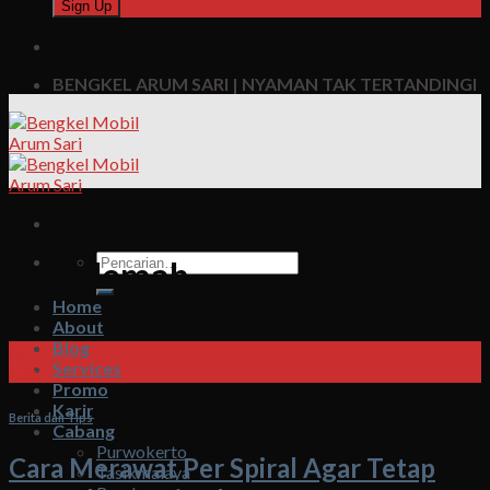
BENGKEL ARUM SARI | NYAMAN TAK TERTANDINGI
Tag Archives:
Ciri-ciri per
Pencarian
daun lemah
untuk:
Home
About
Blog
08
Services
Des
Promo
Karir
Berita dan Tips
Cabang
Purwokerto
Cara Merawat Per Spiral Agar Tetap
Tasikmalaya