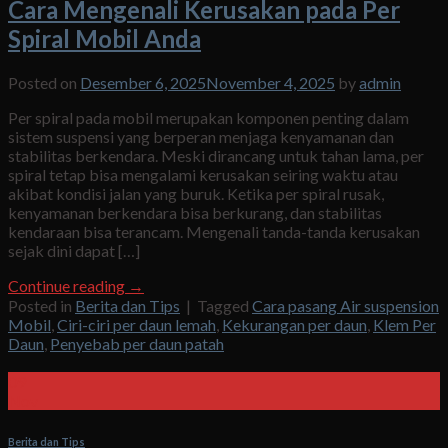
Cara Mengenali Kerusakan pada Per
Spiral Mobil Anda
Posted on
Desember 6, 2025
November 4, 2025
by
admin
Per spiral pada mobil merupakan komponen penting dalam
sistem suspensi yang berperan menjaga kenyamanan dan
stabilitas berkendara. Meski dirancang untuk tahan lama, per
spiral tetap bisa mengalami kerusakan seiring waktu atau
akibat kondisi jalan yang buruk. Ketika per spiral rusak,
kenyamanan berkendara bisa berkurang, dan stabilitas
kendaraan bisa terancam. Mengenali tanda-tanda kerusakan
sejak dini dapat […]
Continue reading
→
Posted in
Berita dan Tips
|
Tagged
Cara pasang Air suspension
Mobil
,
Ciri-ciri per daun lemah
,
Kekurangan per daun
,
Klem Per
Daun
,
Penyebab per daun patah
09
Nov
Berita dan Tips