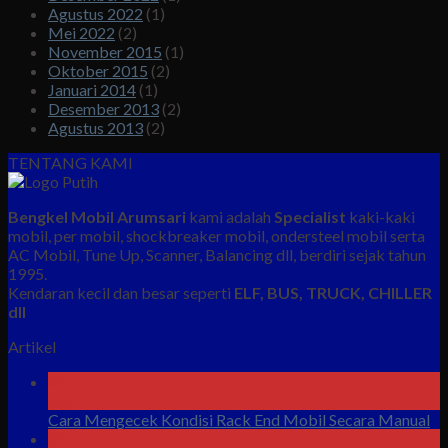
Agustus 2022
(1)
Mei 2022
(2)
November 2015
(1)
Oktober 2015
(2)
Januari 2014
(1)
Desember 2013
(2)
Agustus 2013
(2)
TENTANG KAMI
Bengkel Mobil Arumsari
kami adalah
Specialist
kaki-kaki
mobil, per mobil, shockbreaker mobil, ondersteel mobil serta
AC Mobil, Tune Up, Scanner, Balancing dll, berdiri sejak tahun
1995.
Kendaran kecil dan besar seperti
ELF, BUS, TRUCK, CHILLER
dll
Artikel
06
Agu
Cara Mengecek Kondisi Rack End Mobil Secara Manual
05