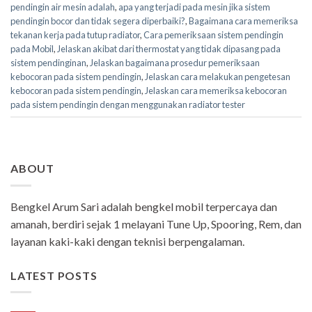
pendingin air mesin adalah
,
apa yang terjadi pada mesin jika sistem
pendingin bocor dan tidak segera diperbaiki?
,
Bagaimana cara memeriksa
tekanan kerja pada tutup radiator
,
Cara pemeriksaan sistem pendingin
pada Mobil
,
Jelaskan akibat dari thermostat yang tidak dipasang pada
sistem pendinginan
,
Jelaskan bagaimana prosedur pemeriksaan
kebocoran pada sistem pendingin
,
Jelaskan cara melakukan pengetesan
kebocoran pada sistem pendingin
,
Jelaskan cara memeriksa kebocoran
pada sistem pendingin dengan menggunakan radiator tester
ABOUT
Bengkel Arum Sari adalah bengkel mobil terpercaya dan
amanah, berdiri sejak 1 melayani Tune Up, Spooring, Rem, dan
layanan kaki-kaki dengan teknisi berpengalaman.
LATEST POSTS