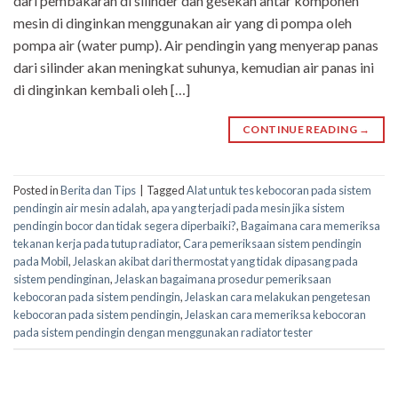
dari pembakaran di silinder dan gesekan antar komponen
mesin di dinginkan menggunakan air yang di pompa oleh
pompa air (water pump). Air pendingin yang menyerap panas
dari silinder akan meningkat suhunya, kemudian air panas ini
di dinginkan kembali oleh […]
CONTINUE READING
→
Posted in
Berita dan Tips
|
Tagged
Alat untuk tes kebocoran pada sistem
pendingin air mesin adalah
,
apa yang terjadi pada mesin jika sistem
pendingin bocor dan tidak segera diperbaiki?
,
Bagaimana cara memeriksa
tekanan kerja pada tutup radiator
,
Cara pemeriksaan sistem pendingin
pada Mobil
,
Jelaskan akibat dari thermostat yang tidak dipasang pada
sistem pendinginan
,
Jelaskan bagaimana prosedur pemeriksaan
kebocoran pada sistem pendingin
,
Jelaskan cara melakukan pengetesan
kebocoran pada sistem pendingin
,
Jelaskan cara memeriksa kebocoran
pada sistem pendingin dengan menggunakan radiator tester