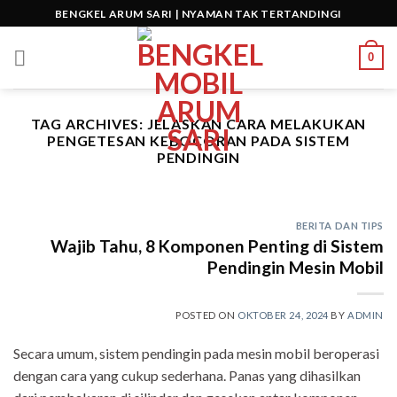
Skip
BENGKEL ARUM SARI | NYAMAN TAK TERTANDINGI
to
content
0
TAG ARCHIVES:
JELASKAN CARA MELAKUKAN
PENGETESAN KEBOCORAN PADA SISTEM
PENDINGIN
BERITA DAN TIPS
Wajib Tahu, 8 Komponen Penting di Sistem
Pendingin Mesin Mobil
POSTED ON
OKTOBER 24, 2024
BY
ADMIN
Secara umum, sistem pendingin pada mesin mobil beroperasi
dengan cara yang cukup sederhana. Panas yang dihasilkan