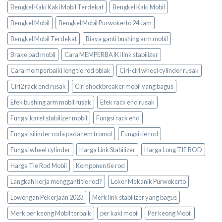
Bengkel Kaki Kaki Mobil Terdekat
Bengkel Kaki Mobil
Bengkel Mobil
Bengkel Mobil Purwokerto 24 Jam
Bengkel Mobil Terdekat
Biaya ganti bushing arm mobil
Brake pad mobil
Cara MEMPERBAIKI link stabilizer
Cara memperbaiki long tie rod oblak
Ciri-ciri wheel cylinder rusak
Ciri2 rack end rusak
Ciri shockbreaker mobil yang bagus
Efek bushing arm mobil rusak
Efek rack end rusak
Fungsi karet stabilizer mobil
Fungsi rack end
Fungsi silinder roda pada rem tromol
Fungsi tie rod
Fungsi wheel cylinder
Harga Link Stabilizer
Harga Long TIE ROD
Harga Tie Rod Mobil
Komponen tie rod
Langkah kerja mengganti tie rod?
Loker Mekanik Purwokerto
Lowongan Pekerjaan 2023
Merk link stabilizer yang bagus
Merk per keong Mobil terbaik
per kaki mobil
Per keong Mobil