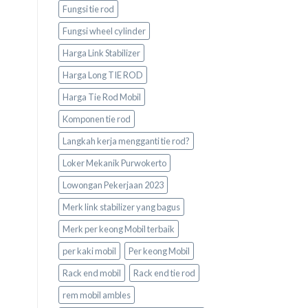
Fungsi tie rod
Fungsi wheel cylinder
Harga Link Stabilizer
Harga Long TIE ROD
Harga Tie Rod Mobil
Komponen tie rod
Langkah kerja mengganti tie rod?
Loker Mekanik Purwokerto
Lowongan Pekerjaan 2023
Merk link stabilizer yang bagus
Merk per keong Mobil terbaik
per kaki mobil
Per keong Mobil
Rack end mobil
Rack end tie rod
rem mobil ambles