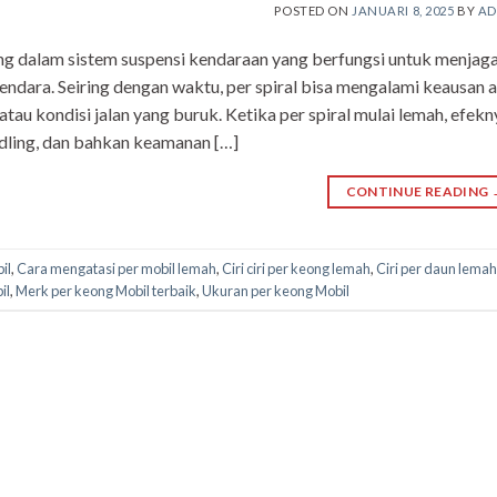
POSTED ON
JANUARI 8, 2025
BY
AD
ing dalam sistem suspensi kendaraan yang berfungsi untuk menjag
ndara. Seiring dengan waktu, per spiral bisa mengalami keausan 
u kondisi jalan yang buruk. Ketika per spiral mulai lemah, efekn
dling, dan bahkan keamanan […]
CONTINUE READING
il
,
Cara mengatasi per mobil lemah
,
Ciri ciri per keong lemah
,
Ciri per daun lemah
il
,
Merk per keong Mobil terbaik
,
Ukuran per keong Mobil