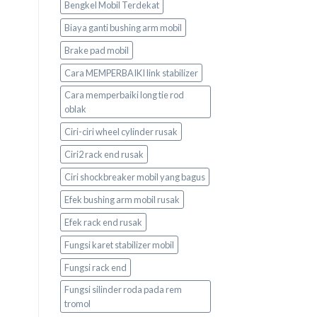
Bengkel Mobil Terdekat
Biaya ganti bushing arm mobil
Brake pad mobil
Cara MEMPERBAIKI link stabilizer
Cara memperbaiki long tie rod
oblak
Ciri-ciri wheel cylinder rusak
Ciri2 rack end rusak
Ciri shockbreaker mobil yang bagus
Efek bushing arm mobil rusak
Efek rack end rusak
Fungsi karet stabilizer mobil
Fungsi rack end
Fungsi silinder roda pada rem
tromol