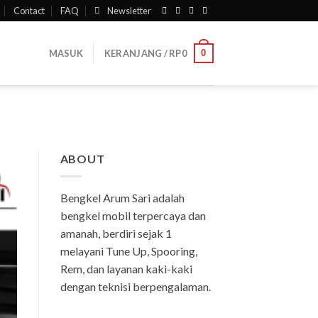
Contact
FAQ
Newsletter
0
MASUK
KERANJANG /
RP
0
ABOUT
Bengkel Arum Sari adalah
bengkel mobil terpercaya dan
amanah, berdiri sejak 1
melayani Tune Up, Spooring,
Rem, dan layanan kaki-kaki
dengan teknisi berpengalaman.