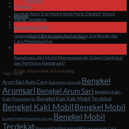
Bandung
07
Contact
Agu
Apakah Rack End Mobil Anda Perlu Diganti? Kenali
Masuk
Tanda-Tandanya
07
Keranjang /
Rp
0
0
Agu
Gejala Mobil Bergoyang Akibat Rack End Rusak dan
Tidak ada produk di keranjang.
Cara Mengatasinya
07
0
Agu
Bagaimana Aki Mobil Mempengaruhi Sistem Elektrikal
Keranjang
dan Performa Kendaraan?
Tidak ada produk di keranjang.
Tag Cloud
Bengkel
Arum Sari Auto Care
Bahaya tie rod rusak
Arumsari
Bengkel Arum Sari
Bengkel Kaki-
Bengkel Kaki Kaki Mobil Terdekat
Kaki Purwokerto
Bengkel Kaki Mobil
Bengkel Mobil
Bengkel Mobil
Bengkel Mobil Purwokerto 24 Jam
Terdekat
Biaya ganti bushing arm mobil
Cara
Brake pad mobil