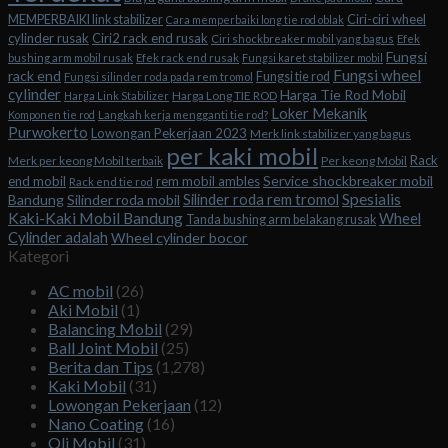
Ciri-ciri wheel
MEMPERBAIKI link stabilizer
Cara memperbaiki long tie rod oblak
cylinder rusak
Ciri2 rack end rusak
Ciri shockbreaker mobil yang bagus
Efek
Fungsi
bushing arm mobil rusak
Efek rack end rusak
Fungsi karet stabilizer mobil
Fungsi wheel
rack end
Fungsi tie rod
Fungsi silinder roda pada rem tromol
cylinder
Harga Tie Rod Mobil
Harga Long TIE ROD
Harga Link Stabilizer
Loker Mekanik
Komponen tie rod
Langkah kerja mengganti tie rod?
Purwokerto
Lowongan Pekerjaan 2023
Merk link stabilizer yang bagus
per kaki mobil
Rack
Merk per keong Mobil terbaik
Per keong Mobil
Service shockbreaker mobil
end mobil
rem mobil ambles
Rack end tie rod
Spesialis
Silinder roda rem tromol
Bandung
Silinder roda mobil
Kaki-Kaki Mobil Bandung
Wheel
Tanda bushing arm belakang rusak
Cylinder adalah
Wheel cylinder bocor
Kategori
AC mobil
(26)
Aki Mobil
(1)
Balancing Mobil
(29)
Ball Joint Mobil
(25)
Berita dan Tips
(1,278)
Kaki Mobil
(31)
Lowongan Pekerjaan
(12)
Nano Coating
(16)
Oli Mobil
(31)