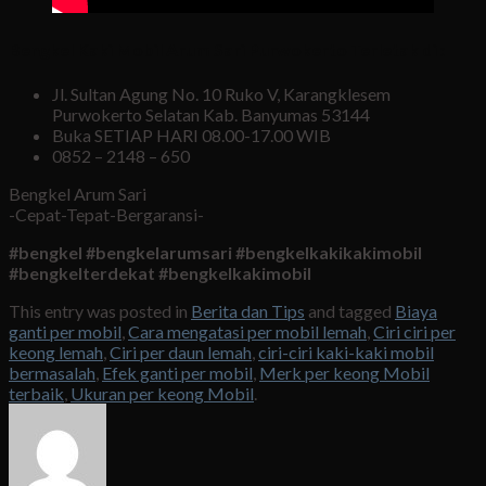
B
engkel Kaki Mobil Arum Sari Purwokerto Terletak di :
Jl. Sultan Agung No. 10 Ruko V, Karangklesem
Purwokerto Selatan Kab. Banyumas 53144
Buka SETIAP HARI 08.00-17.00 WIB
0852 – 2148 – 650
Bengkel Arum Sari
-Cepat-Tepat-Bergaransi-
#bengkel #bengkelarumsari #bengkelkakikakimobil
#bengkelterdekat #bengkelkakimobil
This entry was posted in
Berita dan Tips
and tagged
Biaya
ganti per mobil
,
Cara mengatasi per mobil lemah
,
Ciri ciri per
keong lemah
,
Ciri per daun lemah
,
ciri-ciri kaki-kaki mobil
bermasalah
,
Efek ganti per mobil
,
Merk per keong Mobil
terbaik
,
Ukuran per keong Mobil
.