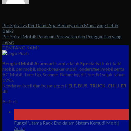
admin
Per Spiral vs Per Daun: Apa Bedanya dan Mana yang Lebih
Baik?
Per Spiral Mobil: Panduan Perawatan dan Penggantian yang
Tepat
TENTANG KAMI
Bengkel Mobil Arumsari
kami adalah
Specialist
kaki-kaki
mobil, per mobil, shockbreaker mobil, ondersteel mobil serta
AC Mobil, Tune Up, Scanner, Balancing dll, berdiri sejak tahun
1995.
Kendaran kecil dan besar seperti
ELF, BUS, TRUCK, CHILLER
dll
Artikel
08
Agu
Fungsi Utama Rack End dalam Sistem Kemudi Mobil
Anda