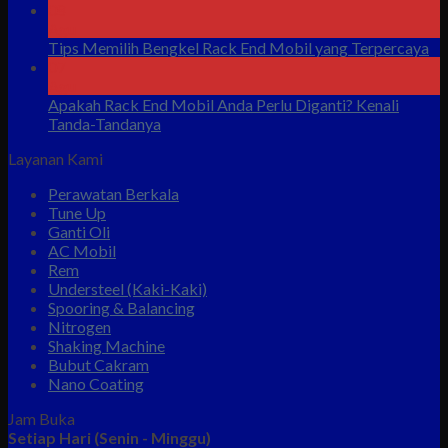
08
Agu
Tips Memilih Bengkel Rack End Mobil yang Terpercaya
07
Agu
Apakah Rack End Mobil Anda Perlu Diganti? Kenali
Tanda-Tandanya
Layanan Kami
Perawatan Berkala
Tune Up
Ganti Oli
AC Mobil
Rem
Understeel (Kaki-Kaki)
Spooring & Balancing
Nitrogen
Shaking Machine
Bubut Cakram
Nano Coating
Jam Buka
Setiap Hari (Senin - Minggu)