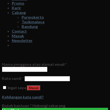
Promo
Karir
Cabang
Purwokerto
Tasikmalaya
Bandung
Contact
Masuk
Newsletter
Masuk
Nama pengguna atau alamat email
*
Kata sandi
*
Ingat saya
Masuk
Kehilangan kata sandi?
Butuh bantuan ?
Hubungi sekarang