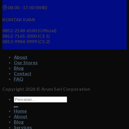
🕒 08.00 - 17.00 (WIB)
KONTAK KAMI
0852-2148-6500 (Official)
0812-7165-2000 (CS 1)
0813-9984-0999 (CS 2)
About
Our Stores
Blog
Contact
FAQ
Copyright 2026 ©
Arum Sari Corporation
Pencarian
untuk:
Home
About
Blog
Services