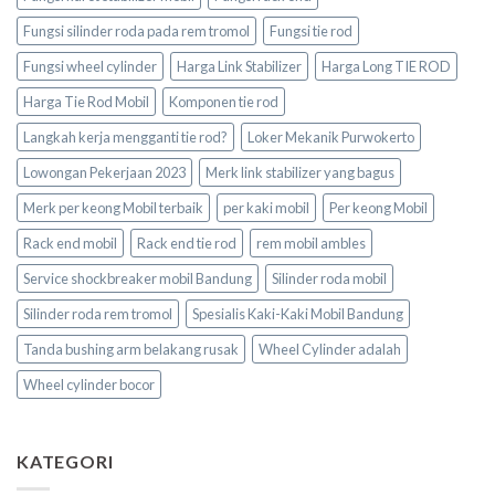
Fungsi silinder roda pada rem tromol
Fungsi tie rod
Fungsi wheel cylinder
Harga Link Stabilizer
Harga Long TIE ROD
Harga Tie Rod Mobil
Komponen tie rod
Langkah kerja mengganti tie rod?
Loker Mekanik Purwokerto
Lowongan Pekerjaan 2023
Merk link stabilizer yang bagus
Merk per keong Mobil terbaik
per kaki mobil
Per keong Mobil
Rack end mobil
Rack end tie rod
rem mobil ambles
Service shockbreaker mobil Bandung
Silinder roda mobil
Silinder roda rem tromol
Spesialis Kaki-Kaki Mobil Bandung
Tanda bushing arm belakang rusak
Wheel Cylinder adalah
Wheel cylinder bocor
KATEGORI