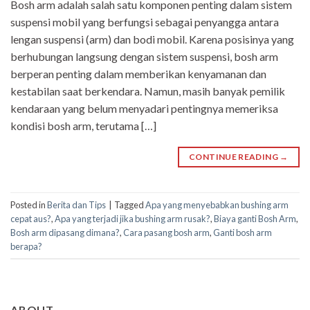
Bosh arm adalah salah satu komponen penting dalam sistem
suspensi mobil yang berfungsi sebagai penyangga antara
lengan suspensi (arm) dan bodi mobil. Karena posisinya yang
berhubungan langsung dengan sistem suspensi, bosh arm
berperan penting dalam memberikan kenyamanan dan
kestabilan saat berkendara. Namun, masih banyak pemilik
kendaraan yang belum menyadari pentingnya memeriksa
kondisi bosh arm, terutama […]
CONTINUE READING
→
Posted in
Berita dan Tips
|
Tagged
Apa yang menyebabkan bushing arm
cepat aus?
,
Apa yang terjadi jika bushing arm rusak?
,
Biaya ganti Bosh Arm
,
Bosh arm dipasang dimana?
,
Cara pasang bosh arm
,
Ganti bosh arm
berapa?
ABOUT