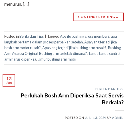
menurun. […]
CONTINUE READING
→
Posted in
Berita dan Tips
|
Tagged
Apa itu bushing cross member?
,
apa
langkah pertama dalam proses perbaikan setelah
,
Apa yang terjadi jika
bosh arm motor rusak?
,
Apa yang terjadi jika bushing arm rusak?
,
Bushing
Arm Avanza Original
,
Bushing arm terletak dimana?
,
Tanda tanda control
arm harus diperiksa
,
Umur bushing arm mobil
13
Jun
BERITA DAN TIPS
Perlukah Bosh Arm Diperiksa Saat Servis
Berkala?
POSTED ON
JUNI 13, 2024
BY
ADMIN