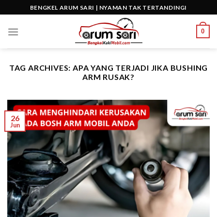
Skip
BENGKEL ARUM SARI | NYAMAN TAK TERTANDINGI
to
content
0
TAG ARCHIVES:
APA YANG TERJADI JIKA BUSHING
ARM RUSAK?
26
Jun