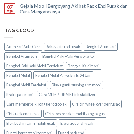
Gejala Mobil Bergoyang Akibat Rack End Rusak dan
07
Agu
Cara Mengatasinya
TAG CLOUD
Arum Sari Auto Care
Bahaya tie rod rusak
Bengkel Arumsari
Bengkel Arum Sari
Bengkel Kaki-Kaki Purwokerto
Bengkel Kaki Kaki Mobil Terdekat
Bengkel Kaki Mobil
Bengkel Mobil
Bengkel Mobil Purwokerto 24 Jam
Bengkel Mobil Terdekat
Biaya ganti bushing arm mobil
Brake pad mobil
Cara MEMPERBAIKI link stabilizer
Cara memperbaiki long tie rod oblak
Ciri-ciri wheel cylinder rusak
Ciri2 rack end rusak
Ciri shockbreaker mobil yang bagus
Efek bushing arm mobil rusak
Efek rack end rusak
Fungsi karet stabilizer mobil
Fungsi rack end