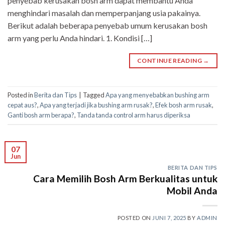
penyebab kerusakan bosh arm dapat membantu Anda
menghindari masalah dan memperpanjang usia pakainya.
Berikut adalah beberapa penyebab umum kerusakan bosh
arm yang perlu Anda hindari. 1. Kondisi […]
CONTINUE READING
→
Posted in
Berita dan Tips
|
Tagged
Apa yang menyebabkan bushing arm
cepat aus?
,
Apa yang terjadi jika bushing arm rusak?
,
Efek bosh arm rusak
,
Ganti bosh arm berapa?
,
Tanda tanda control arm harus diperiksa
07
Jun
BERITA DAN TIPS
Cara Memilih Bosh Arm Berkualitas untuk
Mobil Anda
POSTED ON
JUNI 7, 2025
BY
ADMIN