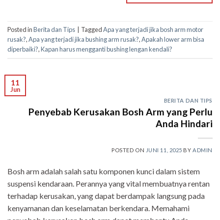
Posted in
Berita dan Tips
|
Tagged
Apa yang terjadi jika bosh arm motor
rusak?
,
Apa yang terjadi jika bushing arm rusak?
,
Apakah lower arm bisa
diperbaiki?
,
Kapan harus mengganti bushing lengan kendali?
11
Jun
BERITA DAN TIPS
Penyebab Kerusakan Bosh Arm yang Perlu
Anda Hindari
POSTED ON
JUNI 11, 2025
BY
ADMIN
Bosh arm adalah salah satu komponen kunci dalam sistem
suspensi kendaraan. Perannya yang vital membuatnya rentan
terhadap kerusakan, yang dapat berdampak langsung pada
kenyamanan dan keselamatan berkendara. Memahami