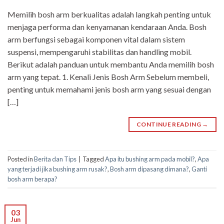
Memilih bosh arm berkualitas adalah langkah penting untuk
menjaga performa dan kenyamanan kendaraan Anda. Bosh
arm berfungsi sebagai komponen vital dalam sistem
suspensi, mempengaruhi stabilitas dan handling mobil.
Berikut adalah panduan untuk membantu Anda memilih bosh
arm yang tepat. 1. Kenali Jenis Bosh Arm Sebelum membeli,
penting untuk memahami jenis bosh arm yang sesuai dengan
[…]
CONTINUE READING
→
Posted in
Berita dan Tips
|
Tagged
Apa itu bushing arm pada mobil?
,
Apa
yang terjadi jika bushing arm rusak?
,
Bosh arm dipasang dimana?
,
Ganti
bosh arm berapa?
03
Jun