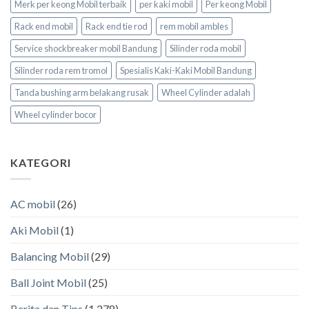
Merk per keong Mobil terbaik
per kaki mobil
Per keong Mobil
Rack end mobil
Rack end tie rod
rem mobil ambles
Service shockbreaker mobil Bandung
Silinder roda mobil
Silinder roda rem tromol
Spesialis Kaki-Kaki Mobil Bandung
Tanda bushing arm belakang rusak
Wheel Cylinder adalah
Wheel cylinder bocor
KATEGORI
AC mobil
(26)
Aki Mobil
(1)
Balancing Mobil
(29)
Ball Joint Mobil
(25)
Berita dan Tips
(1,278)