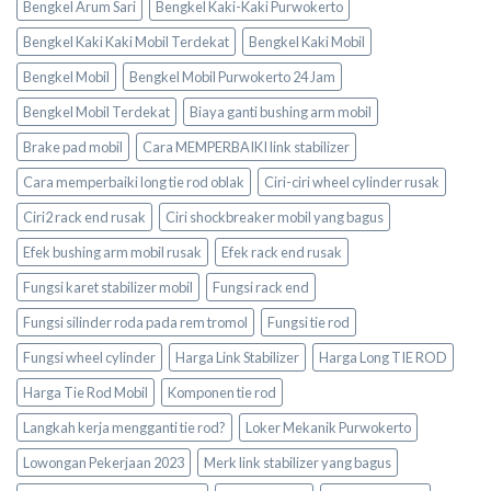
Bengkel Arum Sari
Bengkel Kaki-Kaki Purwokerto
Bengkel Kaki Kaki Mobil Terdekat
Bengkel Kaki Mobil
Bengkel Mobil
Bengkel Mobil Purwokerto 24 Jam
Bengkel Mobil Terdekat
Biaya ganti bushing arm mobil
Brake pad mobil
Cara MEMPERBAIKI link stabilizer
Cara memperbaiki long tie rod oblak
Ciri-ciri wheel cylinder rusak
Ciri2 rack end rusak
Ciri shockbreaker mobil yang bagus
Efek bushing arm mobil rusak
Efek rack end rusak
Fungsi karet stabilizer mobil
Fungsi rack end
Fungsi silinder roda pada rem tromol
Fungsi tie rod
Fungsi wheel cylinder
Harga Link Stabilizer
Harga Long TIE ROD
Harga Tie Rod Mobil
Komponen tie rod
Langkah kerja mengganti tie rod?
Loker Mekanik Purwokerto
Lowongan Pekerjaan 2023
Merk link stabilizer yang bagus