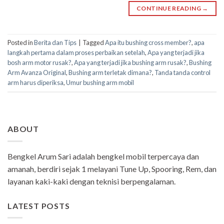
CONTINUE READING
→
Posted in
Berita dan Tips
|
Tagged
Apa itu bushing cross member?
,
apa
langkah pertama dalam proses perbaikan setelah
,
Apa yang terjadi jika
bosh arm motor rusak?
,
Apa yang terjadi jika bushing arm rusak?
,
Bushing
Arm Avanza Original
,
Bushing arm terletak dimana?
,
Tanda tanda control
arm harus diperiksa
,
Umur bushing arm mobil
ABOUT
Bengkel Arum Sari adalah bengkel mobil terpercaya dan
amanah, berdiri sejak 1 melayani Tune Up, Spooring, Rem, dan
layanan kaki-kaki dengan teknisi berpengalaman.
LATEST POSTS