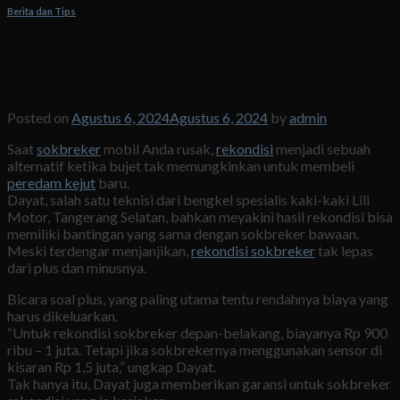
Berita dan Tips
Plus dan Minus Dari Rekondisi
Sokbreker Mobil
Posted on
Agustus 6, 2024
Agustus 6, 2024
by
admin
Saat
sokbreker
mobil Anda rusak,
rekondisi
menjadi sebuah
alternatif ketika bujet tak memungkinkan untuk membeli
peredam kejut
baru.
Dayat, salah satu teknisi dari bengkel spesialis kaki-kaki Lili
Motor, Tangerang Selatan, bahkan meyakini hasil rekondisi bisa
memiliki bantingan yang sama dengan sokbreker bawaan.
Meski terdengar menjanjikan,
rekondisi sokbreker
tak lepas
dari plus dan minusnya.
Bicara soal plus, yang paling utama tentu rendahnya biaya yang
harus dikeluarkan.
“Untuk rekondisi sokbreker depan-belakang, biayanya Rp 900
ribu – 1 juta. Tetapi jika sokbrekernya menggunakan sensor di
kisaran Rp 1,5 juta,” ungkap Dayat.
Tak hanya itu, Dayat juga memberikan garansi untuk sokbreker