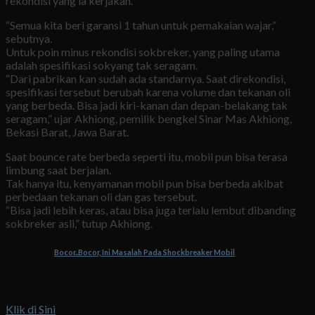
rekondisi yang ia kerjakan.
“Semua kita beri garansi 1 tahun untuk pemakaian wajar,”
sebutnya.
Untuk poin minus rekondisi sokbreker, yang paling utama
adalah spesifikasi sokyang tak seragam.
“Dari pabrikan kan sudah ada standarnya. Saat direkondisi,
spesifikasi tersebut berubah karena volume dan tekanan oli
yang berbeda. Bisa jadi kiri-kanan dan depan-belakang tak
seragam,” ujar Akhiong, pemilik bengkel Sinar Mas Akhiong,
Bekasi Barat, Jawa Barat.
Saat bounce rate berbeda seperti itu, mobil pun bisa terasa
limbung saat berjalan.
Tak hanya itu, kenyamanan mobil pun bisa berbeda akibat
perbedaan tekanan oli dan gas tersebut.
“Bisa jadi lebih keras, atau bisa juga terlalu lembut dibanding
sokbreker asli,” tutup Akhiong.
(BACA JUGA:
Bocor..Bocor, Ini Masalah Pada Shockbreaker Mobil
)
Booking Now
Klik di Sini