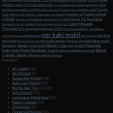
Ciri-ciri wheel
MEMPERBAIKI link stabilizer
Cara memperbaiki long tie rod oblak
cylinder rusak
Ciri2 rack end rusak
Ciri shockbreaker mobil yang bagus
Efek
Fungsi
bushing arm mobil rusak
Efek rack end rusak
Fungsi karet stabilizer mobil
Fungsi wheel
rack end
Fungsi tie rod
Fungsi silinder roda pada rem tromol
cylinder
Harga Tie Rod Mobil
Harga Long TIE ROD
Harga Link Stabilizer
Loker Mekanik
Komponen tie rod
Langkah kerja mengganti tie rod?
Purwokerto
Lowongan Pekerjaan 2023
Merk link stabilizer yang bagus
per kaki mobil
Rack
Merk per keong Mobil terbaik
Per keong Mobil
Service shockbreaker mobil
end mobil
rem mobil ambles
Rack end tie rod
Spesialis
Silinder roda rem tromol
Bandung
Silinder roda mobil
Kaki-Kaki Mobil Bandung
Wheel
Tanda bushing arm belakang rusak
Cylinder adalah
Wheel cylinder bocor
Kategori
AC mobil
(26)
Aki Mobil
(1)
Balancing Mobil
(29)
Ball Joint Mobil
(25)
Berita dan Tips
(1,278)
Kaki Mobil
(31)
Lowongan Pekerjaan
(12)
Nano Coating
(16)
Oli Mobil
(31)
Onderstel Mobil
(31)