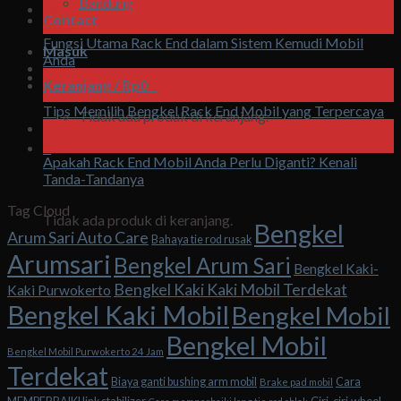
Bandung
08
Contact
Agu
Fungsi Utama Rack End dalam Sistem Kemudi Mobil
Masuk
Anda
08
Keranjang /
Rp
0
0
Agu
Tips Memilih Bengkel Rack End Mobil yang Terpercaya
Tidak ada produk di keranjang.
07
Agu
0
Apakah Rack End Mobil Anda Perlu Diganti? Kenali
Tanda-Tandanya
Keranjang
Tag Cloud
Tidak ada produk di keranjang.
Bengkel
Arum Sari Auto Care
Bahaya tie rod rusak
Arumsari
Bengkel Arum Sari
Bengkel Kaki-
Bengkel Kaki Kaki Mobil Terdekat
Kaki Purwokerto
Bengkel Kaki Mobil
Bengkel Mobil
Bengkel Mobil
Bengkel Mobil Purwokerto 24 Jam
Terdekat
Biaya ganti bushing arm mobil
Cara
Brake pad mobil