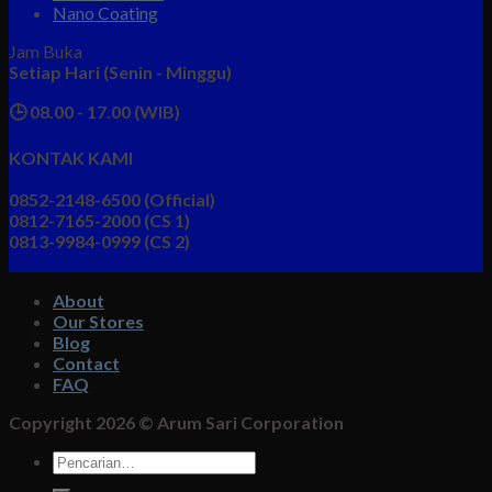
Nano Coating
Jam Buka
Setiap Hari (Senin - Minggu)
🕒 08.00 - 17.00 (WIB)
KONTAK KAMI
0852-2148-6500 (Official)
0812-7165-2000 (CS 1)
0813-9984-0999 (CS 2)
About
Our Stores
Blog
Contact
FAQ
Copyright 2026 ©
Arum Sari Corporation
Pencarian
untuk: