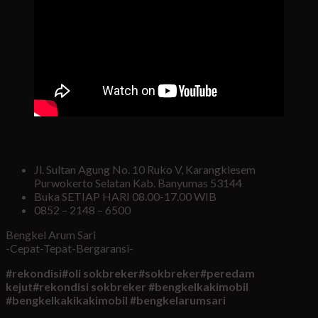
Bengkel Kaki Mobil Arum Sari Purwokerto Terletak di :
Jl. Sultan Agung No. 10 Ruko V, Karangklesem
Purwokerto Selatan Kab. Banyumas 53144
Buka SETIAP HARI 08.00-17.00 WIB
0852 – 2148 – 6500
Bengkel Arum Sari
-Cepat-Tepat-Bergaransi-
#rekondisi#oli sokbreker#sokbreker#peredam
kejut#rekondisi sokbreker
#bengkelkakimobil
#bengkelkakikakimobil #bengkelarumsari