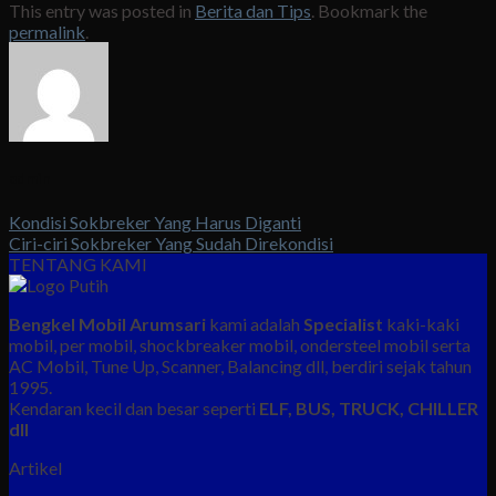
This entry was posted in
Berita dan Tips
. Bookmark the
permalink
.
admin
Kondisi Sokbreker Yang Harus Diganti
Ciri-ciri Sokbreker Yang Sudah Direkondisi
TENTANG KAMI
Bengkel Mobil Arumsari
kami adalah
Specialist
kaki-kaki
mobil, per mobil, shockbreaker mobil, ondersteel mobil serta
AC Mobil, Tune Up, Scanner, Balancing dll, berdiri sejak tahun
1995.
Kendaran kecil dan besar seperti
ELF, BUS, TRUCK, CHILLER
dll
Artikel