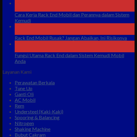
09
Agu
Cara Kerja Rack End Mobil dan Perannya dalam Sistem
Kemudi
09
Agu
Rack End Mobil Rusak? Jangan Abaikan, Ini Risikonya
08
Agu
Fungsi Utama Rack End dalam Sistem Kemudi Mobil
Anda
Layanan Kami
Perawatan Berkala
Tune Up
Ganti Oli
AC Mobil
Rem
Understeel (Kaki-Kaki)
Spooring & Balancing
Nitrogen
Shaking Machine
Bubut Cakram