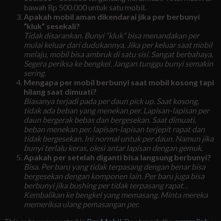
bawah Rp 500.000 untuk satu mobil.
Apakah mobil aman dikendarai jika per berbunyi
“kluk” sesekali?
Tidak disarankan. Bunyi “kluk” bisa menandakan per
mulai keluar dari dudukannya. Jika per keluar saat mobil
melaju, mobil bisa ambruk di satu sisi. Sangat berbahaya.
Segera periksa ke bengkel. Jangan tunggu bunyi semakin
sering.
Mengapa per mobil berbunyi saat mobil kosong tapi
hilang saat dimuati?
Biasanya terjadi pada per daun pick up. Saat kosong,
tidak ada beban yang menekan per. Lapisan-lapisan per
daun bergerak bebas dan bergesekan. Saat dimuati,
beban menekan per, lapisan-lapisan terjepit rapat dan
tidak bergesekan. Ini normal untuk per daun. Namun jika
bunyi terlalu keras, olesi antar lapisan dengan gemuk.
Apakah per setelah diganti bisa langsung berbunyi?
Bisa. Per baru yang tidak terpasang dengan benar bisa
bergesekan dengan komponen lain. Per baru juga bisa
berbunyi jika bushing per tidak terpasang rapat. .
Kembalikan ke bengkel yang memasang. Minta mereka
memeriksa ulang pemasangan per.