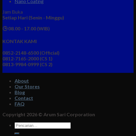
Nano Coating
Jam Buka
Setiap Hari (Senin - Minggu)
🕒 08.00 - 17.00 (WIB)
KONTAK KAMI
0852-2148-6500 (Official)
0812-7165-2000 (CS 1)
0813-9984-0999 (CS 2)
About
Our Stores
Blog
Contact
FAQ
Copyright 2026 ©
Arum Sari Corporation
Pencarian
untuk: