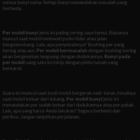
semua bunyi sama. Setiap bunyi menandakan masalah yang
berbeda.
Bunyi “Krek-Krek” atau “Kruk-Kruk”
Per mobil bunyi
jenis ini paling sering saya temui. Biasanya
muncul saat mobil melewati polisi tidur atau jalan
bergelombang. Lalu, apa penyebabnya? Bushing per yang
kering atau aus.
Per mobil bermasalah
dengan bushing kering
akan bergesekan langsung dengan dudukannya.
Bunyi pada
per mobil
yang satu ini mirip dengan pintu rumah yang
berkarat.
Bunyi “Kluk-Kluk” saat Mobil Bergerak Naik-Turun
Suara ini muncul saat bodi mobil bergerak naik-turun, misalnya
saat mobil keluar dari lubang.
Per mobil bunyi
jenis ini
menandakan per sudah keluar dari dudukannya atau per patah.
Lalu, apa yang harus Anda lakukan? Segera berhenti dan
periksa. Jangan lanjutkan perjalanan.
Bunyi “Bluk” Keras saat Mobil Masuk Lubang