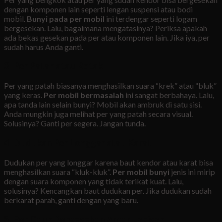
dengan komponen lain seperti lengan suspensi atau bodi
mobil.
Bunyi pada per mobil
ini terdengar seperti logam
bergesekan. Lalu, bagaimana mengatasinya? Periksa apakah
ada bekas gesekan pada per atau komponen lain. Jika iya, per
sudah harus Anda ganti.
3. Per Patah atau Retak
Per yang patah biasanya menghasilkan suara “krek” atau “bluk”
yang keras.
Per mobil bermasalah
ini sangat berbahaya. Lalu,
apa tanda lain selain bunyi? Mobil akan ambruk di satu sisi.
Anda mungkin juga melihat per yang patah secara visual.
Solusinya? Ganti per segera. Jangan tunda.
4. Dudukan Per Longgar atau Karat
Dudukan per yang longgar karena baut kendor atau karat bisa
menghasilkan suara “kluk-kluk”.
Per mobil bunyi
jenis ini mirip
dengan suara komponen yang tidak terikat kuat. Lalu,
solusinya? Kencangkan baut dudukan per. Jika dudukan sudah
berkarat parah, ganti dengan yang baru.
5. Per Daun Bergesekan Antar Lapisan