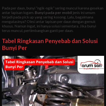
Pada per daun, bunyi “ngik-ngik” sering muncul karena gesekan
antar lapisan logam.
Bunyi pada per mobil
jenis ini umum
terjadi pada pick up yang sering kosong. Lalu, bagaimana
mengatasinya? Olesi antar lapisan per daun dengan gemuk
khusus. Namun ingat, ini hanya solusi sementara. Jika bunyi
terus muncul, pertimbangkan ganti per daun.
Tabel Ringkasan Penyebab dan Solusi
Bunyi Per