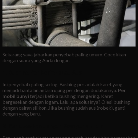
Sekarang saya jabarkan penyebab paling umum. Cocokkan
dengan suara yang Anda dengar.
1. Bushing Per Kering atau Aus
Ini penyebab paling sering. Bushing per adalah karet yang
menjadi bantalan antara ujung per dengan dudukannya.
Per
mobil bunyi
terjadi ketika bushing mengering. Karet
bergesekan dengan logam. Lalu, apa solusinya? Olesi bushing
dengan cairan silikon. Jika bushing sudah aus (robek), ganti
dengan yang baru.
2. Per Gesekan dengan Komponen Lain
Per yang bengkok atau per yang sudah kendor bisa bergesekan