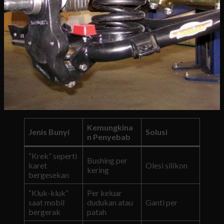
Kemungkina
Jenis Bunyi
Solusi
n Penyebab
“Krek” seperti
Bushing per
karet
Olesi silikon
kering
bergesekan
“Kluk-kluk”
Per keluar
saat mobil
dudukan atau
Ganti per
bergerak
patah