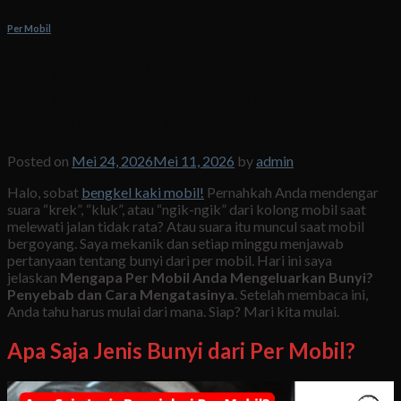
Per Mobil
Mengapa Per Mobil Anda
Mengeluarkan Bunyi? Penyebab dan
Cara Mengatasinya
Posted on
Mei 24, 2026
Mei 11, 2026
by
admin
Halo, sobat
bengkel kaki mobil!
Pernahkah Anda mendengar
suara “krek”, “kluk”, atau “ngik-ngik” dari kolong mobil saat
melewati jalan tidak rata? Atau suara itu muncul saat mobil
bergoyang. Saya mekanik dan setiap minggu menjawab
pertanyaan tentang bunyi dari per mobil. Hari ini saya
jelaskan
Mengapa Per Mobil Anda Mengeluarkan Bunyi?
Penyebab dan Cara Mengatasinya
. Setelah membaca ini,
Anda tahu harus mulai dari mana. Siap? Mari kita mulai.
Apa Saja Jenis Bunyi dari Per Mobil?