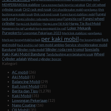
Ciri-ciri wheel
MEMPERBAIKI link stabilizer
Cara memperbaiki long tie rod oblak
cylinder rusak
Ciri2 rack end rusak
Ciri shockbreaker mobil yang bagus
Efek
Fungsi
bushing arm mobil rusak
Efek rack end rusak
Fungsi karet stabilizer mobil
Fungsi wheel
rack end
Fungsi tie rod
Fungsi silinder roda pada rem tromol
cylinder
Harga Tie Rod Mobil
Harga Long TIE ROD
Harga Link Stabilizer
Loker Mekanik
Komponen tie rod
Langkah kerja mengganti tie rod?
Purwokerto
Lowongan Pekerjaan 2023
Merk link stabilizer yang bagus
per kaki mobil
Rack
Merk per keong Mobil terbaik
Per keong Mobil
Service shockbreaker mobil
end mobil
rem mobil ambles
Rack end tie rod
Spesialis
Silinder roda rem tromol
Bandung
Silinder roda mobil
Kaki-Kaki Mobil Bandung
Wheel
Tanda bushing arm belakang rusak
Cylinder adalah
Wheel cylinder bocor
Kategori
AC mobil
(26)
Aki Mobil
(1)
Balancing Mobil
(29)
Ball Joint Mobil
(25)
Berita dan Tips
(1,278)
Kaki Mobil
(31)
Lowongan Pekerjaan
(12)
Nano Coating
(16)
Oli Mobil
(31)