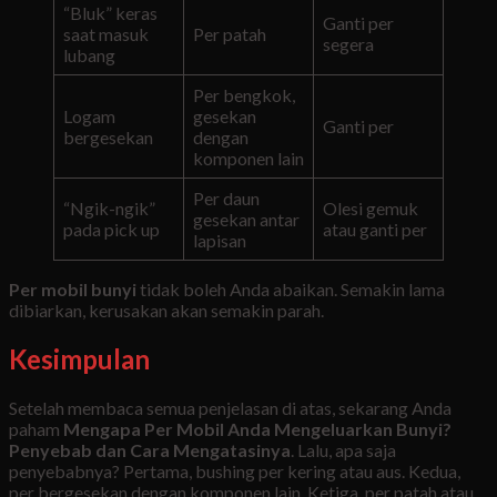
“Bluk” keras
Ganti per
saat masuk
Per patah
segera
lubang
Per bengkok,
Logam
gesekan
Ganti per
bergesekan
dengan
komponen lain
Per daun
“Ngik-ngik”
Olesi gemuk
gesekan antar
pada pick up
atau ganti per
lapisan
Per mobil bunyi
tidak boleh Anda abaikan. Semakin lama
dibiarkan, kerusakan akan semakin parah.
Kesimpulan
Setelah membaca semua penjelasan di atas, sekarang Anda
paham
Mengapa Per Mobil Anda Mengeluarkan Bunyi?
Penyebab dan Cara Mengatasinya
. Lalu, apa saja
penyebabnya? Pertama, bushing per kering atau aus. Kedua,
per bergesekan dengan komponen lain. Ketiga, per patah atau