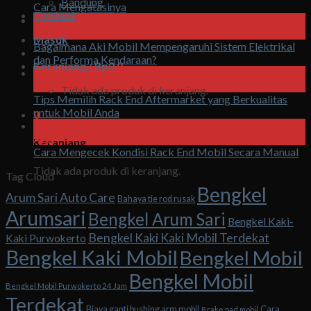
Bandung
Cara Mengatasinya
Contact
07
Agu
Masuk
Bagaimana Aki Mobil Mempengaruhi Sistem Elektrikal
dan Performa Kendaraan?
Keranjang /
Rp
0
0
06
Agu
Tidak ada produk di keranjang.
Tips Memilih Rack End Aftermarket yang Berkualitas
untuk Mobil Anda
0
06
Agu
Keranjang
Cara Mengecek Kondisi Rack End Mobil Secara Manual
Tidak ada produk di keranjang.
Tag Cloud
Bengkel
Arum Sari Auto Care
Bahaya tie rod rusak
Arumsari
Bengkel Arum Sari
Bengkel Kaki-
Bengkel Kaki Kaki Mobil Terdekat
Kaki Purwokerto
Bengkel Kaki Mobil
Bengkel Mobil
Bengkel Mobil
Bengkel Mobil Purwokerto 24 Jam
Terdekat
Biaya ganti bushing arm mobil
Cara
Brake pad mobil