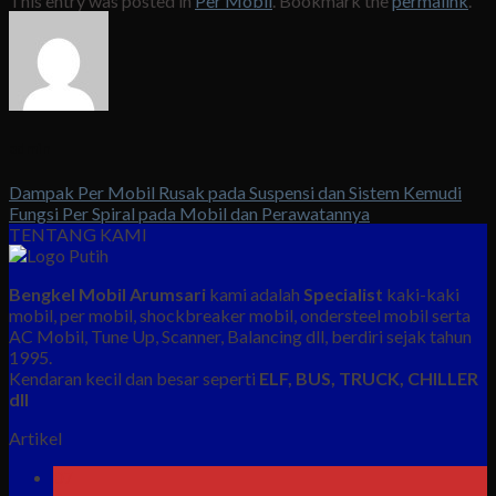
This entry was posted in
Per Mobil
. Bookmark the
permalink
.
admin
Dampak Per Mobil Rusak pada Suspensi dan Sistem Kemudi
Fungsi Per Spiral pada Mobil dan Perawatannya
TENTANG KAMI
Bengkel Mobil Arumsari
kami adalah
Specialist
kaki-kaki
mobil, per mobil, shockbreaker mobil, ondersteel mobil serta
AC Mobil, Tune Up, Scanner, Balancing dll, berdiri sejak tahun
1995.
Kendaran kecil dan besar seperti
ELF, BUS, TRUCK, CHILLER
dll
Artikel
07