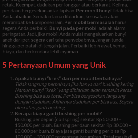
retak. Keempat, dudukan per longgar atau berkarat. Kelima,
per daun bergesekan antar lapisan.
Per mobil bunyi
tidak bisa
Anda abaikan. Semakin lama dibiarkan, kerusakan akan
merambat ke komponen lain.
Per mobil bermasalah
harus
segera Anda perbaiki.
Bunyi pada per mobil
adalah alarm
peringatan. Jadi, jika mobil Anda mulai mengeluarkan bunyi
aneh dari per, segera cari tahu penyebabnya. Jangan tunda
hingga per patah di tengah jalan. Perbaiki lebih awal, hemat
biaya, dan berkendara lebih nyaman.
5 Pertanyaan Umum yang Unik
Apakah bunyi “krek” dari per mobil berbahaya?
Tidak langsung berbahaya jika hanya dari bushing kering.
Namun bunyi “krek” yang dibiarkan akan semakin keras.
Bushing bisa aus total. Per bisa bergesekan langsung
dengan dudukan. Akhirnya dudukan per bisa aus. Segera
olesi atau ganti bushing.
Berapa biaya ganti bushing per mobil?
Bushing per depan (coil spring) sekitar Rp 50.000 –
150.000 per buah. Bushing per daun sekitar Rp 30.000 –
80.000 per buah. Biaya jasa ganti bushing per bisa Rp
100.000 – 300.000 tergantung kerumitan. Total masih di