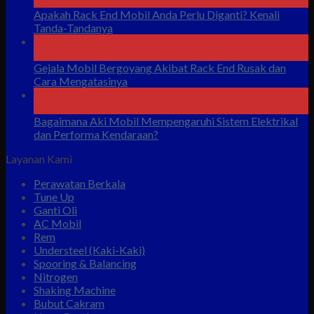
Agu
Apakah Rack End Mobil Anda Perlu Diganti? Kenali
Tanda-Tandanya
07
Agu
Gejala Mobil Bergoyang Akibat Rack End Rusak dan
Cara Mengatasinya
07
Agu
Bagaimana Aki Mobil Mempengaruhi Sistem Elektrikal
dan Performa Kendaraan?
Layanan Kami
Perawatan Berkala
Tune Up
Ganti Oli
AC Mobil
Rem
Understeel (Kaki-Kaki)
Spooring & Balancing
Nitrogen
Shaking Machine
Bubut Cakram