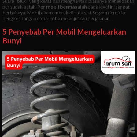
Suara “bluk” yang keras dan menghentak biasanya menandakan
per sudah patah.
Per mobil bermasalah
pada level ini sangat
berbahaya. Mobil akan ambruk di satu sisi. Segera derek ke
bengkel. Jangan coba-coba melanjutkan perjalanan.
5 Penyebab Per Mobil Mengeluarkan
Bunyi