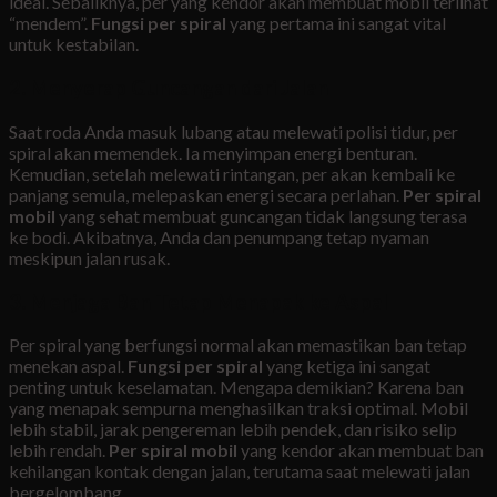
ideal. Sebaliknya, per yang kendor akan membuat mobil terlihat
“mendem”.
Fungsi per spiral
yang pertama ini sangat vital
untuk kestabilan.
2. Menyerap Guncangan dari Jalan
Saat roda Anda masuk lubang atau melewati polisi tidur, per
spiral akan memendek. Ia menyimpan energi benturan.
Kemudian, setelah melewati rintangan, per akan kembali ke
panjang semula, melepaskan energi secara perlahan.
Per spiral
mobil
yang sehat membuat guncangan tidak langsung terasa
ke bodi. Akibatnya, Anda dan penumpang tetap nyaman
meskipun jalan rusak.
3. Menjaga Ban Tetap Menapak ke Aspal
Per spiral yang berfungsi normal akan memastikan ban tetap
menekan aspal.
Fungsi per spiral
yang ketiga ini sangat
penting untuk keselamatan. Mengapa demikian? Karena ban
yang menapak sempurna menghasilkan traksi optimal. Mobil
lebih stabil, jarak pengereman lebih pendek, dan risiko selip
lebih rendah.
Per spiral mobil
yang kendor akan membuat ban
kehilangan kontak dengan jalan, terutama saat melewati jalan
bergelombang.