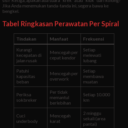
sisi? Ketiga, apakah ada suara “krek” atau “kluk” dari kolong?
Jika Anda menemukan tanda-tanda ini, segera bawa ke
bengkel.
Tabel Ringkasan Perawatan Per Spiral
Tindakan
Manfaat
Frekuensi
Kurangi
Setiap
Mencegah per
kecepatan di
melewati
cepat kendor
jalan rusak
lubang
Patuhi
Setiap
Mencegah per
kapasitas
membawa
overwork
beban
muatan
Per tidak
Periksa
Setiap 10.000
memantul
sokbreker
km
berlebihan
2 minggu
Cuci
Mencegah
sekali (area
underbody
karat
pantai)