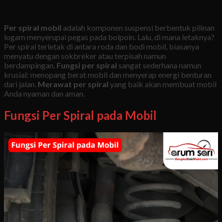
Per Spiral Adalah Pegas Logam Berbentuk Pilinan
Per spiral mobil
adalah komponen suspensi berbentuk pilinan
logam menyerupai pegas pada bolpoin. Lalu, di mana letaknya?
Per spiral terletak di antara roda dan bodi mobil, biasanya
menyatu dengan sokbreker atau terpisah namun
berdampingan.
Fungsi per spiral
sangat sederhana namun
krusial: menopang berat mobil dan menyerap energi benturan
dari jalan.
Merawat per spiral
yang baik akan membuat mobil
Anda nyaman dan aman.
Fungsi Per Spiral pada Mobil