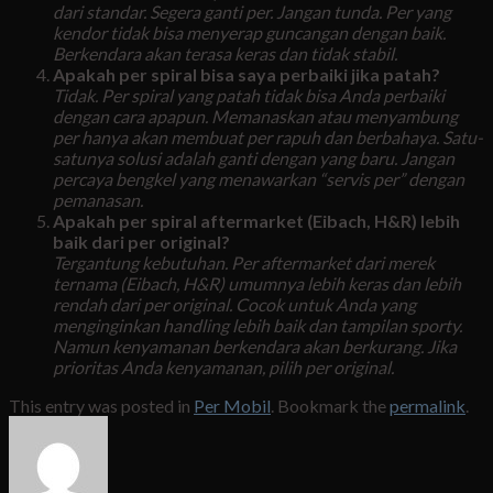
dari standar. Segera ganti per. Jangan tunda. Per yang
kendor tidak bisa menyerap guncangan dengan baik.
Berkendara akan terasa keras dan tidak stabil.
Apakah per spiral bisa saya perbaiki jika patah?
Tidak. Per spiral yang patah tidak bisa Anda perbaiki
dengan cara apapun. Memanaskan atau menyambung
per hanya akan membuat per rapuh dan berbahaya. Satu-
satunya solusi adalah ganti dengan yang baru. Jangan
percaya bengkel yang menawarkan “servis per” dengan
pemanasan.
Apakah per spiral aftermarket (Eibach, H&R) lebih
baik dari per original?
Tergantung kebutuhan. Per aftermarket dari merek
ternama (Eibach, H&R) umumnya lebih keras dan lebih
rendah dari per original. Cocok untuk Anda yang
menginginkan handling lebih baik dan tampilan sporty.
Namun kenyamanan berkendara akan berkurang. Jika
prioritas Anda kenyamanan, pilih per original.
This entry was posted in
Per Mobil
. Bookmark the
permalink
.