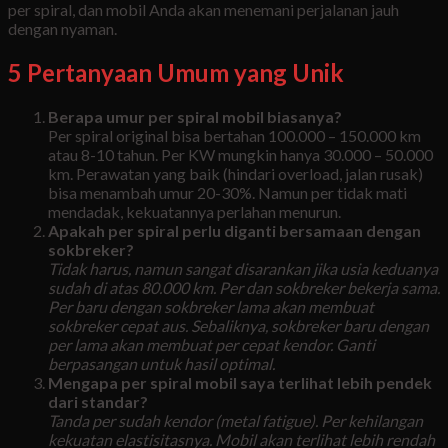
per spiral, dan mobil Anda akan menemani perjalanan jauh
dengan nyaman.
5 Pertanyaan Umum yang Unik
Berapa umur per spiral mobil biasanya?
Per spiral original bisa bertahan 100.000 – 150.000 km
atau 8-10 tahun. Per KW mungkin hanya 30.000 – 50.000
km. Perawatan yang baik (hindari overload, jalan rusak)
bisa menambah umur 20-30%. Namun per tidak mati
mendadak, kekuatannya perlahan menurun.
Apakah per spiral perlu diganti bersamaan dengan
sokbreker?
Tidak harus, namun sangat disarankan jika usia keduanya
sudah di atas 80.000 km. Per dan sokbreker bekerja sama.
Per baru dengan sokbreker lama akan membuat
sokbreker cepat aus. Sebaliknya, sokbreker baru dengan
per lama akan membuat per cepat kendor. Ganti
berpasangan untuk hasil optimal.
Mengapa per spiral mobil saya terlihat lebih pendek
dari standar?
Tanda per sudah kendor (metal fatigue). Per kehilangan
kekuatan elastisitasnya. Mobil akan terlihat lebih rendah