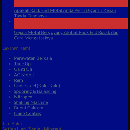
Agu
Apakah Rack End Mobil Anda Perlu Diganti? Kenali
Tanda-Tandanya
07
Agu
Gejala Mobil Bergoyang Akibat Rack End Rusak dan
Cara Mengatasinya
Layanan Kami
Perawatan Berkala
Tune Up
Ganti Oli
AC Mobil
Rem
Understeel (Kaki-Kaki)
Spooring & Balancing
Nitrogen
Shaking Machine
Bubut Cakram
Nano Coating
Jam Buka
Setiap Hari (Senin - Minggu)