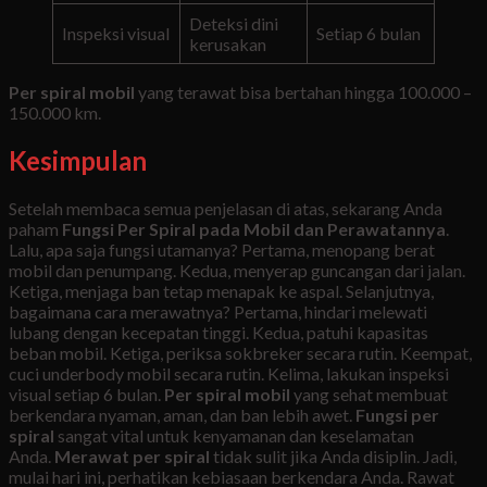
Deteksi dini
Inspeksi visual
Setiap 6 bulan
kerusakan
Per spiral mobil
yang terawat bisa bertahan hingga 100.000 –
150.000 km.
Kesimpulan
Setelah membaca semua penjelasan di atas, sekarang Anda
paham
Fungsi Per Spiral pada Mobil dan Perawatannya
.
Lalu, apa saja fungsi utamanya? Pertama, menopang berat
mobil dan penumpang. Kedua, menyerap guncangan dari jalan.
Ketiga, menjaga ban tetap menapak ke aspal. Selanjutnya,
bagaimana cara merawatnya? Pertama, hindari melewati
lubang dengan kecepatan tinggi. Kedua, patuhi kapasitas
beban mobil. Ketiga, periksa sokbreker secara rutin. Keempat,
cuci underbody mobil secara rutin. Kelima, lakukan inspeksi
visual setiap 6 bulan.
Per spiral mobil
yang sehat membuat
berkendara nyaman, aman, dan ban lebih awet.
Fungsi per
spiral
sangat vital untuk kenyamanan dan keselamatan
Anda.
Merawat per spiral
tidak sulit jika Anda disiplin. Jadi,
mulai hari ini, perhatikan kebiasaan berkendara Anda. Rawat