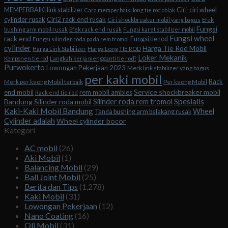
Ciri-ciri wheel
MEMPERBAIKI link stabilizer
Cara memperbaiki long tie rod oblak
cylinder rusak
Ciri2 rack end rusak
Ciri shockbreaker mobil yang bagus
Efek
Fungsi
bushing arm mobil rusak
Efek rack end rusak
Fungsi karet stabilizer mobil
Fungsi wheel
rack end
Fungsi tie rod
Fungsi silinder roda pada rem tromol
cylinder
Harga Tie Rod Mobil
Harga Long TIE ROD
Harga Link Stabilizer
Loker Mekanik
Komponen tie rod
Langkah kerja mengganti tie rod?
Purwokerto
Lowongan Pekerjaan 2023
Merk link stabilizer yang bagus
per kaki mobil
Rack
Merk per keong Mobil terbaik
Per keong Mobil
Service shockbreaker mobil
end mobil
rem mobil ambles
Rack end tie rod
Spesialis
Silinder roda rem tromol
Bandung
Silinder roda mobil
Kaki-Kaki Mobil Bandung
Wheel
Tanda bushing arm belakang rusak
Cylinder adalah
Wheel cylinder bocor
Kategori
AC mobil
(26)
Aki Mobil
(1)
Balancing Mobil
(29)
Ball Joint Mobil
(25)
Berita dan Tips
(1,278)
Kaki Mobil
(31)
Lowongan Pekerjaan
(12)
Nano Coating
(16)
Oli Mobil
(31)