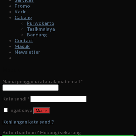
Promo
Karir
Cabang
Purwokerto
Tasikmalaya
Bandung
Contact
Masuk
Newsletter
Masuk
Nama pengguna atau alamat email
*
Kata sandi
*
Ingat saya
Masuk
Kehilangan kata sandi?
Butuh bantuan ?
Hubungi sekarang