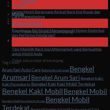
Bandung
07
Contact
Agu
Gejala Mobil Bergoyang Akibat Rack End Rusak dan
Masuk
Cara Mengatasinya
07
Keranjang /
Rp
0
0
Agu
Bagaimana Aki Mobil Mempengaruhi Sistem Elektrikal
Tidak ada produk di keranjang.
dan Performa Kendaraan?
06
0
Agu
Tips Memilih Rack End Aftermarket yang Berkualitas
Keranjang
untuk Mobil Anda
Tidak ada produk di keranjang.
Tag Cloud
Bengkel
Arum Sari Auto Care
Bahaya tie rod rusak
Arumsari
Bengkel Arum Sari
Bengkel Kaki-
Bengkel Kaki Kaki Mobil Terdekat
Kaki Purwokerto
Bengkel Kaki Mobil
Bengkel Mobil
Bengkel Mobil
Bengkel Mobil Purwokerto 24 Jam
Terdekat
Biaya ganti bushing arm mobil
Cara
Brake pad mobil