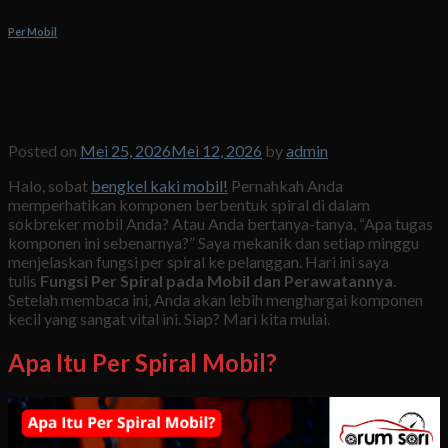
Per Mobil
Fungsi Per Spiral pada Mobil dan
Perawatannya
Posted on
Mei 25, 2026
Mei 12, 2026
by
admin
Halo, sobat
bengkel kaki mobil!
Pernahkah Anda
memperhatikan komponen berbentuk spiral di dalam
sokbreker mobil Anda? Atau Anda bertanya-tanya, “Apa tugas
komponen ini sebenarnya?” Saya mekanik dan setiap minggu
menjelaskan fungsi per spiral ke pelanggan. Hari ini saya
tulis
Fungsi Per Spiral pada Mobil dan Perawatannya
.
Setelah membaca ini, Anda akan lebih menghargai komponen
kecil yang sangat vital ini. Siap? Mari kita mulai.
Apa Itu Per Spiral Mobil?