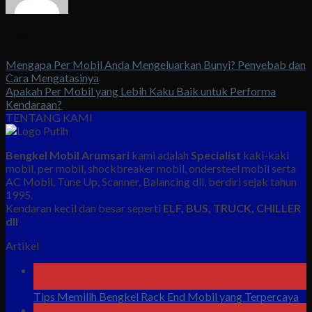
admin
Mengapa Per Mobil Anda Mengeluarkan Bunyi? Penyebab dan
Cara Mengatasinya
Apakah Per Mobil yang Lebih Kaku Baik untuk Performa
Kendaraan?
TENTANG KAMI
Bengkel Mobil Arumsari
kami adalah
Specialist
kaki-kaki
mobil, per mobil, shockbreaker mobil, ondersteel mobil serta
AC Mobil, Tune Up, Scanner, Balancing dll, berdiri sejak tahun
1995.
Kendaran kecil dan besar seperti
ELF, BUS, TRUCK, CHILLER
dll
Artikel
08
Agu
Tips Memilih Bengkel Rack End Mobil yang Terpercaya
07