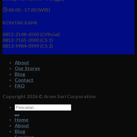
🕒 08.00 - 17.00 (WIB)
KONTAK KAMI
0852-2148-6500 (Official)
0812-7165-2000 (CS 1)
0813-9984-0999 (CS 2)
About
Our Stores
Blog
Contact
FAQ
Copyright 2026 ©
Arum Sari Corporation
Pencarian
untuk:
Home
About
Blog
Services