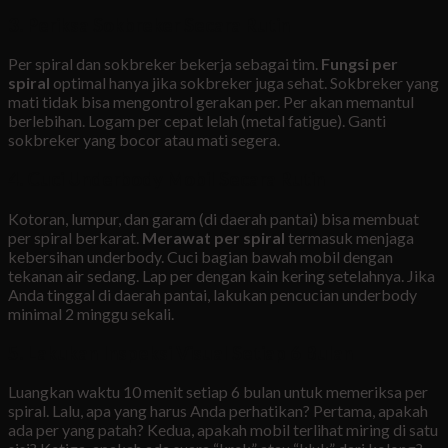
3. Periksa Sokbreker Secara Rutin
Per spiral dan sokbreker bekerja sebagai tim.
Fungsi per
spiral
optimal hanya jika sokbreker juga sehat. Sokbreker yang
mati tidak bisa mengontrol gerakan per. Per akan memantul
berlebihan. Logam per cepat lelah (metal fatigue). Ganti
sokbreker yang bocor atau mati segera.
4. Cuci Underbody Mobil Secara Rutin
Kotoran, lumpur, dan garam (di daerah pantai) bisa membuat
per spiral berkarat.
Merawat per spiral
termasuk menjaga
kebersihan underbody. Cuci bagian bawah mobil dengan
tekanan air sedang. Lap per dengan kain kering setelahnya. Jika
Anda tinggal di daerah pantai, lakukan pencucian underbody
minimal 2 minggu sekali.
5. Lakukan Inspeksi Visual Setiap 6 Bulan
Luangkan waktu 10 menit setiap 6 bulan untuk memeriksa per
spiral. Lalu, apa yang harus Anda perhatikan? Pertama, apakah
ada per yang patah? Kedua, apakah mobil terlihat miring di satu