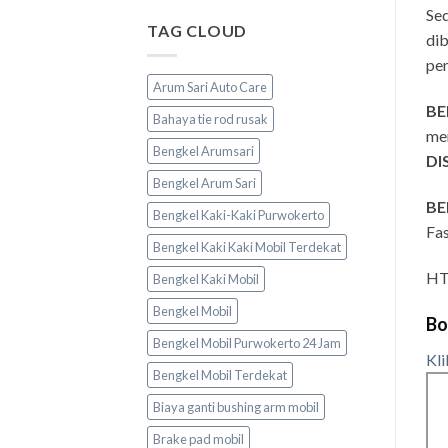
Sed
TAG CLOUD
dib
pe
Arum Sari Auto Care
BE
Bahaya tie rod rusak
men
Bengkel Arumsari
DI
Bengkel Arum Sari
BE
Bengkel Kaki-Kaki Purwokerto
Fas
Bengkel Kaki Kaki Mobil Terdekat
HT
Bengkel Kaki Mobil
Bengkel Mobil
Bo
Bengkel Mobil Purwokerto 24 Jam
Kli
Bengkel Mobil Terdekat
Biaya ganti bushing arm mobil
Brake pad mobil