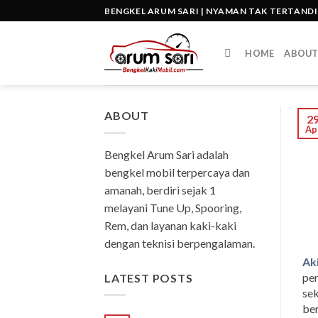
Skip
BENGKEL ARUM SARI | NYAMAN TAK TERTAND
to
content
HOME
ABOU
ABOUT
2
Ap
Bengkel Arum Sari adalah
bengkel mobil terpercaya dan
amanah, berdiri sejak 1
melayani Tune Up, Spooring,
Rem, dan layanan kaki-kaki
dengan teknisi berpengalaman.
Ak
per
LATEST POSTS
sek
ber