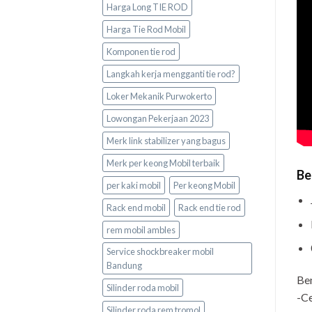
Harga Long TIE ROD
Harga Tie Rod Mobil
Komponen tie rod
Langkah kerja mengganti tie rod?
Loker Mekanik Purwokerto
Lowongan Pekerjaan 2023
Merk link stabilizer yang bagus
Merk per keong Mobil terbaik
Be
per kaki mobil
Per keong Mobil
Rack end mobil
Rack end tie rod
rem mobil ambles
Service shockbreaker mobil
Bandung
Be
Silinder roda mobil
-Ce
Silinder roda rem tromol