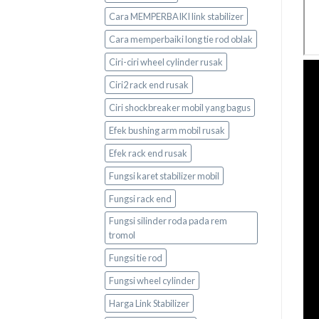
Cara MEMPERBAIKI link stabilizer
Cara memperbaiki long tie rod oblak
Ciri-ciri wheel cylinder rusak
Ciri2 rack end rusak
Ciri shockbreaker mobil yang bagus
Efek bushing arm mobil rusak
Efek rack end rusak
Fungsi karet stabilizer mobil
Fungsi rack end
Fungsi silinder roda pada rem
tromol
Fungsi tie rod
Fungsi wheel cylinder
Harga Link Stabilizer