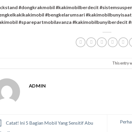
ackstand #dongkrakmobil #kakimobilberdecit #sistemsuspen
engkelkakikakimobil #bengkelarumsari #kakimobilbunyisaat
akimobil #sparepartmobilavanza #kakimobilbunyiberdecit #
This entry 
ADMIN
Perha
Catat! Ini 5 Bagian Mobil Yang Sensitif Abu