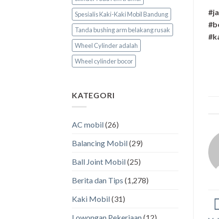
#j
Spesialis Kaki-Kaki Mobil Bandung
#b
Tanda bushing arm belakang rusak
#k
Wheel Cylinder adalah
Wheel cylinder bocor
KATEGORI
AC mobil
(26)
Balancing Mobil
(29)
Ball Joint Mobil
(25)
Berita dan Tips
(1,278)
Kaki Mobil
(31)
Lowongan Pekerjaan
(12)