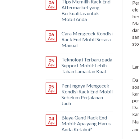
Tips Memilih Rack End
06
Pen
Agu
Aftermarket yang
ele
Berkualitas untuk
ber
Mobil Anda
Mak
dan
Cara Mengecek Kondisi
06
san
Agu
Rack End Mobil Secara
sto
Manual
Teknologi Terbaru pada
05
Agu
Support Mobil: Lebih
La
Tahan Lama dan Kuat
Dal
Pentingnya Mengecek
05
soa
Agu
Kondisi Rack End Mobil
kar
Sebelum Perjalanan
per
Jauh
Dal
kar
Biaya Ganti Rack End
04
Nah
Agu
Mobil: Apa yang Harus
Anda Ketahui?
and