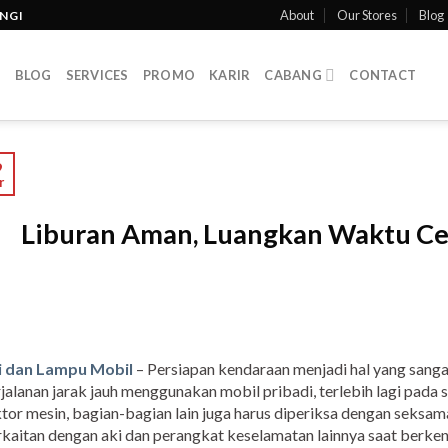
About
Our Stores
Blog
INGI
T
BLOG
SERVICES
PROMO
KARIR
CABANG
CONTACT
9
r
Liburan Aman, Luangkan Waktu Ce
i dan Lampu Mobil
– Persiapan kendaraan menjadi hal yang sang
jalanan jarak jauh menggunakan mobil pribadi, terlebih lagi pada s
tor mesin, bagian-bagian lain juga harus diperiksa dengan seksam
kaitan dengan aki dan perangkat keselamatan lainnya saat berken