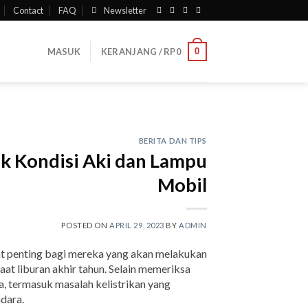
Contact
FAQ
Newsletter
0
MASUK
KERANJANG /
RP
0
BERITA DAN TIPS
k Kondisi Aki dan Lampu
Mobil
POSTED ON
APRIL 29, 2023
BY
ADMIN
at penting bagi mereka yang akan melakukan
aat liburan akhir tahun. Selain memeriksa
a, termasuk masalah kelistrikan yang
dara.