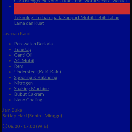
Cara Mengecek Kondisi Rack End Mobil Secara Manual
05
Agu
Teknologi Terbaru pada Support Mobil: Lebih Tahan
Lama dan Kuat
Layanan Kami
Perawatan Berkala
Tune Up
Ganti Oli
AC Mobil
Rem
Understeel (Kaki-Kaki)
Spooring & Balancing
Nitrogen
Shaking Machine
Bubut Cakram
Nano Coating
Jam Buka
Setiap Hari (Senin - Minggu)
🕒 08.00 - 17.00 (WIB)