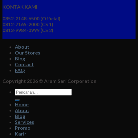
KONTAK KAMI
0852-2148-6500 (Official)
0812-7165-2000 (CS 1)
0813-9984-0999 (CS 2)
About
Our Stores
Blog
Contact
FAQ
Copyright 2026 ©
Arum Sari Corporation
Pencarian
untuk:
Home
About
Blog
Services
Promo
Karir