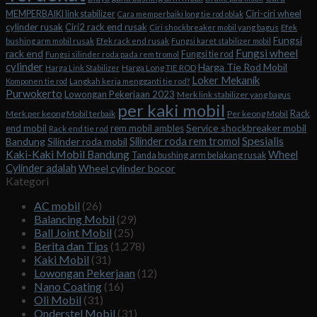
Ciri-ciri wheel
MEMPERBAIKI link stabilizer
Cara memperbaiki long tie rod oblak
cylinder rusak
Ciri2 rack end rusak
Ciri shockbreaker mobil yang bagus
Efek
Fungsi
bushing arm mobil rusak
Efek rack end rusak
Fungsi karet stabilizer mobil
Fungsi wheel
rack end
Fungsi tie rod
Fungsi silinder roda pada rem tromol
cylinder
Harga Tie Rod Mobil
Harga Long TIE ROD
Harga Link Stabilizer
Loker Mekanik
Komponen tie rod
Langkah kerja mengganti tie rod?
Purwokerto
Lowongan Pekerjaan 2023
Merk link stabilizer yang bagus
per kaki mobil
Rack
Merk per keong Mobil terbaik
Per keong Mobil
Service shockbreaker mobil
end mobil
rem mobil ambles
Rack end tie rod
Spesialis
Silinder roda rem tromol
Bandung
Silinder roda mobil
Kaki-Kaki Mobil Bandung
Wheel
Tanda bushing arm belakang rusak
Cylinder adalah
Wheel cylinder bocor
Kategori
AC mobil
(26)
Balancing Mobil
(29)
Ball Joint Mobil
(25)
Berita dan Tips
(1,278)
Kaki Mobil
(31)
Lowongan Pekerjaan
(12)
Nano Coating
(16)
Oli Mobil
(31)
Onderstel Mobil
(31)