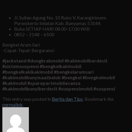
Bengkel Kaki Mobil Arum Sari Purwokerto Terletak di :
Jl. Sultan Agung No. 10 Ruko V, Karangklesem
Purwokerto Selatan Kab. Banyumas 53144
Buka SETIAP HARI 08.00-17.00 WIB
0852 – 2148 – 6500
Bengkel Arum Sari
-Cepat-Tepat-Bergaransi-
#jackstand #dongkrakmobil #kakimobilberdecit
#sistemsuspensi #bengkelkakimobil
#bengkelkakikakimobil #bengkelarumsari
#kakimobilbunyisaatbelok #bengkel #bengkelmobil
#kakimobil #sparepartmobilavanza
#kakimobilbunyiberdecit #suspensimobil #suspensi
This entry was posted in
Berita dan Tips
. Bookmark the
permalink
.