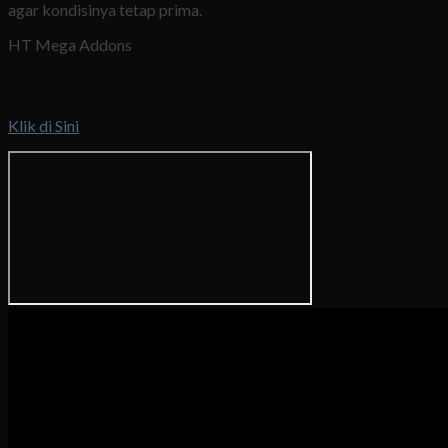
agar kondisinya tetap prima.
HT Mega Addons
Booking Now
Klik di Sini