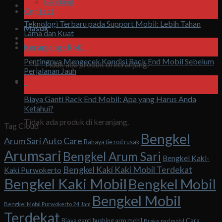
Bandung
05
Contact
Agu
Teknologi Terbaru pada Support Mobil: Lebih Tahan
Masuk
Lama dan Kuat
05
Keranjang /
Rp
0
0
Agu
Pentingnya Mengecek Kondisi Rack End Mobil Sebelum
Tidak ada produk di keranjang.
Perjalanan Jauh
04
0
Agu
Biaya Ganti Rack End Mobil: Apa yang Harus Anda
Keranjang
Ketahui?
Tidak ada produk di keranjang.
Tag Cloud
Bengkel
Arum Sari Auto Care
Bahaya tie rod rusak
Arumsari
Bengkel Arum Sari
Bengkel Kaki-
Bengkel Kaki Kaki Mobil Terdekat
Kaki Purwokerto
Bengkel Kaki Mobil
Bengkel Mobil
Bengkel Mobil
Bengkel Mobil Purwokerto 24 Jam
Terdekat
Biaya ganti bushing arm mobil
Cara
Brake pad mobil