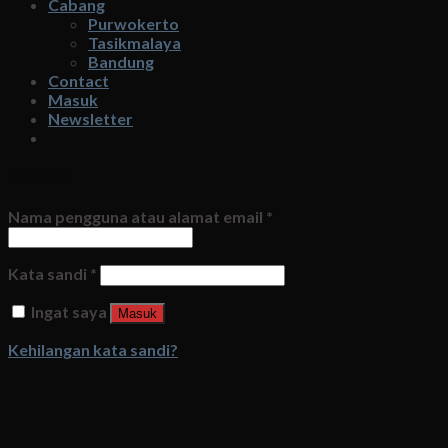
Cabang
Purwokerto
Tasikmalaya
Bandung
Contact
Masuk
Newsletter
Masuk
Nama pengguna atau alamat email
*
Kata sandi
*
Ingat saya
Masuk
Kehilangan kata sandi?