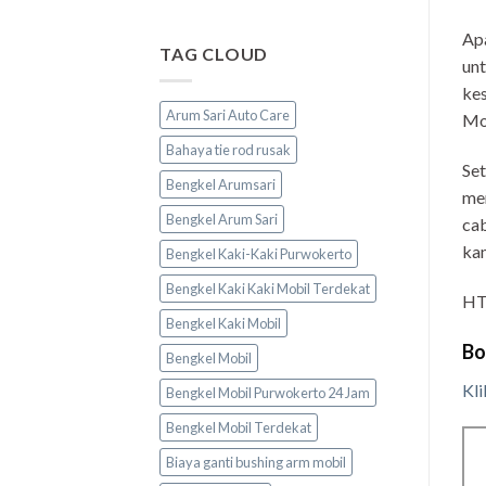
Apa
TAG CLOUD
unt
kes
Arum Sari Auto Care
Mo
Bahaya tie rod rusak
Set
Bengkel Arumsari
me
Bengkel Arum Sari
cab
kam
Bengkel Kaki-Kaki Purwokerto
Bengkel Kaki Kaki Mobil Terdekat
HT
Bengkel Kaki Mobil
Bo
Bengkel Mobil
Kli
Bengkel Mobil Purwokerto 24 Jam
Bengkel Mobil Terdekat
Biaya ganti bushing arm mobil