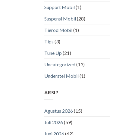
Support Mobil
(1)
Suspensi Mobil
(28)
Tierod Mobil
(1)
Tips
(3)
Tune Up
(21)
Uncategorized
(13)
Understel Mobil
(1)
ARSIP
Agustus 2026
(15)
Juli 2026
(59)
Juni 2026
(62)