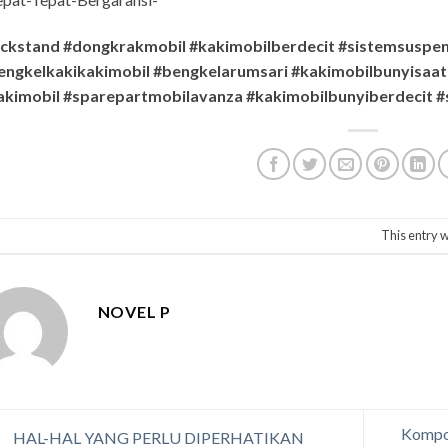
ackstand #dongkrakmobil #kakimobilberdecit #sistemsuspen
engkelkakikakimobil #bengkelarumsari #kakimobilbunyisaat
akimobil #sparepartmobilavanza #kakimobilbunyiberdecit #
This entry 
NOVEL P
Kompon
HAL-HAL YANG PERLU DIPERHATIKAN