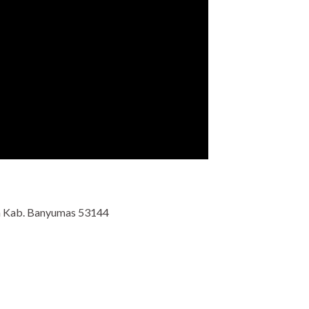
an Kab. Banyumas 53144