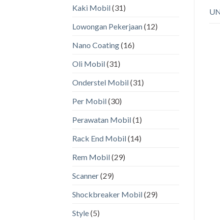
Kaki Mobil
(31)
UN
Lowongan Pekerjaan
(12)
Nano Coating
(16)
Oli Mobil
(31)
Onderstel Mobil
(31)
Per Mobil
(30)
Perawatan Mobil
(1)
Rack End Mobil
(14)
Rem Mobil
(29)
Scanner
(29)
Shockbreaker Mobil
(29)
Style
(5)