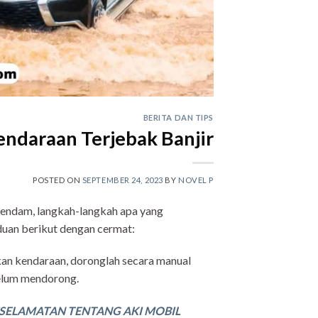
BERITA DAN TIPS
endaraan Terjebak Banjir
POSTED ON
SEPTEMBER 24, 2023
BY
NOVEL P
erendam, langkah-langkah apa yang
duan berikut dengan cermat:
an kendaraan, doronglah secara manual
belum mendorong.
ESELAMATAN TENTANG AKI MOBIL