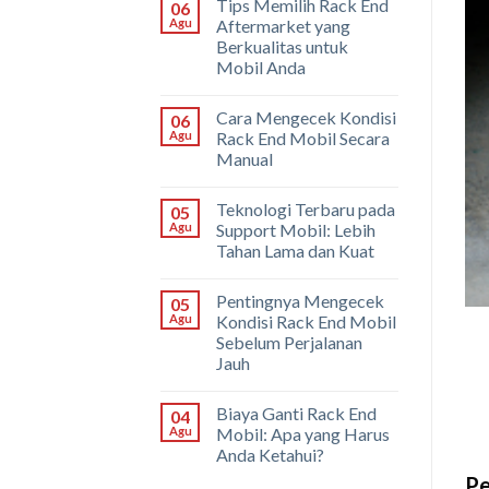
Tips Memilih Rack End
06
Agu
Aftermarket yang
Berkualitas untuk
Mobil Anda
Cara Mengecek Kondisi
06
Agu
Rack End Mobil Secara
Manual
Teknologi Terbaru pada
05
Agu
Support Mobil: Lebih
Tahan Lama dan Kuat
Pentingnya Mengecek
05
Agu
Kondisi Rack End Mobil
Sebelum Perjalanan
Jauh
Biaya Ganti Rack End
04
Agu
Mobil: Apa yang Harus
Anda Ketahui?
Pe