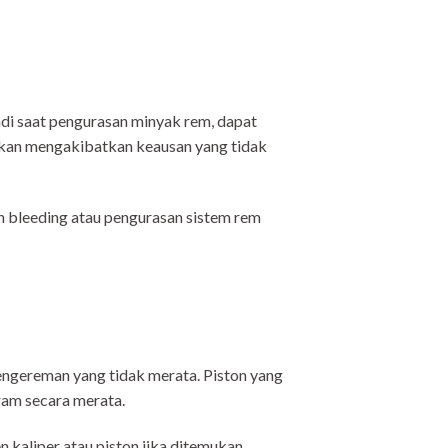
adi saat pengurasan minyak rem, dapat
 akan mengakibatkan keausan yang tidak
n bleeding atau pengurasan sistem rem
ngereman yang tidak merata. Piston yang
am secara merata.
n kaliper atau piston jika ditemukan