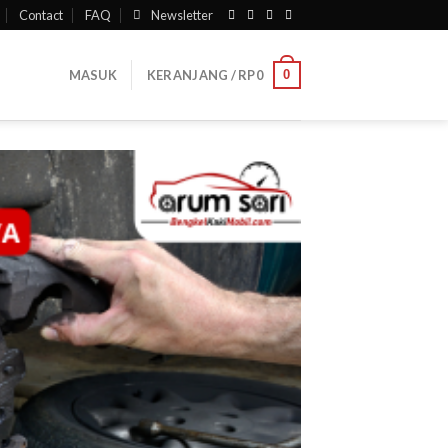
Contact
FAQ
Newsletter
0
MASUK
KERANJANG /
RP
0