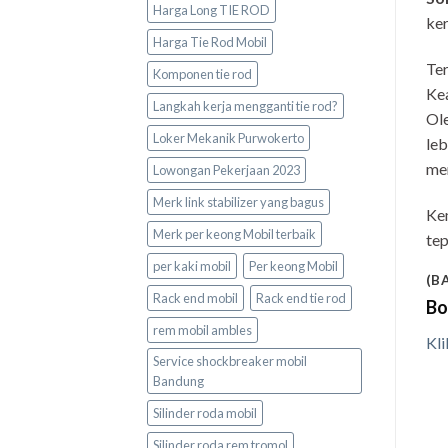
Harga Long TIE ROD
ker
Harga Tie Rod Mobil
Ter
Komponen tie rod
Kea
Langkah kerja mengganti tie rod?
Ole
Loker Mekanik Purwokerto
leb
me
Lowongan Pekerjaan 2023
Merk link stabilizer yang bagus
Ke
Merk per keong Mobil terbaik
tep
per kaki mobil
Per keong Mobil
(B
Rack end mobil
Rack end tie rod
Bo
rem mobil ambles
Kli
Service shockbreaker mobil
Bandung
Silinder roda mobil
Silinder roda rem tromol