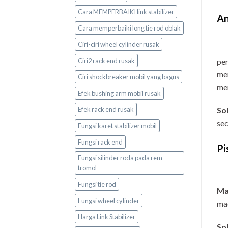
Cara MEMPERBAIKI link stabilizer
An
Cara memperbaiki long tie rod oblak
Ciri-ciri wheel cylinder rusak
Ciri2 rack end rusak
pe
men
Ciri shockbreaker mobil yang bagus
mer
Efek bushing arm mobil rusak
Efek rack end rusak
Sol
sec
Fungsi karet stabilizer mobil
Fungsi rack end
Pi
Fungsi silinder roda pada rem
tromol
Fungsi tie rod
Ma
Fungsi wheel cylinder
ma
Harga Link Stabilizer
Sol