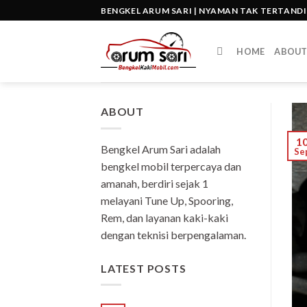
Skip
BENGKEL ARUM SARI | NYAMAN TAK TERTAND
to
content
HOME
ABOU
ABOUT
1
Bengkel Arum Sari adalah
Se
bengkel mobil terpercaya dan
amanah, berdiri sejak 1
melayani Tune Up, Spooring,
Rem, dan layanan kaki-kaki
dengan teknisi berpengalaman.
LATEST POSTS