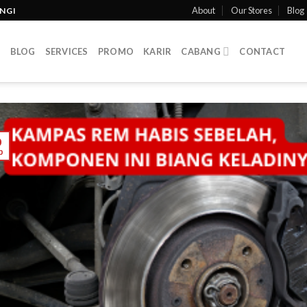
About
Our Stores
Blog
INGI
T
BLOG
SERVICES
PROMO
KARIR
CABANG
CONTACT
0
p