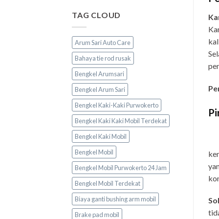
TAG CLOUD
Ka
Kam
kal
Arum Sari Auto Care
Sel
Bahaya tie rod rusak
pen
Bengkel Arumsari
Pe
Bengkel Arum Sari
Bengkel Kaki-Kaki Purwokerto
Pi
Bengkel Kaki Kaki Mobil Terdekat
Bengkel Kaki Mobil
Bengkel Mobil
ke
yan
Bengkel Mobil Purwokerto 24 Jam
kon
Bengkel Mobil Terdekat
Biaya ganti bushing arm mobil
Sol
tid
Brake pad mobil