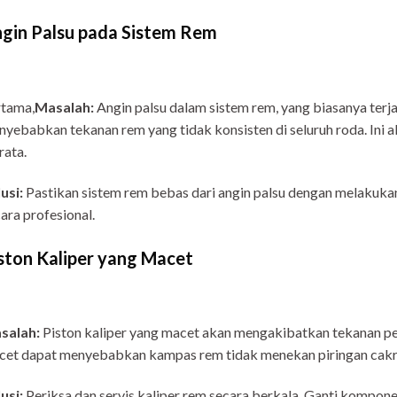
gin Palsu pada Sistem Rem
rtama,
Masalah:
Angin palsu dalam sistem rem, yang biasanya terj
yebabkan tekanan rem yang tidak konsisten di seluruh roda. Ini
ata.
usi:
Pastikan sistem rem bebas dari angin palsu dengan melakuka
ara profesional.
ston Kaliper yang Macet
salah:
Piston kaliper yang macet akan mengakibatkan tekanan pe
cet dapat menyebabkan kampas rem tidak menekan piringan cakr
usi:
Periksa dan servis kaliper rem secara berkala. Ganti kompone