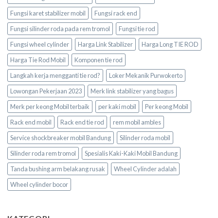
Fungsi karet stabilizer mobil
Fungsi rack end
Fungsi silinder roda pada rem tromol
Fungsi tie rod
Fungsi wheel cylinder
Harga Link Stabilizer
Harga Long TIE ROD
Harga Tie Rod Mobil
Komponen tie rod
Langkah kerja mengganti tie rod?
Loker Mekanik Purwokerto
Lowongan Pekerjaan 2023
Merk link stabilizer yang bagus
Merk per keong Mobil terbaik
per kaki mobil
Per keong Mobil
Rack end mobil
Rack end tie rod
rem mobil ambles
Service shockbreaker mobil Bandung
Silinder roda mobil
Silinder roda rem tromol
Spesialis Kaki-Kaki Mobil Bandung
Tanda bushing arm belakang rusak
Wheel Cylinder adalah
Wheel cylinder bocor