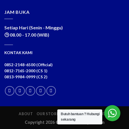
JAM BUKA
Setiap Hari (Senin - Minggu)
🕒 08.00 - 17.00 (WIB)
KONTAK KAMI
0852-2148-6500 (Official)
0812-7165-2000 (CS 1)
0813-9984-0999 (CS 2)
ABOUT
OUR STORES
BLOG
CONTACT
FAQ
Butuh bantuan ?
Hubungi
sekarang
Copyright 2026 ©
Arum Sari Corporation