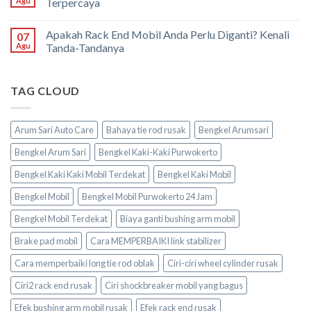
Agu
Terpercaya
Apakah Rack End Mobil Anda Perlu Diganti? Kenali
07
Agu
Tanda-Tandanya
TAG CLOUD
Arum Sari Auto Care
Bahaya tie rod rusak
Bengkel Arumsari
Bengkel Arum Sari
Bengkel Kaki-Kaki Purwokerto
Bengkel Kaki Kaki Mobil Terdekat
Bengkel Kaki Mobil
Bengkel Mobil
Bengkel Mobil Purwokerto 24 Jam
Bengkel Mobil Terdekat
Biaya ganti bushing arm mobil
Brake pad mobil
Cara MEMPERBAIKI link stabilizer
Cara memperbaiki long tie rod oblak
Ciri-ciri wheel cylinder rusak
Ciri2 rack end rusak
Ciri shockbreaker mobil yang bagus
Efek bushing arm mobil rusak
Efek rack end rusak