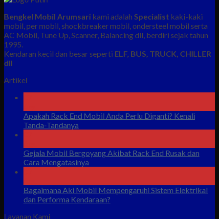
Bengkel Mobil Arumsari
kami adalah
Specialist
kaki-kaki
mobil, per mobil, shockbreaker mobil, ondersteel mobil serta
AC Mobil, Tune Up, Scanner, Balancing dll, berdiri sejak tahun
1995.
Kendaran kecil dan besar seperti
ELF, BUS, TRUCK, CHILLER
dll
Artikel
07
Agu
Apakah Rack End Mobil Anda Perlu Diganti? Kenali
Tanda-Tandanya
07
Agu
Gejala Mobil Bergoyang Akibat Rack End Rusak dan
Cara Mengatasinya
07
Agu
Bagaimana Aki Mobil Mempengaruhi Sistem Elektrikal
dan Performa Kendaraan?
Layanan Kami