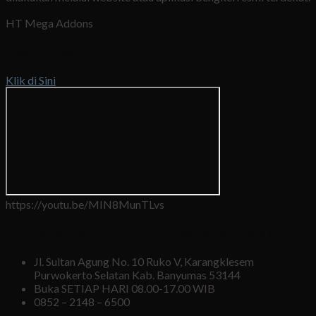
HT Mega Addons
Booking Now
Klik di Sini
https://youtu.be/MIN8MunTLvs
Bengkel Kaki Mobil Arum Sari Purwokerto Terletak di :
Jl. Sultan Agung No. 10 Ruko V, Karangklesem
Purwokerto Selatan Kab. Banyumas 53144
Buka SETIAP HARI 08.00-17.00 WIB
0852 – 2148 – 6500