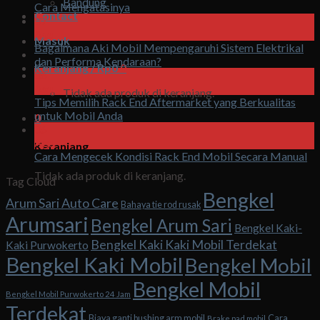
Bandung
Cara Mengatasinya
Contact
07
Agu
Masuk
Bagaimana Aki Mobil Mempengaruhi Sistem Elektrikal
dan Performa Kendaraan?
Keranjang /
Rp
0
0
06
Agu
Tidak ada produk di keranjang.
Tips Memilih Rack End Aftermarket yang Berkualitas
untuk Mobil Anda
0
06
Agu
Keranjang
Cara Mengecek Kondisi Rack End Mobil Secara Manual
Tidak ada produk di keranjang.
Tag Cloud
Bengkel
Arum Sari Auto Care
Bahaya tie rod rusak
Arumsari
Bengkel Arum Sari
Bengkel Kaki-
Bengkel Kaki Kaki Mobil Terdekat
Kaki Purwokerto
Bengkel Kaki Mobil
Bengkel Mobil
Bengkel Mobil
Bengkel Mobil Purwokerto 24 Jam
Terdekat
Biaya ganti bushing arm mobil
Cara
Brake pad mobil