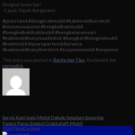
Bengkel Arum Sari
-Cepat-Tepat-Bergaransi-
#jackstand #dongkrakmobil #kakimobilberdecit
#sistemsuspensi #bengkelkakimobil
#bengkelkakikakimobil #bengkelarumsari
#kakimobilbunyisaatbelok #bengkel #bengkelmobil
#kakimobil #sparepartmobilavanza
#kakimobilbunyiberdecit #suspensimobil #suspensi
This entry was posted in
Berita dan Tips
. Bookmark the
permalink
.
admin
Servis Kaki-kaki Mobil Dahulu Sebelum Spooring
Fungsi Poros Engkol Crankshaft Mobil
TENTANG KAMI