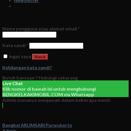
Newsletter
Masuk
Nama pengguna atau alamat email
*
Kata sandi
*
Ingat saya
Masuk
Kehilangan kata sandi?
Butuh bantuan ?
Hubungi sekarang
Live Chat
Klik nomor di bawah ini untuk menghubungi
BENGKELKAKIMOBIL.COM
via
Whatsapp
Admin biasanya menjawab dalam beberapa menit.
Bengkel ARUMSARI Purwokerto
Admin