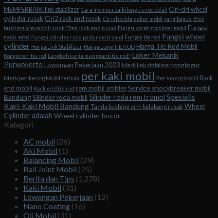
Ciri-ciri wheel
MEMPERBAIKI link stabilizer
Cara memperbaiki long tie rod oblak
cylinder rusak
Ciri2 rack end rusak
Ciri shockbreaker mobil yang bagus
Efek
Fungsi
bushing arm mobil rusak
Efek rack end rusak
Fungsi karet stabilizer mobil
Fungsi wheel
rack end
Fungsi tie rod
Fungsi silinder roda pada rem tromol
cylinder
Harga Tie Rod Mobil
Harga Long TIE ROD
Harga Link Stabilizer
Loker Mekanik
Komponen tie rod
Langkah kerja mengganti tie rod?
Purwokerto
Lowongan Pekerjaan 2023
Merk link stabilizer yang bagus
per kaki mobil
Rack
Merk per keong Mobil terbaik
Per keong Mobil
Service shockbreaker mobil
end mobil
rem mobil ambles
Rack end tie rod
Spesialis
Silinder roda rem tromol
Bandung
Silinder roda mobil
Kaki-Kaki Mobil Bandung
Wheel
Tanda bushing arm belakang rusak
Cylinder adalah
Wheel cylinder bocor
Kategori
AC mobil
(26)
Aki Mobil
(1)
Balancing Mobil
(29)
Ball Joint Mobil
(25)
Berita dan Tips
(1,278)
Kaki Mobil
(31)
Lowongan Pekerjaan
(12)
Nano Coating
(16)
Oli Mobil
(31)