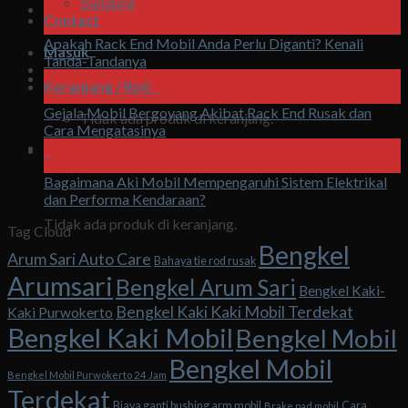
Bandung
07
Contact
Agu
Apakah Rack End Mobil Anda Perlu Diganti? Kenali
Masuk
Tanda-Tandanya
07
Keranjang /
Rp
0
0
Agu
Gejala Mobil Bergoyang Akibat Rack End Rusak dan
Tidak ada produk di keranjang.
Cara Mengatasinya
07
0
Agu
Bagaimana Aki Mobil Mempengaruhi Sistem Elektrikal
Keranjang
dan Performa Kendaraan?
Tidak ada produk di keranjang.
Tag Cloud
Bengkel
Arum Sari Auto Care
Bahaya tie rod rusak
Arumsari
Bengkel Arum Sari
Bengkel Kaki-
Bengkel Kaki Kaki Mobil Terdekat
Kaki Purwokerto
Bengkel Kaki Mobil
Bengkel Mobil
Bengkel Mobil
Bengkel Mobil Purwokerto 24 Jam
Terdekat
Biaya ganti bushing arm mobil
Cara
Brake pad mobil