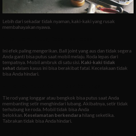
Lebih dari sekadar tidak nyaman, kaki-kaki yang rusak
membahayakan nyawa.
1. Ball Joint Putus, Roda Bisa Lepas
Ini efek paling mengerikan. Ball joint yang aus dan tidak segera
Anda ganti bisa putus saat mobil melaju. Roda lepas dari
tempatnya. Mobil ambruk di satu sisi.
Kaki-kaki tidak
sehat
dalam kasus ini bisa berakibat fatal. Kecelakaan tidak
bisa Anda hindari.
2. Tie Rod Putus, Setir Tidak Berfungsi
Tie rod yang longgar atau bengkok bisa putus saat Anda
membanting setir menghindari lubang. Akibatnya, setir tidak
terhubung ke roda. Mobil tidak bisa Anda
belokkan.
Keselamatan berkendara
hilang seketika.
Tabrakan tidak bisa Anda hindari.
H3: 3. Jarak Pengereman Membengkak