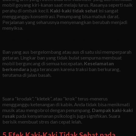
mobil goyang kiri-kanan saat melaju lurus. Rasanya seperti naik
perahu di ombak kecil.
Kaki-kaki tidak sehat
ini sangat
mengganggu konsentrasi. Penumpang bisa mabuk darat.
Perjalanan yang seharusnya menyenangkan berubah menjadi
menyiksa.
4. Ban Aus Tidak Merata, Getaran Semakin Besar
Ban yang aus bergelombang atau aus di satu sisi memperparah
getaran. Lingkar ban yang tidak bulat sempurna membuat
mobil berguncang di semua kecepatan.
Keselamatan
berkendara
juga terancam karena traksi ban berkurang,
terutama di jalan basah.
5. Suara Berisik dari Kolong Mobil
Suara “krodak”, “kletek”, atau “krok” terus-menerus
mengganggu ketenangan di kabin. Anda tidak bisa menikmati
musik atau mengobrol dengan penumpang.
Dampak kaki-kaki
rusak
pada kenyamanan psikologis juga signifikan. Suara
berisik membuat stres dan cepat lelah.
5 Efek Kaki-Kaki Tidak Sehat pada