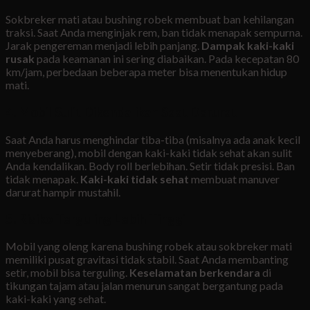
Sokbreker mati atau bushing robek membuat ban kehilangan
traksi. Saat Anda menginjak rem, ban tidak menapak sempurna.
Jarak pengereman menjadi lebih panjang.
Dampak kaki-kaki
rusak
pada keamanan ini sering diabaikan. Pada kecepatan 80
km/jam, perbedaan beberapa meter bisa menentukan hidup
mati.
4. Mobil Sulit Dikendalikan Saat Darurat
Saat Anda harus menghindar tiba-tiba (misalnya ada anak kecil
menyeberang), mobil dengan kaki-kaki tidak sehat akan sulit
Anda kendalikan. Body roll berlebihan. Setir tidak presisi. Ban
tidak menapak.
Kaki-kaki tidak sehat
membuat manuver
darurat hampir mustahil.
5. Risiko Terguling Lebih Tinggi
Mobil yang oleng karena bushing robek atau sokbreker mati
memiliki pusat gravitasi tidak stabil. Saat Anda membanting
setir, mobil bisa terguling.
Keselamatan berkendara
di
tikungan tajam atau jalan menurun sangat bergantung pada
kaki-kaki yang sehat.