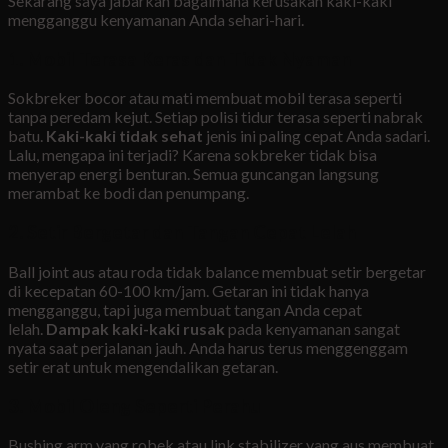
Sekarang saya jabarkan bagaimana kerusakan kaki-kaki
mengganggu kenyamanan Anda sehari-hari.
1. Mobil Terasa Keras dan Tidak Nyaman
Sokbreker bocor atau mati membuat mobil terasa seperti
tanpa peredam kejut. Setiap polisi tidur terasa seperti nabrak
batu.
Kaki-kaki tidak sehat
jenis ini paling cepat Anda sadari.
Lalu, mengapa ini terjadi? Karena sokbreker tidak bisa
menyerap energi benturan. Semua guncangan langsung
merambat ke bodi dan penumpang.
2. Setir Bergetar dan Tangan Cepat Lelah
Ball joint aus atau roda tidak balance membuat setir bergetar
di kecepatan 60-100 km/jam. Getaran ini tidak hanya
mengganggu, tapi juga membuat tangan Anda cepat
lelah.
Dampak kaki-kaki rusak
pada kenyamanan sangat
nyata saat perjalanan jauh. Anda harus terus menggenggam
setir erat untuk mengendalikan getaran.
3. Mobil Oleng Seperti Perahu
Bushing arm yang robek atau link stabilizer yang aus membuat