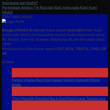
Seimbang dan Stabil?
Perbedaan Antara Tie Rod dan Ball Joint pada Kaki-Kaki
Mobil
TENTANG KAMI
Bengkel Mobil Arumsari
kami adalah
Specialist
kaki-kaki
mobil, per mobil, shockbreaker mobil, ondersteel mobil serta
AC Mobil, Tune Up, Scanner, Balancing dll, berdiri sejak tahun
1995.
Kendaran kecil dan besar seperti
ELF, BUS, TRUCK, CHILLER
dll
Artikel
08
Agu
Fungsi Utama Rack End dalam Sistem Kemudi Mobil
Anda
08
Agu
Tips Memilih Bengkel Rack End Mobil yang Terpercaya
07
Agu