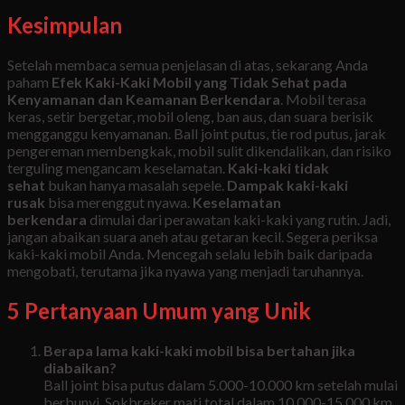
Kesimpulan
Setelah membaca semua penjelasan di atas, sekarang Anda
paham
Efek Kaki-Kaki Mobil yang Tidak Sehat pada
Kenyamanan dan Keamanan Berkendara
. Mobil terasa
keras, setir bergetar, mobil oleng, ban aus, dan suara berisik
mengganggu kenyamanan. Ball joint putus, tie rod putus, jarak
pengereman membengkak, mobil sulit dikendalikan, dan risiko
terguling mengancam keselamatan.
Kaki-kaki tidak
sehat
bukan hanya masalah sepele.
Dampak kaki-kaki
rusak
bisa merenggut nyawa.
Keselamatan
berkendara
dimulai dari perawatan kaki-kaki yang rutin. Jadi,
jangan abaikan suara aneh atau getaran kecil. Segera periksa
kaki-kaki mobil Anda. Mencegah selalu lebih baik daripada
mengobati, terutama jika nyawa yang menjadi taruhannya.
5 Pertanyaan Umum yang Unik
Berapa lama kaki-kaki mobil bisa bertahan jika
diabaikan?
Ball joint bisa putus dalam 5.000-10.000 km setelah mulai
berbunyi. Sokbreker mati total dalam 10.000-15.000 km