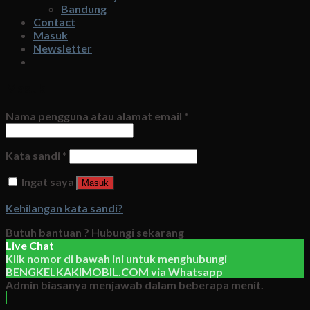
Bandung
Contact
Masuk
Newsletter
Masuk
Nama pengguna atau alamat email
*
Kata sandi
*
Ingat saya
Masuk
Kehilangan kata sandi?
Butuh bantuan ?
Hubungi sekarang
Live Chat
Klik nomor di bawah ini untuk menghubungi
BENGKELKAKIMOBIL.COM
via
Whatsapp
Admin biasanya menjawab dalam beberapa menit.