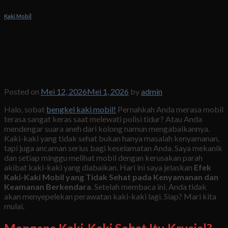
Kaki Mobil
Efek Kaki-Kaki Mobil yang Tidak Sehat
pada Kenyamanan dan Keamanan
Berkendara
Posted on
Mei 12, 2026
Mei 1, 2026
by
admin
Halo, sobat
bengkel kaki mobil!
Pernahkah Anda merasa mobil
terasa sangat keras saat melewati polisi tidur? Atau Anda
mendengar suara aneh dari kolong namun mengabaikannya.
Kaki-kaki yang tidak sehat bukan hanya masalah kenyamanan,
tapi juga ancaman serius bagi keselamatan Anda. Saya mekanik
dan setiap minggu melihat mobil dengan kerusakan parah
akibat kaki-kaki yang diabaikan. Hari ini saya jelaskan
Efek
Kaki-Kaki Mobil yang Tidak Sehat pada Kenyamanan dan
Keamanan Berkendara
. Setelah membaca ini, Anda tidak
akan menyepelekan perawatan kaki-kaki lagi. Siap? Mari kita
mulai.