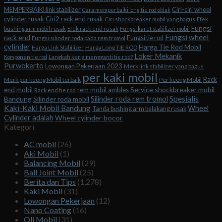
Ciri-ciri wheel
MEMPERBAIKI link stabilizer
Cara memperbaiki long tie rod oblak
cylinder rusak
Ciri2 rack end rusak
Ciri shockbreaker mobil yang bagus
Efek
Fungsi
bushing arm mobil rusak
Efek rack end rusak
Fungsi karet stabilizer mobil
Fungsi wheel
rack end
Fungsi tie rod
Fungsi silinder roda pada rem tromol
cylinder
Harga Tie Rod Mobil
Harga Long TIE ROD
Harga Link Stabilizer
Loker Mekanik
Komponen tie rod
Langkah kerja mengganti tie rod?
Purwokerto
Lowongan Pekerjaan 2023
Merk link stabilizer yang bagus
per kaki mobil
Rack
Merk per keong Mobil terbaik
Per keong Mobil
Service shockbreaker mobil
end mobil
rem mobil ambles
Rack end tie rod
Spesialis
Silinder roda rem tromol
Bandung
Silinder roda mobil
Kaki-Kaki Mobil Bandung
Wheel
Tanda bushing arm belakang rusak
Cylinder adalah
Wheel cylinder bocor
Kategori
AC mobil
(26)
Aki Mobil
(1)
Balancing Mobil
(29)
Ball Joint Mobil
(25)
Berita dan Tips
(1,278)
Kaki Mobil
(31)
Lowongan Pekerjaan
(12)
Nano Coating
(16)
Oli Mobil
(31)