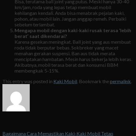
Bisa, terutama ball joint yang putus. Meski hanya 30-40
km/jam, roda yang lepas tetap membuat mobil
kehilangan kendali. Anda bisa menabrak pejalan kaki,
pohon, atau mobil lain. Jangan anggap remeh. Perbaiki
sebelum terlambat.
Mengapa mobil dengan kaki-kaki rusak terasa ‘lebih
berat’ saat dikendarai?
Karena gesekan meningkat. Ball joint yang aus membuat
roda tidak berputar bebas. Sokbreker yang macet
menahan gerakan suspensi. Ban aus tidak merata
menciptakan hambatan. Mesin harus bekerja lebih keras.
Akibatnya, mobil terasa berat dan konsumsi BBM
membengkak 5-15%.
This entry was posted in
Kaki Mobil
. Bookmark the
permalink
.
admin
Bagaimana Cara Memastikan Kaki-Kaki Mobil Tetap