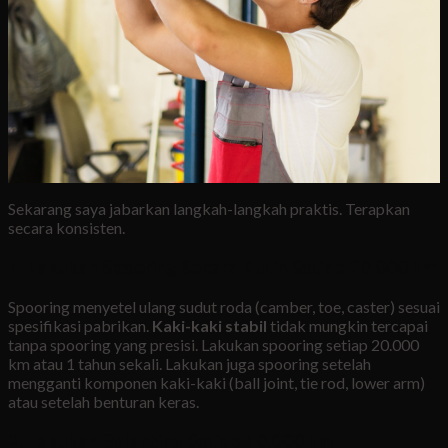
Sekarang saya jabarkan langkah-langkah praktis. Terapkan
secara konsisten.
1. Lakukan Spooring Secara Rutin Setiap 20.000 km
Spooring menyetel ulang sudut roda (camber, toe, caster) sesuai
spesifikasi pabrikan.
Kaki-kaki stabil
tidak mungkin tercapai
tanpa spooring yang presisi. Lakukan spooring setiap 20.000
km atau 1 tahun sekali. Lakukan juga spooring setelah
mengganti komponen kaki-kaki (ball joint, tie rod, lower arm)
atau setelah benturan keras.
2. Lakukan Balancing Setiap 10.000 km