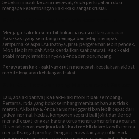
Sebelum masuk ke cara merawat, Anda perlu paham dulu
mengapa keseimbangan kaki-kaki sangat krusial.
Kaki-Kaki Seimbang Menjamin Keselamatan
Menjaga kaki-kaki mobil
bukan hanya soal kenyamanan.
Kaki-kaki yang seimbang menjaga ban tetap menapak
sempurna ke aspal. Akibatnya, jarak pengereman lebih pendek.
Mobil lebih mudah Anda kendalikan saat darurat.
Kaki-kaki
stabil
menyelamatkan nyawa Anda dan penumpang.
Perawatan kaki-kaki
yang rutin mencegah kecelakaan akibat
mobil oleng atau kehilangan traksi.
Kaki-Kaki Tidak Seimbang Mempercepat Keausan
Lalu, apa akibatnya jika kaki-kaki mobil tidak seimbang?
Pertama, roda yang tidak seimbang membuat ban aus tidak
merata. Akibatnya, Anda harus mengganti ban lebih cepat dari
jadwal normal. Kedua, komponen seperti ball joint dan tie rod
menjadi cepat longgar karena terus menerus menerima getaran.
Di sinilah peran
menjaga kaki-kaki mobil
dalam kondisi prima
menjadi sangat penting. Dengan perawatan yang rutin, Anda
memperpanjang umur semua komponen suspensi. Sebaliknya,