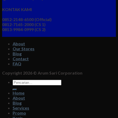
KONTAK KAMI
0852-2148-6500 (Official)
0812-7165-2000 (CS 1)
0813-9984-0999 (CS 2)
About
Our Stores
Blog
Contact
FAQ
Copyright 2026 ©
Arum Sari Corporation
Pencarian
untuk:
Home
About
Blog
Services
Promo
Karir