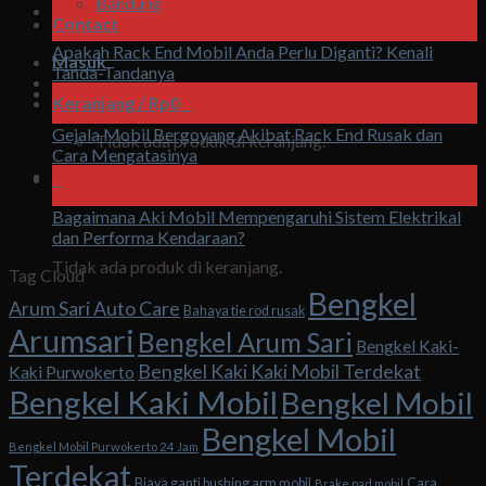
Bandung
07
Contact
Agu
Apakah Rack End Mobil Anda Perlu Diganti? Kenali
Masuk
Tanda-Tandanya
07
Keranjang /
Rp
0
0
Agu
Gejala Mobil Bergoyang Akibat Rack End Rusak dan
Tidak ada produk di keranjang.
Cara Mengatasinya
07
0
Agu
Bagaimana Aki Mobil Mempengaruhi Sistem Elektrikal
Keranjang
dan Performa Kendaraan?
Tidak ada produk di keranjang.
Tag Cloud
Bengkel
Arum Sari Auto Care
Bahaya tie rod rusak
Arumsari
Bengkel Arum Sari
Bengkel Kaki-
Bengkel Kaki Kaki Mobil Terdekat
Kaki Purwokerto
Bengkel Kaki Mobil
Bengkel Mobil
Bengkel Mobil
Bengkel Mobil Purwokerto 24 Jam
Terdekat
Biaya ganti bushing arm mobil
Cara
Brake pad mobil