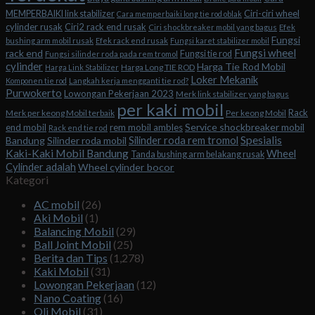
Ciri-ciri wheel
MEMPERBAIKI link stabilizer
Cara memperbaiki long tie rod oblak
cylinder rusak
Ciri2 rack end rusak
Ciri shockbreaker mobil yang bagus
Efek
Fungsi
bushing arm mobil rusak
Efek rack end rusak
Fungsi karet stabilizer mobil
Fungsi wheel
rack end
Fungsi tie rod
Fungsi silinder roda pada rem tromol
cylinder
Harga Tie Rod Mobil
Harga Long TIE ROD
Harga Link Stabilizer
Loker Mekanik
Komponen tie rod
Langkah kerja mengganti tie rod?
Purwokerto
Lowongan Pekerjaan 2023
Merk link stabilizer yang bagus
per kaki mobil
Rack
Merk per keong Mobil terbaik
Per keong Mobil
Service shockbreaker mobil
end mobil
rem mobil ambles
Rack end tie rod
Spesialis
Silinder roda rem tromol
Bandung
Silinder roda mobil
Kaki-Kaki Mobil Bandung
Wheel
Tanda bushing arm belakang rusak
Cylinder adalah
Wheel cylinder bocor
Kategori
AC mobil
(26)
Aki Mobil
(1)
Balancing Mobil
(29)
Ball Joint Mobil
(25)
Berita dan Tips
(1,278)
Kaki Mobil
(31)
Lowongan Pekerjaan
(12)
Nano Coating
(16)
Oli Mobil
(31)