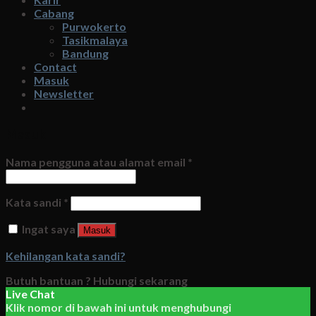
Cabang
Purwokerto
Tasikmalaya
Bandung
Contact
Masuk
Newsletter
Masuk
Nama pengguna atau alamat email
*
Kata sandi
*
Ingat saya
Masuk
Kehilangan kata sandi?
Butuh bantuan ?
Hubungi sekarang
Live Chat
Klik nomor di bawah ini untuk menghubungi