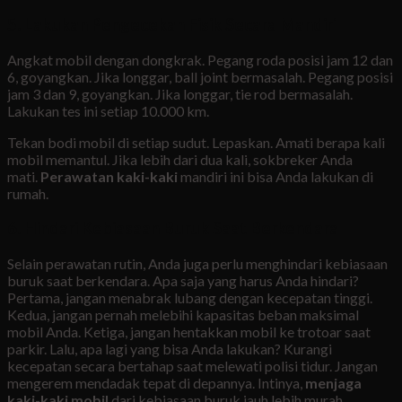
5. Lakukan Pengecekan Fisik Secara Mandiri
Angkat mobil dengan dongkrak. Pegang roda posisi jam 12 dan
6, goyangkan. Jika longgar, ball joint bermasalah. Pegang posisi
jam 3 dan 9, goyangkan. Jika longgar, tie rod bermasalah.
Lakukan tes ini setiap 10.000 km.
Tekan bodi mobil di setiap sudut. Lepaskan. Amati berapa kali
mobil memantul. Jika lebih dari dua kali, sokbreker Anda
mati.
Perawatan kaki-kaki
mandiri ini bisa Anda lakukan di
rumah.
6. Hindari Kebiasaan Buruk Saat Berkendara
Selain perawatan rutin, Anda juga perlu menghindari kebiasaan
buruk saat berkendara. Apa saja yang harus Anda hindari?
Pertama, jangan menabrak lubang dengan kecepatan tinggi.
Kedua, jangan pernah melebihi kapasitas beban maksimal
mobil Anda. Ketiga, jangan hentakkan mobil ke trotoar saat
parkir. Lalu, apa lagi yang bisa Anda lakukan? Kurangi
kecepatan secara bertahap saat melewati polisi tidur. Jangan
mengerem mendadak tepat di depannya. Intinya,
menjaga
kaki-kaki mobil
dari kebiasaan buruk jauh lebih murah