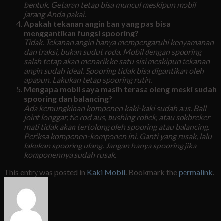
bentuk. Getaran tetap bisa muncul meskipun mobil
jarang Anda pakai.
Apakah tekanan angin ban yang pas bisa
menggantikan fungsi spooring?
Tidak. Tekanan angin hanya mempengaruhi kenyamanan
dan traksi, bukan sudut roda. Mobil dengan spooring
salah tetap akan menarik ke satu sisi meskipun tekanan
angin sudah ideal. Spooring tidak bisa digantikan oleh
apapun. Lakukan tetap spooring rutin.
Mengapa mobil saya masih terasa oleng meski sudah
spooring dan balancing?
Ada kemungkinan komponen kaki-kaki sudah aus. Ball
joint longgar, tie rod aus, bushing robek, atau sokbreker
mati tidak akan tertolong oleh spooring atau balancing.
Periksa komponen-komponen ini. Ganti yang rusak, lalu
lakukan spooring ulang. Jangan hanya spooring jika
komponennya sudah rusak.
This entry was posted in
Kaki Mobil
. Bookmark the
permalink
.