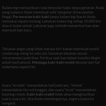
Balancing memastikan roda berputar halus tanpa getaran. Roda
yang balance tidak membuat setir bergetar di kecepatan
tinggi.
Perawatan kaki-kaki
tanpa balancing ibarat Anda
memakai sepatu bolong. Lakukan balancing setiap 10.000 km
atau 6 bulan sekali. Lakukan juga setelah menambal ban atau
membeli ban baru.
3. Periksa Tekanan Angin Ban Setiap Minggu
Tekanan angin yang tidak merata kiri-kanan membuat mobil
cenderung oleng ke satu sisi. Gunakan tekanan sesuai
rekomendasi pabrikan. Periksa saat ban dalam kondisi dingin
untuk hasil akurat.
Menjaga kaki-kaki mobil
dimulai dari hal
sederhana seperti ini.
4. Dengarkan Suara Aneh dari Kolong Mobil
Suara “krodak” menandakan ball joint aus, “kletek”
menandakan tie rod longgar, dan suara “krok” menandakan
bushing robek.
Kaki-kaki stabil
tidak akan menghasilkan
suara-suara ini. Jika Anda mendengarnya, segera bawa ke
bengkel.