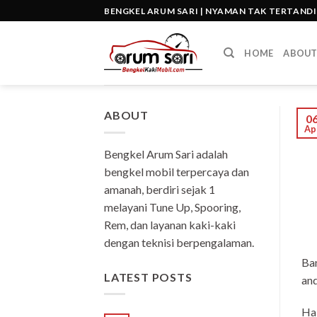
Skip
BENGKEL ARUM SARI | NYAMAN TAK TERTAND
to
content
HOME
ABOU
ABOUT
0
Ap
Bengkel Arum Sari adalah
bengkel mobil terpercaya dan
amanah, berdiri sejak 1
melayani Tune Up, Spooring,
Rem, dan layanan kaki-kaki
dengan teknisi berpengalaman.
Ban
LATEST POSTS
and
Hal