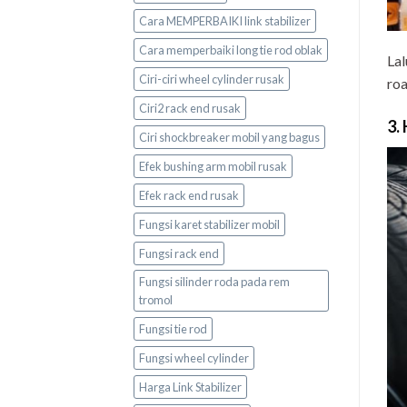
Cara MEMPERBAIKI link stabilizer
Cara memperbaiki long tie rod oblak
Lal
Ciri-ciri wheel cylinder rusak
roa
Ciri2 rack end rusak
3.
Ciri shockbreaker mobil yang bagus
Efek bushing arm mobil rusak
Efek rack end rusak
Fungsi karet stabilizer mobil
Fungsi rack end
Fungsi silinder roda pada rem
tromol
Fungsi tie rod
Fungsi wheel cylinder
Harga Link Stabilizer