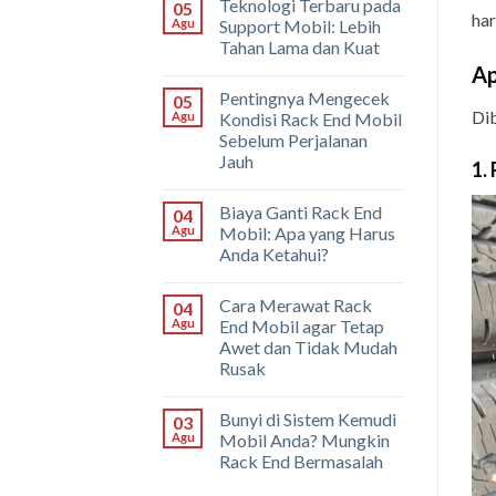
Teknologi Terbaru pada
05
har
Agu
Support Mobil: Lebih
Tahan Lama dan Kuat
Ap
Pentingnya Mengecek
05
Dib
Agu
Kondisi Rack End Mobil
Sebelum Perjalanan
Jauh
1.
Biaya Ganti Rack End
04
Agu
Mobil: Apa yang Harus
Anda Ketahui?
Cara Merawat Rack
04
Agu
End Mobil agar Tetap
Awet dan Tidak Mudah
Rusak
Bunyi di Sistem Kemudi
03
Agu
Mobil Anda? Mungkin
Rack End Bermasalah