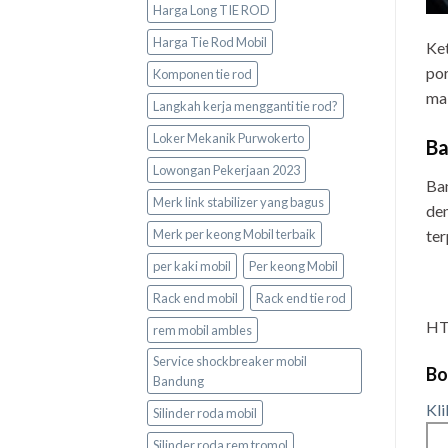
Harga Long TIE ROD
Harga Tie Rod Mobil
Ket
por
Komponen tie rod
mak
Langkah kerja mengganti tie rod?
Loker Mekanik Purwokerto
Ba
Lowongan Pekerjaan 2023
Ban
Merk link stabilizer yang bagus
den
Merk per keong Mobil terbaik
ter
per kaki mobil
Per keong Mobil
Rack end mobil
Rack end tie rod
HT
rem mobil ambles
Service shockbreaker mobil
Bo
Bandung
Kli
Silinder roda mobil
Silinder roda rem tromol