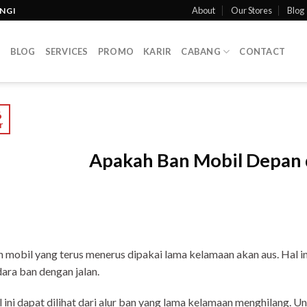
About
Our Stores
Blog
INGI
T
BLOG
SERVICES
PROMO
KARIR
CABANG
CONTACT
6
r
Apakah Ban Mobil Depan 
 mobil yang terus menerus dipakai lama kelamaan akan aus. Hal i
ara ban dengan jalan.
 ini dapat dilihat dari alur ban yang lama kelamaan menghilang. 