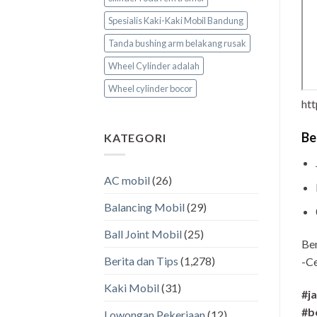
Spesialis Kaki-Kaki Mobil Bandung
Tanda bushing arm belakang rusak
Wheel Cylinder adalah
Wheel cylinder bocor
ht
Be
KATEGORI
AC mobil
(26)
Balancing Mobil
(29)
Ball Joint Mobil
(25)
Be
Berita dan Tips
(1,278)
-Ce
Kaki Mobil
(31)
#j
#b
Lowongan Pekerjaan
(12)