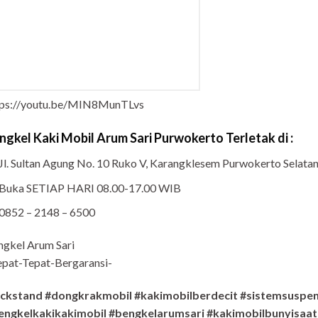
tps://youtu.be/MIN8MunTLvs
ngkel Kaki Mobil Arum Sari Purwokerto Terletak di :
Jl. Sultan Agung No. 10 Ruko V, Karangklesem Purwokerto Selat
Buka SETIAP HARI 08.00-17.00 WIB
0852 – 2148 – 6500
ngkel Arum Sari
pat-Tepat-Bergaransi-
ackstand #dongkrakmobil #kakimobilberdecit #sistemsuspen
engkelkakikakimobil #bengkelarumsari #kakimobilbunyisaat