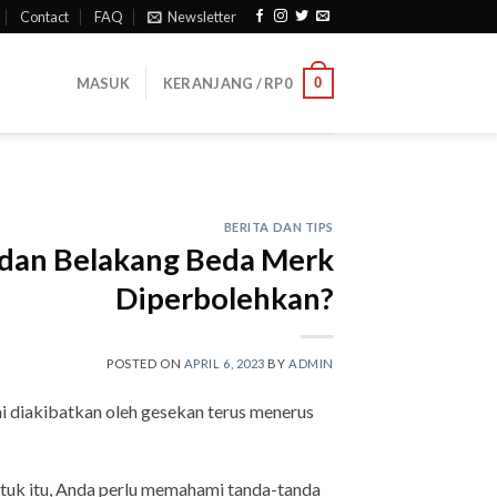
Contact
FAQ
Newsletter
0
MASUK
KERANJANG /
RP
0
BERITA DAN TIPS
dan Belakang Beda Merk
Diperbolehkan?
POSTED ON
APRIL 6, 2023
BY
ADMIN
ni diakibatkan oleh gesekan terus menerus
Untuk itu, Anda perlu memahami tanda-tanda