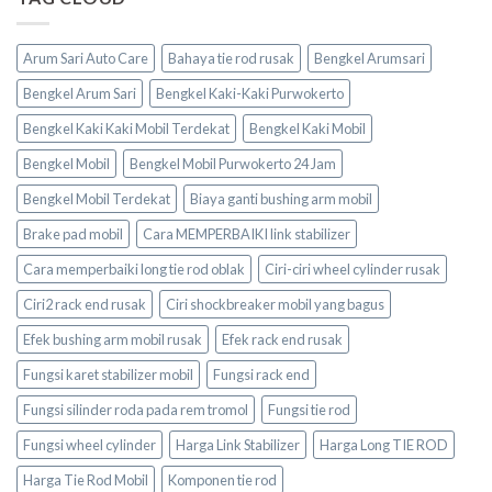
Arum Sari Auto Care
Bahaya tie rod rusak
Bengkel Arumsari
Bengkel Arum Sari
Bengkel Kaki-Kaki Purwokerto
Bengkel Kaki Kaki Mobil Terdekat
Bengkel Kaki Mobil
Bengkel Mobil
Bengkel Mobil Purwokerto 24 Jam
Bengkel Mobil Terdekat
Biaya ganti bushing arm mobil
Brake pad mobil
Cara MEMPERBAIKI link stabilizer
Cara memperbaiki long tie rod oblak
Ciri-ciri wheel cylinder rusak
Ciri2 rack end rusak
Ciri shockbreaker mobil yang bagus
Efek bushing arm mobil rusak
Efek rack end rusak
Fungsi karet stabilizer mobil
Fungsi rack end
Fungsi silinder roda pada rem tromol
Fungsi tie rod
Fungsi wheel cylinder
Harga Link Stabilizer
Harga Long TIE ROD
Harga Tie Rod Mobil
Komponen tie rod