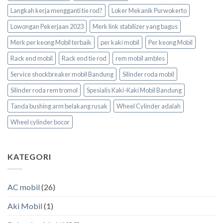
Langkah kerja mengganti tie rod?
Loker Mekanik Purwokerto
Lowongan Pekerjaan 2023
Merk link stabilizer yang bagus
Merk per keong Mobil terbaik
per kaki mobil
Per keong Mobil
Rack end mobil
Rack end tie rod
rem mobil ambles
Service shockbreaker mobil Bandung
Silinder roda mobil
Silinder roda rem tromol
Spesialis Kaki-Kaki Mobil Bandung
Tanda bushing arm belakang rusak
Wheel Cylinder adalah
Wheel cylinder bocor
KATEGORI
AC mobil
(26)
Aki Mobil
(1)