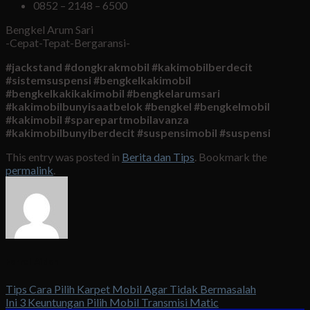
0852 – 2148 – 6500
Bengkel Arum Sari
-Cepat-Tepat-Bergaransi-
#jackstand #dongkrakmobil #kakimobilberdecit
#sistemsuspensi #bengkelkakimobil
#bengkelkakikakimobil #bengkelarumsari
#kakimobilbunyisaatbelok #bengkel #bengkelmobil
#kakimobil #sparepartmobilavanza
#kakimobilbunyiberdecit #suspensimobil #suspensi
This entry was posted in
Berita dan Tips
. Bookmark the
permalink
.
Farrel Aidan
Tips Cara Pilih Karpet Mobil Agar Tidak Bermasalah
Ini 3 Keuntungan Pilih Mobil Transmisi Matic