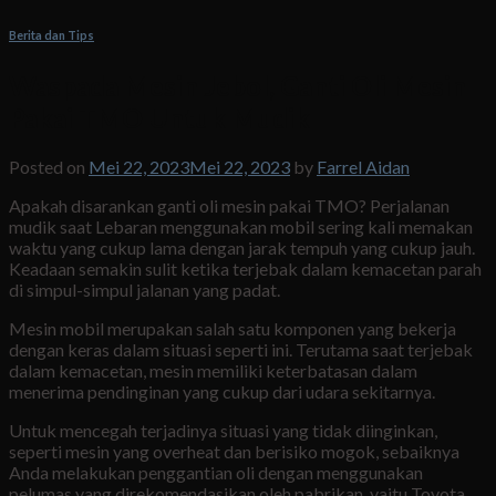
Berita dan Tips
Waspada Mesin Jebol, Ganti Oli Mesin
Pakai TMO Untuk Mudik
Posted on
Mei 22, 2023
Mei 22, 2023
by
Farrel Aidan
Apakah disarankan ganti oli mesin pakai TMO? Perjalanan
mudik saat Lebaran menggunakan mobil sering kali memakan
waktu yang cukup lama dengan jarak tempuh yang cukup jauh.
Keadaan semakin sulit ketika terjebak dalam kemacetan parah
di simpul-simpul jalanan yang padat.
Mesin mobil merupakan salah satu komponen yang bekerja
dengan keras dalam situasi seperti ini. Terutama saat terjebak
dalam kemacetan, mesin memiliki keterbatasan dalam
menerima pendinginan yang cukup dari udara sekitarnya.
Untuk mencegah terjadinya situasi yang tidak diinginkan,
seperti mesin yang overheat dan berisiko mogok, sebaiknya
Anda melakukan penggantian oli dengan menggunakan
pelumas yang direkomendasikan oleh pabrikan, yaitu Toyota