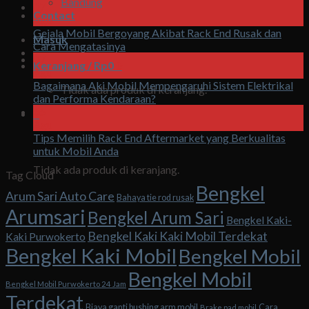
Bandung
07
Contact
Agu
Gejala Mobil Bergoyang Akibat Rack End Rusak dan
Masuk
Cara Mengatasinya
07
Keranjang /
Rp
0
0
Agu
Bagaimana Aki Mobil Mempengaruhi Sistem Elektrikal
Tidak ada produk di keranjang.
dan Performa Kendaraan?
06
0
Agu
Tips Memilih Rack End Aftermarket yang Berkualitas
Keranjang
untuk Mobil Anda
Tidak ada produk di keranjang.
Tag Cloud
Bengkel
Arum Sari Auto Care
Bahaya tie rod rusak
Arumsari
Bengkel Arum Sari
Bengkel Kaki-
Bengkel Kaki Kaki Mobil Terdekat
Kaki Purwokerto
Bengkel Kaki Mobil
Bengkel Mobil
Bengkel Mobil
Bengkel Mobil Purwokerto 24 Jam
Terdekat
Biaya ganti bushing arm mobil
Cara
Brake pad mobil