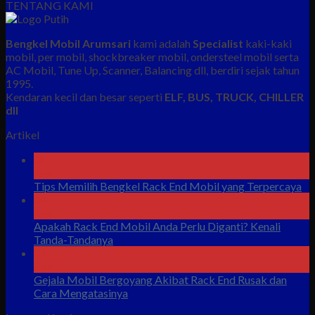
TENTANG KAMI
Bengkel Mobil Arumsari
kami adalah
Specialist
kaki-kaki
mobil, per mobil, shockbreaker mobil, ondersteel mobil serta
AC Mobil, Tune Up, Scanner, Balancing dll, berdiri sejak tahun
1995.
Kendaran kecil dan besar seperti
ELF, BUS, TRUCK, CHILLER
dll
Artikel
08
Agu
Tips Memilih Bengkel Rack End Mobil yang Terpercaya
07
Agu
Apakah Rack End Mobil Anda Perlu Diganti? Kenali
Tanda-Tandanya
07
Agu
Gejala Mobil Bergoyang Akibat Rack End Rusak dan
Cara Mengatasinya