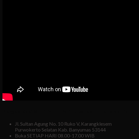
Bengkel Kaki Mobil Arum Sari Purwokerto Terletak di :
Jl. Sultan Agung No. 10 Ruko V, Karangklesem
Purwokerto Selatan Kab. Banyumas 53144
Buka SETIAP HARI 08.00-17.00 WIB