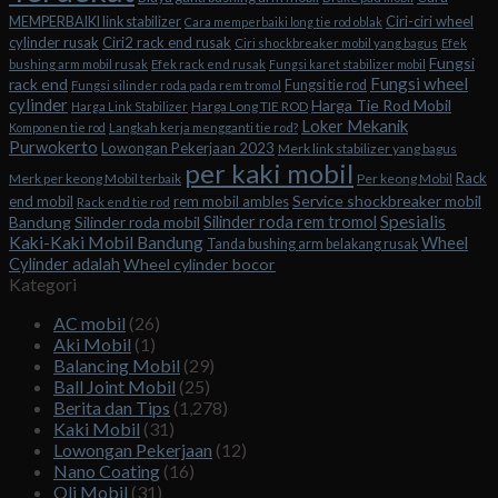
Ciri-ciri wheel
MEMPERBAIKI link stabilizer
Cara memperbaiki long tie rod oblak
cylinder rusak
Ciri2 rack end rusak
Ciri shockbreaker mobil yang bagus
Efek
Fungsi
bushing arm mobil rusak
Efek rack end rusak
Fungsi karet stabilizer mobil
Fungsi wheel
rack end
Fungsi tie rod
Fungsi silinder roda pada rem tromol
cylinder
Harga Tie Rod Mobil
Harga Long TIE ROD
Harga Link Stabilizer
Loker Mekanik
Komponen tie rod
Langkah kerja mengganti tie rod?
Purwokerto
Lowongan Pekerjaan 2023
Merk link stabilizer yang bagus
per kaki mobil
Rack
Merk per keong Mobil terbaik
Per keong Mobil
Service shockbreaker mobil
end mobil
rem mobil ambles
Rack end tie rod
Spesialis
Silinder roda rem tromol
Bandung
Silinder roda mobil
Kaki-Kaki Mobil Bandung
Wheel
Tanda bushing arm belakang rusak
Cylinder adalah
Wheel cylinder bocor
Kategori
AC mobil
(26)
Aki Mobil
(1)
Balancing Mobil
(29)
Ball Joint Mobil
(25)
Berita dan Tips
(1,278)
Kaki Mobil
(31)
Lowongan Pekerjaan
(12)
Nano Coating
(16)
Oli Mobil
(31)