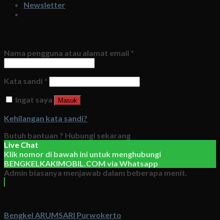
Newsletter
Masuk
Nama pengguna atau alamat email
*
Kata sandi
*
Ingat saya
Masuk
Kehilangan kata sandi?
Butuh bantuan ?
Hubungi sekarang
Live Chat
Klik nomor di bawah ini untuk menghubungi
BENGKELKAKIMOBIL.COM
via
Whatsapp
Admin biasanya menjawab dalam beberapa menit.
Bengkel ARUMSARI Purwokerto