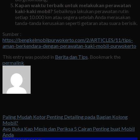
Kapan waktu terbaik untuk melakukan perawatan
kaki-kaki mobil?
Sebaiknya lakukan perawatan rutin
setiap 10.000 km atau segera setelah Anda merasakan
tanda-tanda kerusakan seperti getaran atau suara berisik.
Sumber :
https://bengkelmobilpurwokerto.com/2/ARTICLES/11/tips-
aman-berkendara-dengan-perawatan-kaki-mobil-purwokerto
This entry was posted in
Berita dan Tips
. Bookmark the
permalink
.
admin
Paling Mudah Kotor,Penting Detailing pada Bagian Kolong
Mobil?
Ayo Buka Kap Mesin dan Periksa 5 Cairan Penting buat Mobil
Anda