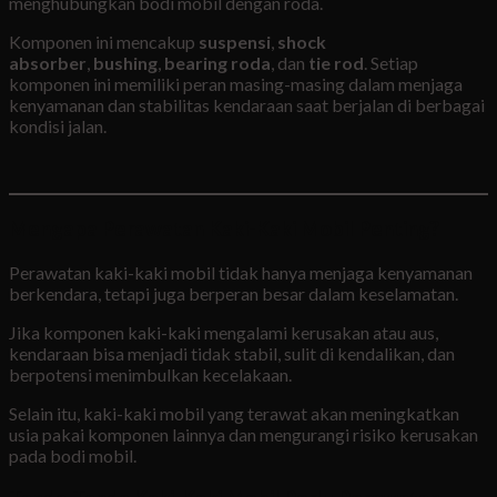
menghubungkan bodi mobil dengan roda.
Komponen ini mencakup
suspensi
,
shock
absorber
,
bushing
,
bearing roda
, dan
tie rod
. Setiap
komponen ini memiliki peran masing-masing dalam menjaga
kenyamanan dan stabilitas kendaraan saat berjalan di berbagai
kondisi jalan.
Mengapa Perawatan Kaki-Kaki Mobil Penting?
Perawatan kaki-kaki mobil tidak hanya menjaga kenyamanan
berkendara, tetapi juga berperan besar dalam keselamatan.
Jika komponen kaki-kaki mengalami kerusakan atau aus,
kendaraan bisa menjadi tidak stabil, sulit di kendalikan, dan
berpotensi menimbulkan kecelakaan.
Selain itu, kaki-kaki mobil yang terawat akan meningkatkan
usia pakai komponen lainnya dan mengurangi risiko kerusakan
pada bodi mobil.