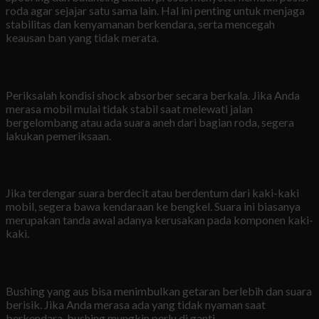
roda agar sejajar satu sama lain. Hal ini penting untuk menjaga
stabilitas dan kenyamanan berkendara, serta mencegah
keausan ban yang tidak merata.
2.
Periksa Kondisi Shock Absorber
Periksalah kondisi shock absorber secara berkala. Jika Anda
merasa mobil mulai tidak stabil saat melewati jalan
bergelombang atau ada suara aneh dari bagian roda, segera
lakukan pemeriksaan.
3.
Jangan Abaikan Suara Aneh
Jika terdengar suara berdecit atau berdentum dari kaki-kaki
mobil, segera bawa kendaraan ke bengkel. Suara ini biasanya
merupakan tanda awal adanya kerusakan pada komponen kaki-
kaki.
4.
Ganti Bushing yang Sudah Aus
Bushing yang aus bisa menimbulkan getaran berlebih dan suara
berisik. Jika Anda merasa ada yang tidak nyaman saat
berkendara, bushing mungkin perlu di ganti.