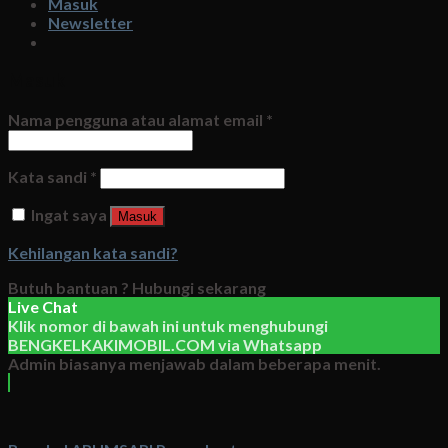
Masuk
Newsletter
Masuk
Nama pengguna atau alamat email
*
Kata sandi
*
Ingat saya
Masuk
Kehilangan kata sandi?
Butuh bantuan ?
Hubungi sekarang
Live Chat
Klik nomor di bawah ini untuk menghubungi
BENGKELKAKIMOBIL.COM
via
Whatsapp
Admin biasanya menjawab dalam beberapa menit.