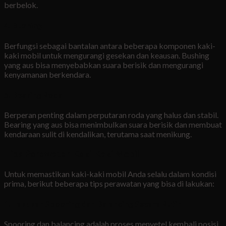
berbelok.
4.
Bushing
Berfungsi sebagai bantalan antara beberapa komponen kaki-
kaki mobil untuk mengurangi gesekan dan keausan. Bushing
yang aus bisa menyebabkan suara berisik dan mengurangi
kenyamanan berkendara.
5.
Bearing Roda
Berperan penting dalam perputaran roda yang halus dan stabil.
Bearing yang aus bisa menimbulkan suara berisik dan membuat
kendaraan sulit di kendalikan, terutama saat menikung.
Tips Perawatan Kaki-Kaki Mobil
Untuk memastikan kaki-kaki mobil Anda selalu dalam kondisi
prima, berikut beberapa tips perawatan yang bisa di lakukan:
1.
Lakukan Spooring dan Balancing Secara Rutin
Spooring dan balancing adalah proses menyetel kembali posisi