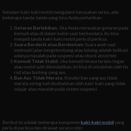
Tanda-Tanda Kaki-Kaki Mobil Perlu Perawatan
Sebelum kaki-kaki mobil mengalami kerusakan serius, ada
beberapa tanda-tanda yang bisa Anda perhatikan:
Getaran Berlebihan
: Jika Anda merasakan getaran pada
kemudi atau di dalam kabin saat berkendara, itu bisa
menjadi tanda kaki-kaki mobil perlu di periksa.
Suara Berdecit atau Berdentum
: Suara aneh saat
melewati jalan bergelombang atau lubang adalah indikasi
adanya masalah pada suspensi atau shock absorber.
Kemudi Tidak Stabil
: Jika kemudi terasa terlalu ringan
atau mobil sulit dikendalikan, ini bisa di sebabkan oleh tie
rod atau bushing yang aus.
Ban Aus Tidak Merata
: Kondisi ban yang aus tidak
merata sering kali disebabkan oleh kaki-kaki yang tidak
sejajar atau masalah pada sistem suspensi.
Komponen Kaki-Kaki Mobil yang Perlu Dirawat
Berikut ini adalah beberapa komponen
kaki-kaki mobil
yang
perlu di periksa dan dirawat secara rutin: