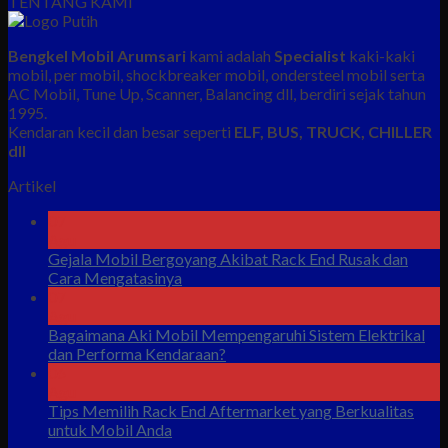
TENTANG KAMI
Bengkel Mobil Arumsari
kami adalah
Specialist
kaki-kaki
mobil, per mobil, shockbreaker mobil, ondersteel mobil serta
AC Mobil, Tune Up, Scanner, Balancing dll, berdiri sejak tahun
1995.
Kendaran kecil dan besar seperti
ELF, BUS, TRUCK, CHILLER
dll
Artikel
07
Agu
Gejala Mobil Bergoyang Akibat Rack End Rusak dan
Cara Mengatasinya
07
Agu
Bagaimana Aki Mobil Mempengaruhi Sistem Elektrikal
dan Performa Kendaraan?
06
Agu
Tips Memilih Rack End Aftermarket yang Berkualitas
untuk Mobil Anda