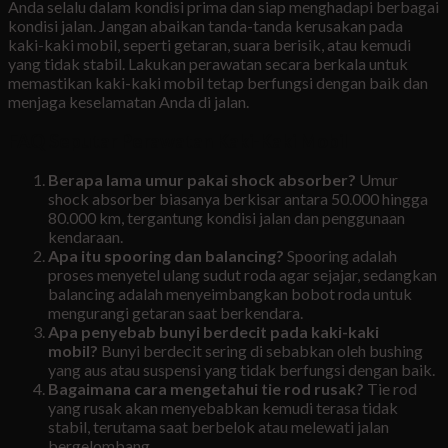
Anda selalu dalam kondisi prima dan siap menghadapi berbagai
kondisi jalan. Jangan abaikan tanda-tanda kerusakan pada
kaki-kaki mobil, seperti getaran, suara berisik, atau kemudi
yang tidak stabil. Lakukan perawatan secara berkala untuk
memastikan kaki-kaki mobil tetap berfungsi dengan baik dan
menjaga keselamatan Anda di jalan.
FAQ Seputar Perawatan Kaki-Kaki Mobil
Berapa lama umur pakai shock absorber?
Umur
shock absorber biasanya berkisar antara 50.000 hingga
80.000 km, tergantung kondisi jalan dan penggunaan
kendaraan.
Apa itu spooring dan balancing?
Spooring adalah
proses menyetel ulang sudut roda agar sejajar, sedangkan
balancing adalah menyeimbangkan bobot roda untuk
mengurangi getaran saat berkendara.
Apa penyebab bunyi berdecit pada kaki-kaki
mobil?
Bunyi berdecit sering di sebabkan oleh bushing
yang aus atau suspensi yang tidak berfungsi dengan baik.
Bagaimana cara mengetahui tie rod rusak?
Tie rod
yang rusak akan menyebabkan kemudi terasa tidak
stabil, terutama saat berbelok atau melewati jalan
bergelombang.