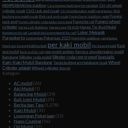
Ciri-ciri wheel
MEMPERBAIKI link stabilizer
Cara memperbaiki long tie rod oblak
cylinder rusak
Ciri2 rack end rusak
Ciri shockbreaker mobil yang bagus
Efek
Fungsi
bushing arm mobil rusak
Efek rack end rusak
Fungsi karet stabilizer mobil
Fungsi wheel
rack end
Fungsi tie rod
Fungsi silinder roda pada rem tromol
cylinder
Harga Tie Rod Mobil
Harga Long TIE ROD
Harga Link Stabilizer
Loker Mekanik
Komponen tie rod
Langkah kerja mengganti tie rod?
Purwokerto
Lowongan Pekerjaan 2023
Merk link stabilizer yang bagus
per kaki mobil
Rack
Merk per keong Mobil terbaik
Per keong Mobil
Service shockbreaker mobil
end mobil
rem mobil ambles
Rack end tie rod
Spesialis
Silinder roda rem tromol
Bandung
Silinder roda mobil
Kaki-Kaki Mobil Bandung
Wheel
Tanda bushing arm belakang rusak
Cylinder adalah
Wheel cylinder bocor
Kategori
AC mobil
(26)
Aki Mobil
(1)
Balancing Mobil
(29)
Ball Joint Mobil
(25)
Berita dan Tips
(1,278)
Kaki Mobil
(31)
Lowongan Pekerjaan
(12)
Nano Coating
(16)
Oli Mobil
(31)