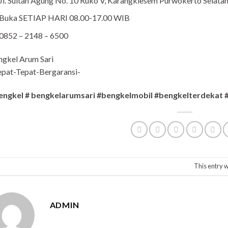
Jl. Sultan Agung No. 10 Ruko V, Karangklesem Purwokerto Selat
Buka SETIAP HARI 08.00-17.00 WIB
0852 – 2148 – 6500
ngkel Arum Sari
pat-Tepat-Bergaransi-
engkel # bengkelarumsari #bengkelmobil #bengkelterdekat
This entry 
ADMIN