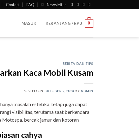
Contact
FAQ
Newsletter
0
MASUK
KERANJANG /
RP
0
BERITA DAN TIPS
biarkan Kaca Mobil Kusam
POSTED ON
OKTOBER 2, 2024
BY
ADMIN
nya masalah estetika, tetapi juga dapat
ngi visibilitas, terutama saat berkendara
ks Motospa, bercak jamur dan kotoran
iasan cahya