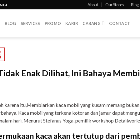
About
Our Stores
Blog
INGI
T
BLOG
SERVICES
PROMO
KARIR
CABANG
CONTACT
2
t
Tidak Enak Dilihat, Ini Bahaya Mem
h karena itu,Membiarkan kaca mobil yang kusam memang bukan ha
bahaya. Kaca mobil yang terkena kotoran dan jamur dapat mengura
malam hari. Menurut Stefanus Yoga, pemilik workshop Detailwor
ermukaan kaca akan tertutup dari pemb