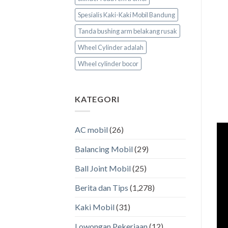
Spesialis Kaki-Kaki Mobil Bandung
Tanda bushing arm belakang rusak
Wheel Cylinder adalah
Wheel cylinder bocor
KATEGORI
AC mobil
(26)
Balancing Mobil
(29)
Ball Joint Mobil
(25)
Berita dan Tips
(1,278)
Kaki Mobil
(31)
Lowongan Pekerjaan
(12)