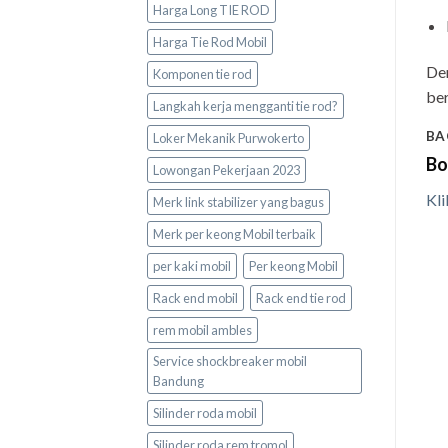
Harga Long TIE ROD
Harga Tie Rod Mobil
Den
Komponen tie rod
be
Langkah kerja mengganti tie rod?
BA
Loker Mekanik Purwokerto
Bo
Lowongan Pekerjaan 2023
Kli
Merk link stabilizer yang bagus
Merk per keong Mobil terbaik
per kaki mobil
Per keong Mobil
Rack end mobil
Rack end tie rod
rem mobil ambles
Service shockbreaker mobil
Bandung
Silinder roda mobil
Silinder roda rem tromol