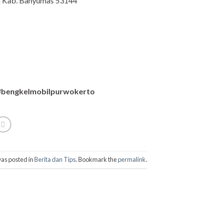
an Kab. Banyumas 53144
 #bengkelmobilpurwokerto
was posted in
Berita dan Tips
. Bookmark the
permalink
.