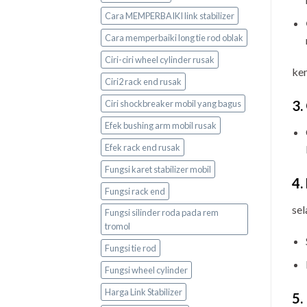
Cara MEMPERBAIKI link stabilizer
Cara memperbaiki long tie rod oblak
Ciri-ciri wheel cylinder rusak
ke
Ciri2 rack end rusak
3.
Ciri shockbreaker mobil yang bagus
Efek bushing arm mobil rusak
Efek rack end rusak
Fungsi karet stabilizer mobil
4.
Fungsi rack end
sel
Fungsi silinder roda pada rem
tromol
Fungsi tie rod
Fungsi wheel cylinder
Harga Link Stabilizer
5.