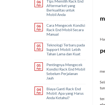
Tips Memilih Rack End
06
Agu
Aftermarket yang
Berkualitas untuk
Mobil Anda
m
Cara Mengecek Kondisi
06
Agu
Rack End Mobil Secara
Manual
Hal
Teknologi Terbaru pada
05
p
Agu
Support Mobil: Lebih
Tahan Lama dan Kuat
Pentingnya Mengecek
05
Agu
Kondisi Rack End Mobil
men
Sebelum Perjalanan
Jauh
Sel
tun
Biaya Ganti Rack End
04
Agu
Mobil: Apa yang Harus
Anda Ketahui?
ter
efe