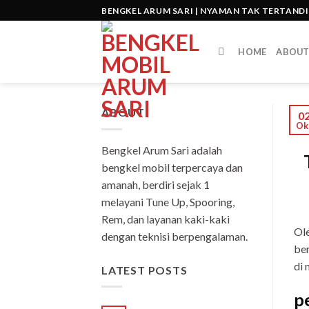
Skip
BENGKEL ARUM SARI | NYAMAN TAK TERTAND
to
content
HOME
ABOU
ABOUT
0
Ok
Bengkel Arum Sari adalah
bengkel mobil terpercaya dan
amanah, berdiri sejak 1
melayani Tune Up, Spooring,
Rem, dan layanan kaki-kaki
Ole
dengan teknisi berpengalaman.
ber
di 
LATEST POSTS
p