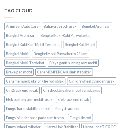
TAG CLOUD
Arum Sari Auto Care
Bahaya tie rod rusak
Bengkel Arumsari
Bengkel Arum Sari
Bengkel Kaki-Kaki Purwokerto
Bengkel Kaki Kaki Mobil Terdekat
Bengkel Kaki Mobil
Bengkel Mobil
Bengkel Mobil Purwokerto 24 Jam
Bengkel Mobil Terdekat
Biaya ganti bushing arm mobil
Brake pad mobil
Cara MEMPERBAIKI link stabilizer
Cara memperbaiki long tie rod oblak
Ciri-ciri wheel cylinder rusak
Ciri2 rack end rusak
Ciri shockbreaker mobil yang bagus
Efek bushing arm mobil rusak
Efek rack end rusak
Fungsi karet stabilizer mobil
Fungsi rack end
Fungsi silinder roda pada rem tromol
Fungsi tie rod
Fungsi wheel cylinder
Harga Link Stabilizer
Harga Long TIE ROD