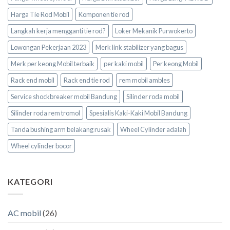
Harga Tie Rod Mobil
Komponen tie rod
Langkah kerja mengganti tie rod?
Loker Mekanik Purwokerto
Lowongan Pekerjaan 2023
Merk link stabilizer yang bagus
Merk per keong Mobil terbaik
per kaki mobil
Per keong Mobil
Rack end mobil
Rack end tie rod
rem mobil ambles
Service shockbreaker mobil Bandung
Silinder roda mobil
Silinder roda rem tromol
Spesialis Kaki-Kaki Mobil Bandung
Tanda bushing arm belakang rusak
Wheel Cylinder adalah
Wheel cylinder bocor
KATEGORI
AC mobil
(26)