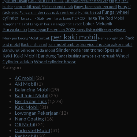
cylinder rusak
Ciri2 rack end rusak
Ciri shockbreaker mobil yang bagus
Efek
Fungsi
bushing arm mobil rusak
Efek rack end rusak
Fungsi karet stabilizer mobil
Fungsi wheel
rack end
Fungsi tie rod
Fungsi silinder roda pada rem tromol
cylinder
Harga Tie Rod Mobil
Harga Long TIE ROD
Harga Link Stabilizer
Loker Mekanik
Komponen tie rod
Langkah kerja mengganti tie rod?
Purwokerto
Lowongan Pekerjaan 2023
Merk link stabilizer yang bagus
per kaki mobil
Rack
Merk per keong Mobil terbaik
Per keong Mobil
Service shockbreaker mobil
end mobil
rem mobil ambles
Rack end tie rod
Spesialis
Silinder roda rem tromol
Bandung
Silinder roda mobil
Kaki-Kaki Mobil Bandung
Wheel
Tanda bushing arm belakang rusak
Cylinder adalah
Wheel cylinder bocor
Kategori
AC mobil
(26)
Aki Mobil
(1)
Balancing Mobil
(29)
Ball Joint Mobil
(25)
Berita dan Tips
(1,278)
Kaki Mobil
(31)
Lowongan Pekerjaan
(12)
Nano Coating
(16)
Oli Mobil
(31)
Onderstel Mobil
(31)
Per Mobil
(30)