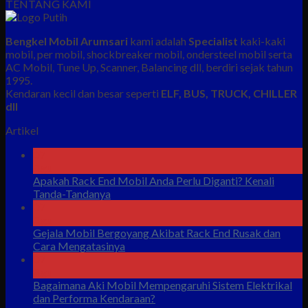
TENTANG KAMI
Bengkel Mobil Arumsari
kami adalah
Specialist
kaki-kaki
mobil, per mobil, shockbreaker mobil, ondersteel mobil serta
AC Mobil, Tune Up, Scanner, Balancing dll, berdiri sejak tahun
1995.
Kendaran kecil dan besar seperti
ELF, BUS, TRUCK, CHILLER
dll
Artikel
07
Agu
Apakah Rack End Mobil Anda Perlu Diganti? Kenali
Tanda-Tandanya
07
Agu
Gejala Mobil Bergoyang Akibat Rack End Rusak dan
Cara Mengatasinya
07
Agu
Bagaimana Aki Mobil Mempengaruhi Sistem Elektrikal
dan Performa Kendaraan?