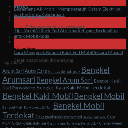
Agu
Masuk
Bagaimana Aki Mobil Mempengaruhi Sistem Elektrikal
dan Performa Kendaraan?
Keranjang /
Rp
0
0
06
Agu
Tidak ada produk di keranjang.
Tips Memilih Rack End Aftermarket yang Berkualitas
untuk Mobil Anda
0
06
Agu
Keranjang
Cara Mengecek Kondisi Rack End Mobil Secara Manual
Tidak ada produk di keranjang.
Tag Cloud
Bengkel
Arum Sari Auto Care
Bahaya tie rod rusak
Arumsari
Bengkel Arum Sari
Bengkel Kaki-
Bengkel Kaki Kaki Mobil Terdekat
Kaki Purwokerto
Bengkel Kaki Mobil
Bengkel Mobil
Bengkel Mobil
Bengkel Mobil Purwokerto 24 Jam
Terdekat
Biaya ganti bushing arm mobil
Cara
Brake pad mobil
Ciri-ciri wheel
MEMPERBAIKI link stabilizer
Cara memperbaiki long tie rod oblak