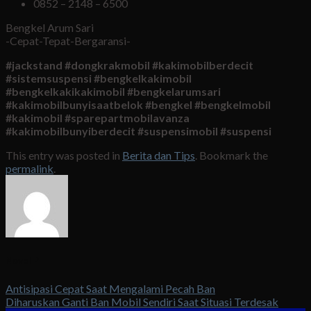
0852 – 2148 – 6500
Bengkel Arum Sari
-Cepat-Tepat-Bergaransi-
#jackstand #dongkrakmobil #kakimobilberdecit
#sistemsuspensi #bengkelkakimobil
#bengkelkakikakimobil #bengkelarumsari
#kakimobilbunyisaatbelok #bengkel #bengkelmobil
#kakimobil #sparepartmobilavanza
#kakimobilbunyiberdecit #suspensimobil #suspensi
This entry was posted in
Berita dan Tips
. Bookmark the
permalink
.
Novel P
Antisipasi Cepat Saat Mengalami Pecah Ban
Diharuskan Ganti Ban Mobil Sendiri Saat Situasi Terdesak