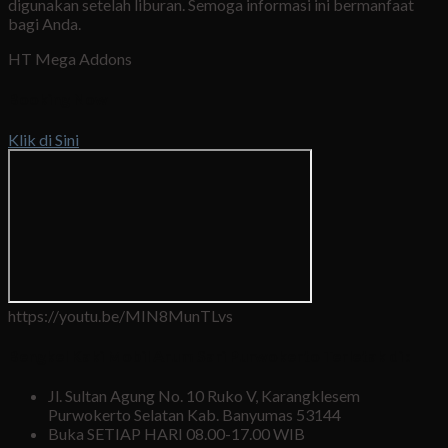
digunakan setelah liburan. Semoga informasi ini bermanfaat
bagi Anda.
HT Mega Addons
Booking Now
Klik di Sini
https://youtu.be/MIN8MunTLvs
Bengkel Kaki Mobil Arum Sari Purwokerto Terletak di :
Jl. Sultan Agung No. 10 Ruko V, Karangklesem
Purwokerto Selatan Kab. Banyumas 53144
Buka SETIAP HARI 08.00-17.00 WIB