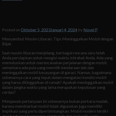
Tepis Kekhawatiran Saat Liburan Harus
Meninggalkan Mobil Dirumah
Posted on
Oktober 5, 2023
Januari 4, 2024
by
Novel P
Menyambut Musim Liburan: Tips Meninggalkan Mobil dengan
Bijak
Saat musim liburan menjelang, berbagai rencana seru telah
Anda persiapkan untuk mengisi waktu istirahat Anda. Ada yang
memutuskan untuk merencanakan perjalanan dengan mobil,
sementara ada pula yang memilih kendaraan lain dan
meninggalkan mobil kesayangan di garasi. Namun, bagaimana
sebenarnya cara yang tepat dalam mengatasi kondisi mobil
yang harus ditinggalkan di rumah? Apakah meninggalkan mobil
dalam jangka waktu yang lama merupakan keputusan yang
cerdas?
Menjawab pertanyaan ini sebenarnya bukan perkara mudah,
karena membiarkan mobil tidak digunakan juga memiliki
implikasi yang perlu dipertimbangkan. Mobil modern terdiri
dari berbagai komponen elektronik dan mekanik, serta