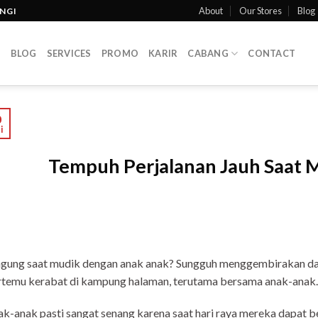
About
Our Stores
Blog
INGI
T
BLOG
SERVICES
PROMO
KARIR
CABANG
CONTACT
0
i
Tempuh Perjalanan Jauh Saat
ngung saat mudik dengan anak anak? Sungguh menggembirakan da
temu kerabat di kampung halaman, terutama bersama anak-anak.
k-anak pasti sangat senang karena saat hari raya mereka dapat 