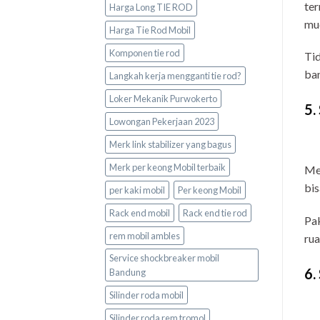
ter
Harga Long TIE ROD
mu
Harga Tie Rod Mobil
Komponen tie rod
Tid
ban
Langkah kerja mengganti tie rod?
Loker Mekanik Purwokerto
5.
Lowongan Pekerjaan 2023
Merk link stabilizer yang bagus
Merk per keong Mobil terbaik
Mes
bis
per kaki mobil
Per keong Mobil
Rack end mobil
Rack end tie rod
Pak
rem mobil ambles
rua
Service shockbreaker mobil
6.
Bandung
Silinder roda mobil
Silinder roda rem tromol