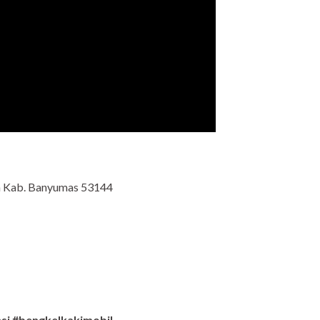
an Kab. Banyumas 53144
si #bengkelkakimobil