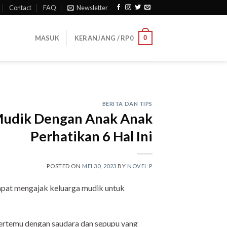
Contact
FAQ
Newsletter
0
MASUK
KERANJANG /
RP
0
BERITA DAN TIPS
 Mudik Dengan Anak Anak
Perhatikan 6 Hal Ini
POSTED ON
MEI 30, 2023
BY
NOVEL P
pat mengajak keluarga mudik untuk
bertemu dengan saudara dan sepupu yang