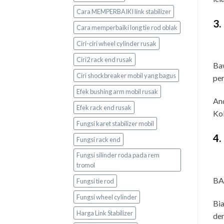
Cara MEMPERBAIKI link stabilizer
3.
Cara memperbaiki long tie rod oblak
Ciri-ciri wheel cylinder rusak
Ciri2 rack end rusak
Baw
Ciri shockbreaker mobil yang bagus
per
Efek bushing arm mobil rusak
And
Efek rack end rusak
Kol
Fungsi karet stabilizer mobil
4.
Fungsi rack end
Fungsi silinder roda pada rem
tromol
BA
Fungsi tie rod
Fungsi wheel cylinder
Bia
Harga Link Stabilizer
den