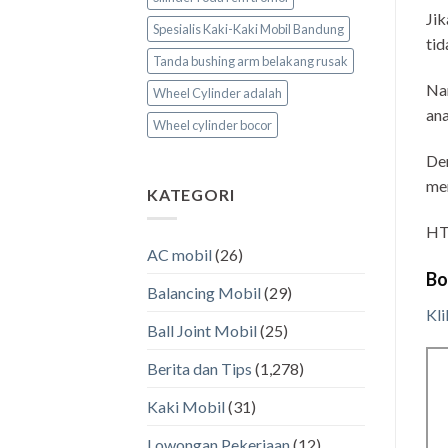
Jik
Spesialis Kaki-Kaki Mobil Bandung
tid
Tanda bushing arm belakang rusak
Nam
Wheel Cylinder adalah
ana
Wheel cylinder bocor
Dem
me
KATEGORI
HT
AC mobil
(26)
Bo
Balancing Mobil
(29)
Kli
Ball Joint Mobil
(25)
Berita dan Tips
(1,278)
Kaki Mobil
(31)
Lowongan Pekerjaan
(12)