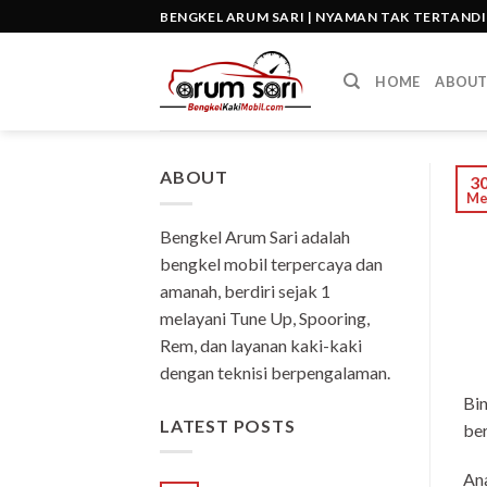
Skip
BENGKEL ARUM SARI | NYAMAN TAK TERTAND
to
content
HOME
ABOU
ABOUT
3
Me
Bengkel Arum Sari adalah
bengkel mobil terpercaya dan
amanah, berdiri sejak 1
melayani Tune Up, Spooring,
Rem, dan layanan kaki-kaki
dengan teknisi berpengalaman.
Bi
LATEST POSTS
ber
Ana