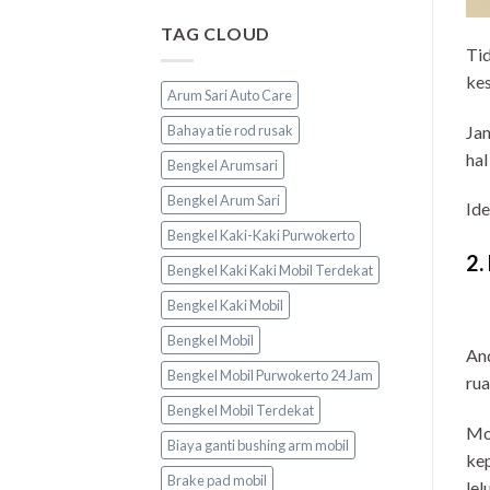
TAG CLOUD
Tid
kes
Arum Sari Auto Care
Jan
Bahaya tie rod rusak
hal
Bengkel Arumsari
Bengkel Arum Sari
Ide
Bengkel Kaki-Kaki Purwokerto
2.
Bengkel Kaki Kaki Mobil Terdekat
Bengkel Kaki Mobil
Bengkel Mobil
And
Bengkel Mobil Purwokerto 24 Jam
rua
Bengkel Mobil Terdekat
Mob
Biaya ganti bushing arm mobil
kep
Brake pad mobil
lel