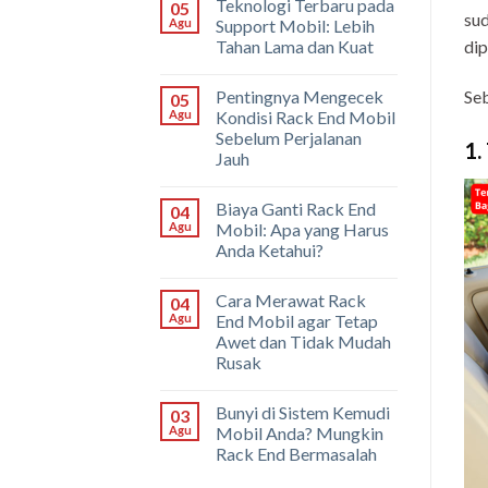
Teknologi Terbaru pada
05
sud
Agu
Support Mobil: Lebih
Tahan Lama dan Kuat
dip
Pentingnya Mengecek
Seb
05
Agu
Kondisi Rack End Mobil
Sebelum Perjalanan
1.
Jauh
Biaya Ganti Rack End
04
Agu
Mobil: Apa yang Harus
Anda Ketahui?
Cara Merawat Rack
04
Agu
End Mobil agar Tetap
Awet dan Tidak Mudah
Rusak
Bunyi di Sistem Kemudi
03
Agu
Mobil Anda? Mungkin
Rack End Bermasalah