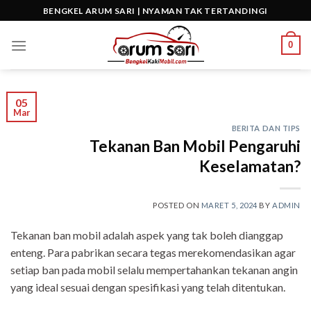
Skip
BENGKEL ARUM SARI | NYAMAN TAK TERTANDINGI
to
content
0
05
Mar
BERITA DAN TIPS
Tekanan Ban Mobil Pengaruhi
Keselamatan?
POSTED ON
MARET 5, 2024
BY
ADMIN
Tekanan ban mobil adalah aspek yang tak boleh dianggap
enteng. Para pabrikan secara tegas merekomendasikan agar
setiap ban pada mobil selalu mempertahankan tekanan angin
yang ideal sesuai dengan spesifikasi yang telah ditentukan.