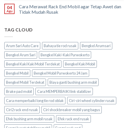
Cara Merawat Rack End Mobil agar Tetap Awet dan
04
Agu
Tidak Mudah Rusak
TAG CLOUD
Arum Sari Auto Care
Bahaya tie rod rusak
Bengkel Arumsari
Bengkel Arum Sari
Bengkel Kaki-Kaki Purwokerto
Bengkel Kaki Kaki Mobil Terdekat
Bengkel Kaki Mobil
Bengkel Mobil
Bengkel Mobil Purwokerto 24 Jam
Bengkel Mobil Terdekat
Biaya ganti bushing arm mobil
Brake pad mobil
Cara MEMPERBAIKI link stabilizer
Cara memperbaiki long tie rod oblak
Ciri-ciri wheel cylinder rusak
Ciri2 rack end rusak
Ciri shockbreaker mobil yang bagus
Efek bushing arm mobil rusak
Efek rack end rusak
Fungsi karet stabilizer mobil
Fungsi rack end