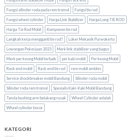
Fungsi silinder roda pada rem tromol
Fungsi tie rod
Fungsi wheel cylinder
Harga Link Stabilizer
Harga Long TIE ROD
Harga Tie Rod Mobil
Komponen tie rod
Langkah kerja mengganti tie rod?
Loker Mekanik Purwokerto
Lowongan Pekerjaan 2023
Merk link stabilizer yang bagus
Merk per keong Mobil terbaik
per kaki mobil
Per keong Mobil
Rack end mobil
Rack end tie rod
rem mobil ambles
Service shockbreaker mobil Bandung
Silinder roda mobil
Silinder roda rem tromol
Spesialis Kaki-Kaki Mobil Bandung
Tanda bushing arm belakang rusak
Wheel Cylinder adalah
Wheel cylinder bocor
KATEGORI