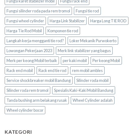
Fungsi karet stabilizer mobil
Fungsi rack end
Fungsi silinder roda pada rem tromol
Fungsi tie rod
Fungsi wheel cylinder
Harga Link Stabilizer
Harga Long TIE ROD
Harga Tie Rod Mobil
Komponen tie rod
Langkah kerja mengganti tie rod?
Loker Mekanik Purwokerto
Lowongan Pekerjaan 2023
Merk link stabilizer yang bagus
Merk per keong Mobil terbaik
per kaki mobil
Per keong Mobil
Rack end mobil
Rack end tie rod
rem mobil ambles
Service shockbreaker mobil Bandung
Silinder roda mobil
Silinder roda rem tromol
Spesialis Kaki-Kaki Mobil Bandung
Tanda bushing arm belakang rusak
Wheel Cylinder adalah
Wheel cylinder bocor
KATEGORI