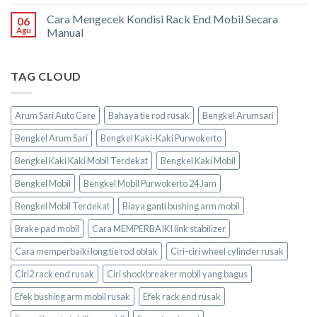
Cara Mengecek Kondisi Rack End Mobil Secara
06
Agu
Manual
TAG CLOUD
Arum Sari Auto Care
Bahaya tie rod rusak
Bengkel Arumsari
Bengkel Arum Sari
Bengkel Kaki-Kaki Purwokerto
Bengkel Kaki Kaki Mobil Terdekat
Bengkel Kaki Mobil
Bengkel Mobil
Bengkel Mobil Purwokerto 24 Jam
Bengkel Mobil Terdekat
Biaya ganti bushing arm mobil
Brake pad mobil
Cara MEMPERBAIKI link stabilizer
Cara memperbaiki long tie rod oblak
Ciri-ciri wheel cylinder rusak
Ciri2 rack end rusak
Ciri shockbreaker mobil yang bagus
Efek bushing arm mobil rusak
Efek rack end rusak