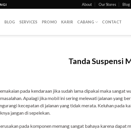
About
Our Stores
Blog
INGI
T
BLOG
SERVICES
PROMO
KARIR
CABANG
CONTACT
Tanda Suspensi 
akaian pada kendaraan jika sudah lama dipakai maka sangat waj
masalahan. Apalagi jika mobil ini sering melewati jalanan yang be
gurangi kecepatan di jalanan yang tidak merata. Keluhan pada ka
knya jangan di sepelekan.
rusakan pada komponen memang sangat bahaya karena dapat me