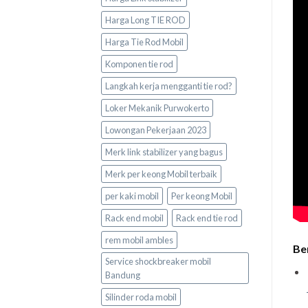
Harga Long TIE ROD
Harga Tie Rod Mobil
Komponen tie rod
Langkah kerja mengganti tie rod?
Loker Mekanik Purwokerto
Lowongan Pekerjaan 2023
Merk link stabilizer yang bagus
Merk per keong Mobil terbaik
per kaki mobil
Per keong Mobil
Rack end mobil
Rack end tie rod
rem mobil ambles
Be
Service shockbreaker mobil
Bandung
Silinder roda mobil