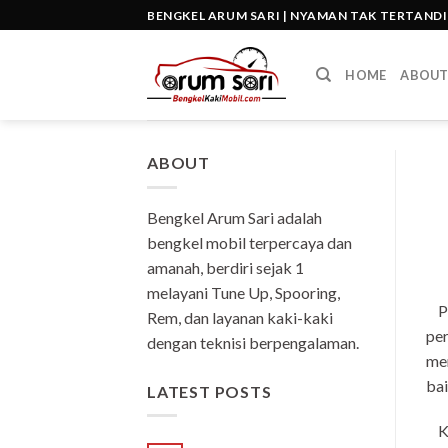
Skip
BENGKEL ARUM SARI | NYAMAN TAK TERTAND
to
content
HOME
ABOU
ABOUT
Bengkel Arum Sari adalah
bengkel mobil terpercaya dan
amanah, berdiri sejak 1
melayani Tune Up, Spooring,
Pem
Rem, dan layanan kaki-kaki
per
dengan teknisi berpengalaman.
men
bai
LATEST POSTS
Ke