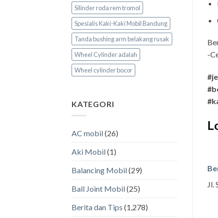
Silinder roda rem tromol
Spesialis Kaki-Kaki Mobil Bandung
Tanda bushing arm belakang rusak
Be
-Ce
Wheel Cylinder adalah
Wheel cylinder bocor
#j
#b
#k
KATEGORI
L
AC mobil
(26)
Aki Mobil
(1)
Be
Balancing Mobil
(29)
Jl.
Ball Joint Mobil
(25)
Berita dan Tips
(1,278)