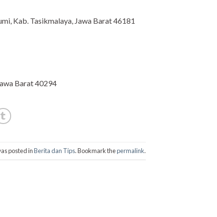
i, Kab. Tasikmalaya, Jawa Barat 46181
 Jawa Barat 40294
was posted in
Berita dan Tips
. Bookmark the
permalink
.