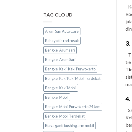
Ker
Rod
TAG CLOUD
jal
dir
Arum Sari Auto Care
Bahaya tie rod rusak
3.
Bengkel Arumsari
Tie
Bengkel Arum Sari
tie
Bengkel Kaki-Kaki Purwokerto
Tie
sis
Bengkel Kaki Kaki Mobil Terdekat
mas
Bengkel Kaki Mobil
Bengkel Mobil
4.
Bengkel Mobil Purwokerto 24 Jam
Sal
Bengkel Mobil Terdekat
Kel
ber
Biaya ganti bushing arm mobil