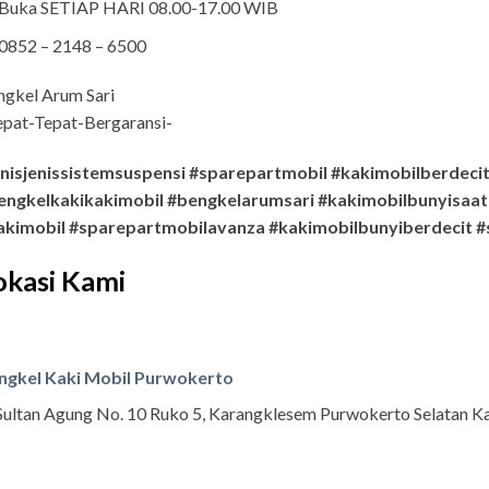
Buka SETIAP HARI 08.00-17.00 WIB
0852 – 2148 – 6500
ngkel Arum Sari
pat-Tepat-Bergaransi-
enisjenissistemsuspensi #sparepartmobil #kakimobilberdeci
engkelkakikakimobil #bengkelarumsari #kakimobilbunyisaat
akimobil #sparepartmobilavanza #kakimobilbunyiberdecit #
okasi Kami
ngkel Kaki Mobil Purwokerto
 Sultan Agung No. 10 Ruko 5, Karangklesem Purwokerto Selatan 