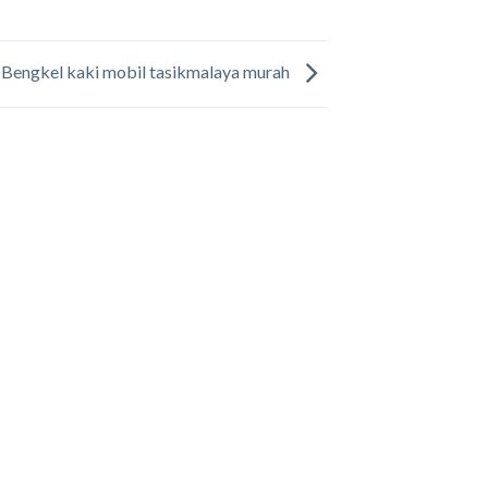
Bengkel kaki mobil tasikmalaya murah