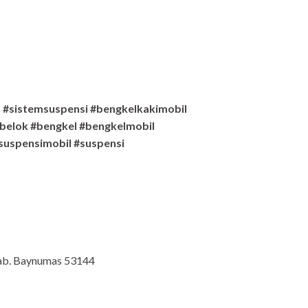
t #sistemsuspensi #bengkelkakimobil
belok #bengkel #bengkelmobil
suspensimobil #suspensi
Kab. Baynumas 53144