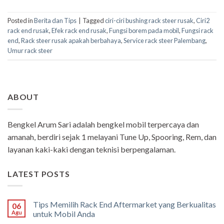
Posted in
Berita dan Tips
|
Tagged
ciri-ciri bushing rack steer rusak
,
Ciri2
rack end rusak
,
Efek rack end rusak
,
Fungsi borem pada mobil
,
Fungsi rack
end
,
Rack steer rusak apakah berbahaya
,
Service rack steer Palembang
,
Umur rack steer
ABOUT
Bengkel Arum Sari adalah bengkel mobil terpercaya dan
amanah, berdiri sejak 1 melayani Tune Up, Spooring, Rem, dan
layanan kaki-kaki dengan teknisi berpengalaman.
LATEST POSTS
Tips Memilih Rack End Aftermarket yang Berkualitas
06
Agu
untuk Mobil Anda