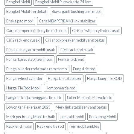
Bengkel Mobil
Bengkel Mobil Purwokerto 24 Jam
Bengkel Mobil Terdekat
Biaya ganti bushing arm mobil
Brake pad mobil
Cara MEMPERBAIKI link stabilizer
Cara memperbaiki long tie rod oblak
Ciri-ciri wheel cylinder rusak
Ciri2 rack end rusak
Ciri shockbreaker mobil yang bagus
Efek bushing arm mobil rusak
Efek rack end rusak
Fungsi karet stabilizer mobil
Fungsi rack end
Fungsi silinder roda pada rem tromol
Fungsi tie rod
Fungsi wheel cylinder
Harga Link Stabilizer
Harga Long TIE ROD
Harga Tie Rod Mobil
Komponen tie rod
Langkah kerja mengganti tie rod?
Loker Mekanik Purwokerto
Lowongan Pekerjaan 2023
Merk link stabilizer yang bagus
Merk per keong Mobil terbaik
per kaki mobil
Per keong Mobil
Rack end mobil
Rack end tie rod
rem mobil ambles