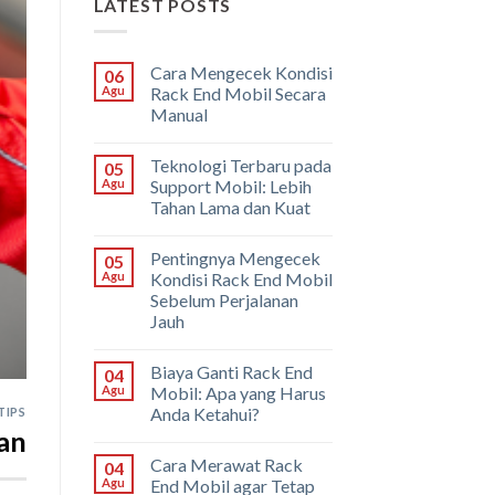
LATEST POSTS
Cara Mengecek Kondisi
06
Agu
Rack End Mobil Secara
Manual
Teknologi Terbaru pada
05
Agu
Support Mobil: Lebih
Tahan Lama dan Kuat
Pentingnya Mengecek
05
Agu
Kondisi Rack End Mobil
Sebelum Perjalanan
Jauh
Biaya Ganti Rack End
04
Agu
Mobil: Apa yang Harus
Anda Ketahui?
TIPS
an
Cara Merawat Rack
04
Agu
End Mobil agar Tetap