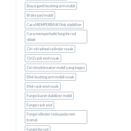
Biaya ganti bushing arm mobil
Brake pad mobil
Cara MEMPERBAIKI link stabilizer
Cara memperbaiki long tie rod
oblak
Ciri-ciri wheel cylinder rusak
Ciri2 rack end rusak
Ciri shockbreaker mobil yang bagus
Efek bushing arm mobil rusak
Efek rack end rusak
Fungsi karet stabilizer mobil
Fungsi rack end
Fungsi silinder roda pada rem
tromol
Fungsi tie rod