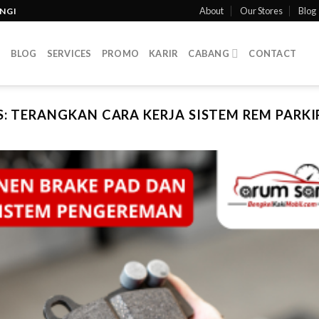
About
Our Stores
Blog
INGI
T
BLOG
SERVICES
PROMO
KARIR
CABANG
CONTACT
S:
TERANGKAN CARA KERJA SISTEM REM PARKI