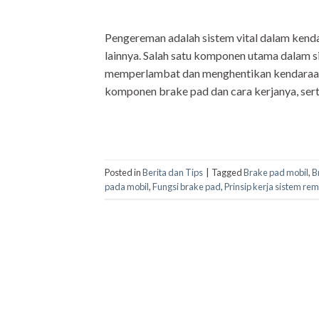
Pengereman adalah sistem vital dalam kend
lainnya. Salah satu komponen utama dalam si
memperlambat dan menghentikan kendaraan. 
komponen brake pad dan cara kerjanya, sert
Posted in
Berita dan Tips
|
Tagged
Brake pad mobil
,
B
pada mobil
,
Fungsi brake pad
,
Prinsip kerja sistem re