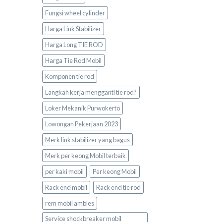
Fungsi wheel cylinder
Harga Link Stabilizer
Harga Long TIE ROD
Harga Tie Rod Mobil
Komponen tie rod
Langkah kerja mengganti tie rod?
Loker Mekanik Purwokerto
Lowongan Pekerjaan 2023
Merk link stabilizer yang bagus
Merk per keong Mobil terbaik
per kaki mobil
Per keong Mobil
Rack end mobil
Rack end tie rod
rem mobil ambles
Service shockbreaker mobil