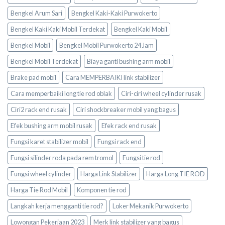
Bengkel Arum Sari
Bengkel Kaki-Kaki Purwokerto
Bengkel Kaki Kaki Mobil Terdekat
Bengkel Kaki Mobil
Bengkel Mobil
Bengkel Mobil Purwokerto 24 Jam
Bengkel Mobil Terdekat
Biaya ganti bushing arm mobil
Brake pad mobil
Cara MEMPERBAIKI link stabilizer
Cara memperbaiki long tie rod oblak
Ciri-ciri wheel cylinder rusak
Ciri2 rack end rusak
Ciri shockbreaker mobil yang bagus
Efek bushing arm mobil rusak
Efek rack end rusak
Fungsi karet stabilizer mobil
Fungsi rack end
Fungsi silinder roda pada rem tromol
Fungsi tie rod
Fungsi wheel cylinder
Harga Link Stabilizer
Harga Long TIE ROD
Harga Tie Rod Mobil
Komponen tie rod
Langkah kerja mengganti tie rod?
Loker Mekanik Purwokerto
Lowongan Pekerjaan 2023
Merk link stabilizer yang bagus