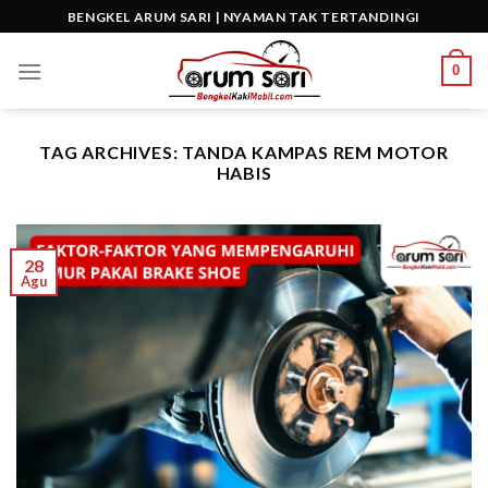
Skip
BENGKEL ARUM SARI | NYAMAN TAK TERTANDINGI
to
content
0
TAG ARCHIVES:
TANDA KAMPAS REM MOTOR
HABIS
28
Agu