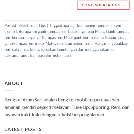
CONTINUE READING
→
Posted in
Berita dan Tips
|
Tagged
apa saja komponen komponen rem
tromol?
,
Berapa km ganti kampas rem belakang motor Matic
,
Ganti kampas
rem berapa harganya
,
Kampas rem Mobil ganti berapa lama
,
Kapan harus
ganti kampas rem motor Matic
,
Sebutkan beberapa hal yang menyebabkan
rem cakram terkunci
,
Sebutkan keuntungan dari menggunakan rem
cakram
,
Tanda kampas rem motor habis
ABOUT
Bengkel Arum Sari adalah bengkel mobil terpercaya dan
amanah, berdiri sejak 1 melayani Tune Up, Spooring, Rem, dan
layanan kaki-kaki dengan teknisi berpengalaman.
LATEST POSTS