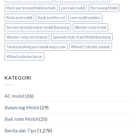
Merk per keong Mobil terbaik
per kaki mobil
Per keong Mobil
Rack end mobil
Rack end tie rod
rem mobil ambles
Service shockbreaker mobil Bandung
Silinder roda mobil
Silinder roda rem tromol
Spesialis Kaki-Kaki Mobil Bandung
Tanda bushing arm belakang rusak
Wheel Cylinder adalah
Wheel cylinder bocor
KATEGORI
AC mobil
(26)
Balancing Mobil
(29)
Ball Joint Mobil
(25)
Berita dan Tips
(1,278)