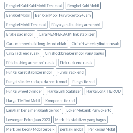
Bengkel Kaki Kaki Mobil Terdekat
Bengkel Kaki Mobil
Bengkel Mobil
Bengkel Mobil Purwokerto 24 Jam
Bengkel Mobil Terdekat
Biaya ganti bushing arm mobil
Brake pad mobil
Cara MEMPERBAIKI link stabilizer
Cara memperbaiki long tie rod oblak
Ciri-ciri wheel cylinder rusak
Ciri2 rack end rusak
Ciri shockbreaker mobil yang bagus
Efek bushing arm mobil rusak
Efek rack end rusak
Fungsi karet stabilizer mobil
Fungsi rack end
Fungsi silinder roda pada rem tromol
Fungsi tie rod
Fungsi wheel cylinder
Harga Link Stabilizer
Harga Long TIE ROD
Harga Tie Rod Mobil
Komponen tie rod
Langkah kerja mengganti tie rod?
Loker Mekanik Purwokerto
Lowongan Pekerjaan 2023
Merk link stabilizer yang bagus
Merk per keong Mobil terbaik
per kaki mobil
Per keong Mobil