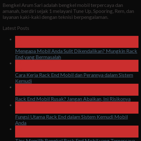
Bengkel Arum Sari adalah bengkel mobil terpercaya dan
amanah, berdiri sejak 1 melayani Tune Up, Spooring, Rem, dan
layanan kaki-kaki dengan teknisi berpengalaman.
Latest Posts
10
Agu
Mengapa Mobil Anda Sulit Dikendalikan? Mungkin Rack
End yang Bermasalah
09
Agu
Cara Kerja Rack End Mobil dan Perannya dalam Sistem
Kemudi
09
Agu
Rack End Mobil Rusak? Jangan Abaikan, Ini Risikonya
08
Agu
Fungsi Utama Rack End dalam Sistem Kemudi Mobil
Anda
08
Agu
Tips Memilih Bengkel Rack End Mobil yang Terpercaya