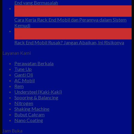
End yang Bermasalah
09
Agu
Cara Kerja Rack End Mobil dan Perannya dalam Sistem
Kemudi
09
Agu
Rack End Mobil Rusak? Jangan Abaikan, Ini Risikonya
Layanan Kami
Perawatan Berkala
Tune Up
Ganti Oli
AC Mobil
Rem
Understeel (Kaki-Kaki)
Spooring & Balancing
Nitrogen
Shaking Machine
Bubut Cakram
Nano Coating
Jam Buka