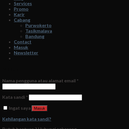
Services
Promo
Karir
Cabang
Purwokerto
Tasikmalaya
Bandung
Contact
Masuk
Newsletter
Masuk
Nama pengguna atau alamat email
*
Kata sandi
*
Ingat saya
Masuk
Kehilangan kata sandi?
Butuh bantuan ?
Hubungi sekarang