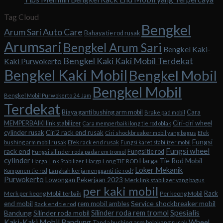
Tag Cloud
Bengkel
Arum Sari Auto Care
Bahaya tie rod rusak
Arumsari
Bengkel Arum Sari
Bengkel Kaki-
Bengkel Kaki Kaki Mobil Terdekat
Kaki Purwokerto
Bengkel Kaki Mobil
Bengkel Mobil
Bengkel Mobil
Bengkel Mobil Purwokerto 24 Jam
Terdekat
Biaya ganti bushing arm mobil
Cara
Brake pad mobil
Ciri-ciri wheel
MEMPERBAIKI link stabilizer
Cara memperbaiki long tie rod oblak
cylinder rusak
Ciri2 rack end rusak
Ciri shockbreaker mobil yang bagus
Efek
Fungsi
bushing arm mobil rusak
Efek rack end rusak
Fungsi karet stabilizer mobil
Fungsi wheel
rack end
Fungsi tie rod
Fungsi silinder roda pada rem tromol
cylinder
Harga Tie Rod Mobil
Harga Long TIE ROD
Harga Link Stabilizer
Loker Mekanik
Komponen tie rod
Langkah kerja mengganti tie rod?
Purwokerto
Lowongan Pekerjaan 2023
Merk link stabilizer yang bagus
per kaki mobil
Rack
Merk per keong Mobil terbaik
Per keong Mobil
Service shockbreaker mobil
end mobil
rem mobil ambles
Rack end tie rod
Spesialis
Silinder roda rem tromol
Bandung
Silinder roda mobil
Kaki-Kaki Mobil Bandung
Wheel
Tanda bushing arm belakang rusak