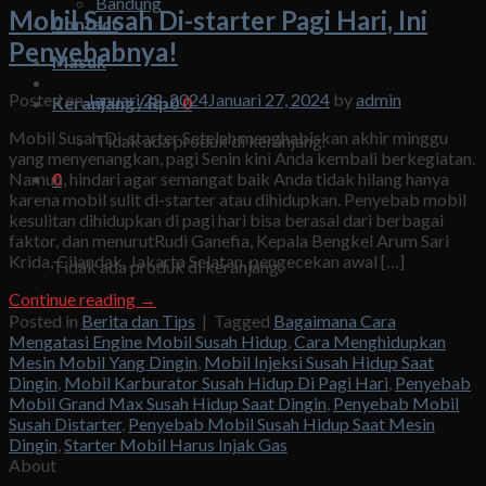
Bandung
Mobil Susah Di-starter Pagi Hari, Ini
Contact
Penyebabnya!
Masuk
Posted on
Januari 22, 2024
Januari 27, 2024
by
admin
Keranjang /
Rp
0
0
Mobil Susah Di-starter Setelah menghabiskan akhir minggu
Tidak ada produk di keranjang.
yang menyenangkan, pagi Senin kini Anda kembali berkegiatan.
Namun, hindari agar semangat baik Anda tidak hilang hanya
0
karena mobil sulit di-starter atau dihidupkan. Penyebab mobil
kesulitan dihidupkan di pagi hari bisa berasal dari berbagai
Keranjang
faktor, dan menurutRudi Ganefia, Kepala Bengkel Arum Sari
Krida, Cilandak, Jakarta Selatan, pengecekan awal […]
Tidak ada produk di keranjang.
Continue reading
→
Posted in
Berita dan Tips
|
Tagged
Bagaimana Cara
Mengatasi Engine Mobil Susah Hidup
,
Cara Menghidupkan
Mesin Mobil Yang Dingin
,
Mobil Injeksi Susah Hidup Saat
Dingin
,
Mobil Karburator Susah Hidup Di Pagi Hari
,
Penyebab
Mobil Grand Max Susah Hidup Saat Dingin
,
Penyebab Mobil
Susah Distarter
,
Penyebab Mobil Susah Hidup Saat Mesin
Dingin
,
Starter Mobil Harus Injak Gas
About