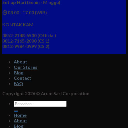
Setiap Hari (Senin - Minggu)
🕒 08.00 - 17.00 (WIB)
KONTAK KAMI
0852-2148-6500 (Official)
0812-7165-2000 (CS 1)
0813-9984-0999 (CS 2)
About
Our Stores
Blog
Contact
FAQ
Copyright 2026 ©
Arum Sari Corporation
Pencarian
untuk:
Home
About
Blog