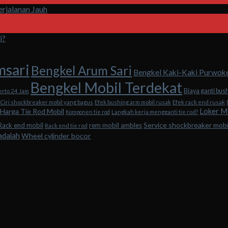
rjalanan Jauh
i?
msari
Bengkel Arum Sari
Bengkel Kaki-Kaki Purwok
Bengkel Mobil Terdekat
Biaya ganti bus
erto 24 Jam
Ciri shockbreaker mobil yang bagus
Efek bushing arm mobil rusak
Efek rack end rusak
Loker M
Harga Tie Rod Mobil
Komponen tie rod
Langkah kerja mengganti tie rod?
Service shockbreaker mob
Rack end mobil
rem mobil ambles
Rack end tie rod
adalah
Wheel cylinder bocor