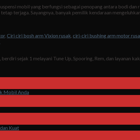
suspensi mobil yang berfungsi sebagai penopang antara bodi da
il tetap terjaga. Sayangnya, banyak pemilik kendaraan mengeluhk
tor
,
Ciri ciri bosh arm Vixion rusak
,
ciri-ciri bushing arm motor rus
K
berdiri sejak 1 melayani Tune Up, Spooring, Rem, dan layanan ka
uk Mobil Anda
 dan Kuat