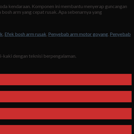
n roda kendaraan. Komponen ini membantu menyerap guncangan
an bosh arm yang cepat rusak. Apa sebenarnya yang
ak
,
Efek bosh arm rusak
,
Penyebab arm motor goyang
,
Penyebab
ki-kaki dengan teknisi berpengalaman.