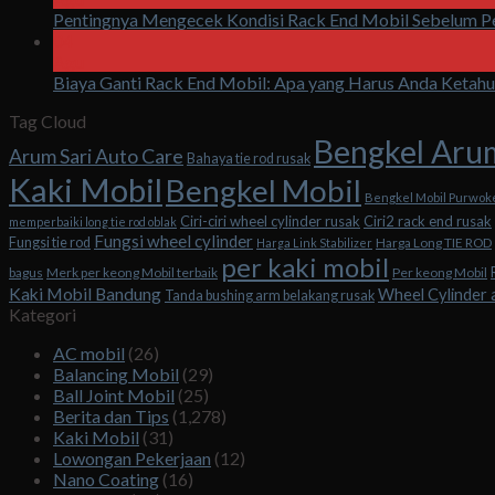
Pentingnya Mengecek Kondisi Rack End Mobil Sebelum Pe
04
Agu
Biaya Ganti Rack End Mobil: Apa yang Harus Anda Ketahu
Tag Cloud
Bengkel Aru
Arum Sari Auto Care
Bahaya tie rod rusak
Kaki Mobil
Bengkel Mobil
Bengkel Mobil Purwok
Ciri-ciri wheel cylinder rusak
Ciri2 rack end rusak
memperbaiki long tie rod oblak
Fungsi wheel cylinder
Fungsi tie rod
Harga Long TIE ROD
Harga Link Stabilizer
per kaki mobil
bagus
Merk per keong Mobil terbaik
Per keong Mobil
Kaki Mobil Bandung
Wheel Cylinder 
Tanda bushing arm belakang rusak
Kategori
AC mobil
(26)
Balancing Mobil
(29)
Ball Joint Mobil
(25)
Berita dan Tips
(1,278)
Kaki Mobil
(31)
Lowongan Pekerjaan
(12)
Nano Coating
(16)