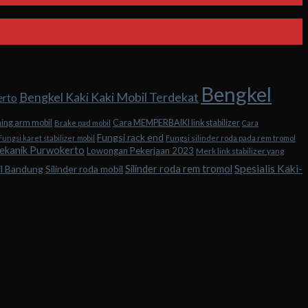
Bengkel
Bengkel Kaki Kaki Mobil Terdekat
erto
hing arm mobil
Cara MEMPERBAIKI link stabilizer
Brake pad mobil
Cara
Fungsi rack end
Fungsi karet stabilizer mobil
Fungsi silinder roda pada rem tromol
ekanik Purwokerto
Lowongan Pekerjaan 2023
Merk link stabilizer yang
Spesialis Kaki-
Silinder roda rem tromol
il Bandung
Silinder roda mobil