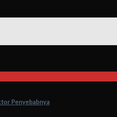
rm Vixion RUSAK
ktor Penyebabnya