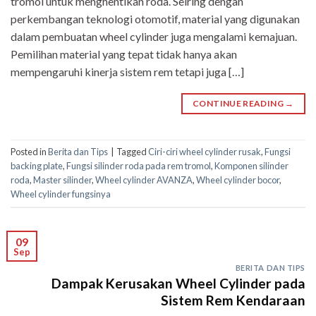
tromol untuk menghentikan roda. Seiring dengan
perkembangan teknologi otomotif, material yang digunakan
dalam pembuatan wheel cylinder juga mengalami kemajuan.
Pemilihan material yang tepat tidak hanya akan
mempengaruhi kinerja sistem rem tetapi juga […]
CONTINUE READING
→
Posted in
Berita dan Tips
|
Tagged
Ciri-ciri wheel cylinder rusak
,
Fungsi
backing plate
,
Fungsi silinder roda pada rem tromol
,
Komponen silinder
roda
,
Master silinder
,
Wheel cylinder AVANZA
,
Wheel cylinder bocor
,
Wheel cylinder fungsinya
09
Sep
BERITA DAN TIPS
Dampak Kerusakan Wheel Cylinder pada
Sistem Rem Kendaraan