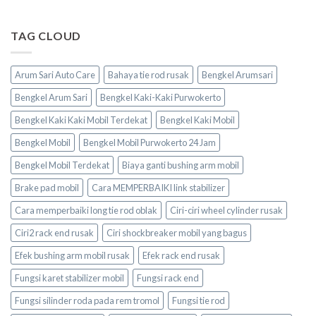
TAG CLOUD
Arum Sari Auto Care
Bahaya tie rod rusak
Bengkel Arumsari
Bengkel Arum Sari
Bengkel Kaki-Kaki Purwokerto
Bengkel Kaki Kaki Mobil Terdekat
Bengkel Kaki Mobil
Bengkel Mobil
Bengkel Mobil Purwokerto 24 Jam
Bengkel Mobil Terdekat
Biaya ganti bushing arm mobil
Brake pad mobil
Cara MEMPERBAIKI link stabilizer
Cara memperbaiki long tie rod oblak
Ciri-ciri wheel cylinder rusak
Ciri2 rack end rusak
Ciri shockbreaker mobil yang bagus
Efek bushing arm mobil rusak
Efek rack end rusak
Fungsi karet stabilizer mobil
Fungsi rack end
Fungsi silinder roda pada rem tromol
Fungsi tie rod