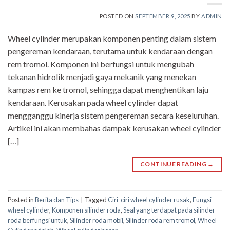
POSTED ON
SEPTEMBER 9, 2025
BY
ADMIN
Wheel cylinder merupakan komponen penting dalam sistem
pengereman kendaraan, terutama untuk kendaraan dengan
rem tromol. Komponen ini berfungsi untuk mengubah
tekanan hidrolik menjadi gaya mekanik yang menekan
kampas rem ke tromol, sehingga dapat menghentikan laju
kendaraan. Kerusakan pada wheel cylinder dapat
mengganggu kinerja sistem pengereman secara keseluruhan.
Artikel ini akan membahas dampak kerusakan wheel cylinder
[…]
CONTINUE READING
→
Posted in
Berita dan Tips
|
Tagged
Ciri-ciri wheel cylinder rusak
,
Fungsi
wheel cylinder
,
Komponen silinder roda
,
Seal yang terdapat pada silinder
roda berfungsi untuk
,
Silinder roda mobil
,
Silinder roda rem tromol
,
Wheel