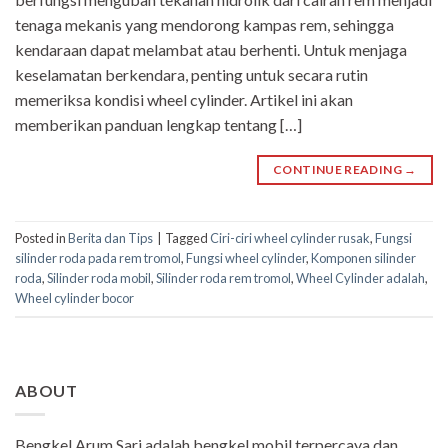
tenaga mekanis yang mendorong kampas rem, sehingga
kendaraan dapat melambat atau berhenti. Untuk menjaga
keselamatan berkendara, penting untuk secara rutin
memeriksa kondisi wheel cylinder. Artikel ini akan
memberikan panduan lengkap tentang […]
CONTINUE READING
→
Posted in
Berita dan Tips
|
Tagged
Ciri-ciri wheel cylinder rusak
,
Fungsi
silinder roda pada rem tromol
,
Fungsi wheel cylinder
,
Komponen silinder
roda
,
Silinder roda mobil
,
Silinder roda rem tromol
,
Wheel Cylinder adalah
,
Wheel cylinder bocor
ABOUT
Bengkel Arum Sari adalah bengkel mobil terpercaya dan