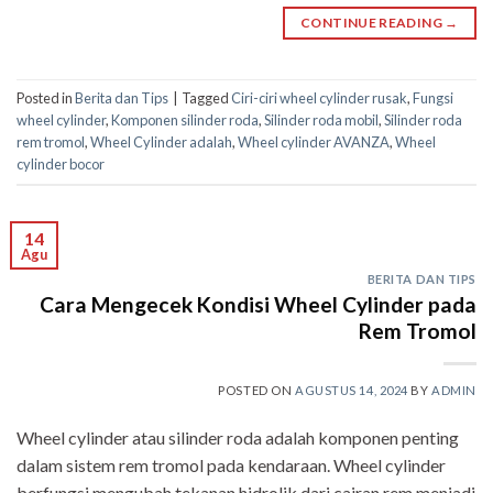
CONTINUE READING
→
Posted in
Berita dan Tips
|
Tagged
Ciri-ciri wheel cylinder rusak
,
Fungsi
wheel cylinder
,
Komponen silinder roda
,
Silinder roda mobil
,
Silinder roda
rem tromol
,
Wheel Cylinder adalah
,
Wheel cylinder AVANZA
,
Wheel
cylinder bocor
14
Agu
BERITA DAN TIPS
Cara Mengecek Kondisi Wheel Cylinder pada
Rem Tromol
POSTED ON
AGUSTUS 14, 2024
BY
ADMIN
Wheel cylinder atau silinder roda adalah komponen penting
dalam sistem rem tromol pada kendaraan. Wheel cylinder
berfungsi mengubah tekanan hidrolik dari cairan rem menjadi