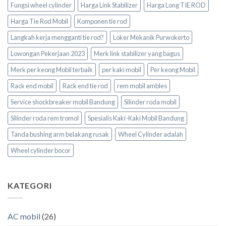
Fungsi wheel cylinder
Harga Link Stabilizer
Harga Long TIE ROD
Harga Tie Rod Mobil
Komponen tie rod
Langkah kerja mengganti tie rod?
Loker Mekanik Purwokerto
Lowongan Pekerjaan 2023
Merk link stabilizer yang bagus
Merk per keong Mobil terbaik
per kaki mobil
Per keong Mobil
Rack end mobil
Rack end tie rod
rem mobil ambles
Service shockbreaker mobil Bandung
Silinder roda mobil
Silinder roda rem tromol
Spesialis Kaki-Kaki Mobil Bandung
Tanda bushing arm belakang rusak
Wheel Cylinder adalah
Wheel cylinder bocor
KATEGORI
AC mobil
(26)