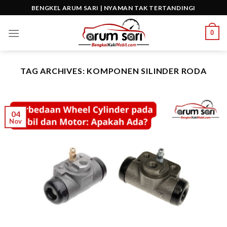
Skip
BENGKEL ARUM SARI | NYAMAN TAK TERTANDINGI
to
content
0
TAG ARCHIVES:
KOMPONEN SILINDER RODA
04
Nov